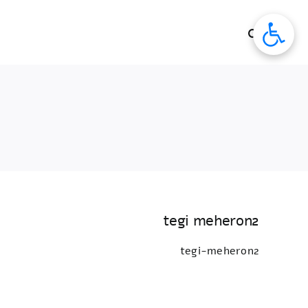
לג
תוכן
tegi meheron2
tegi-meheron2