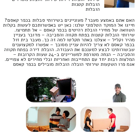
הובלות קטנות
הובלות
האם אתם באמצע מעבר? מעוניינים בשירותי סבלות בכפר קאסם?
חייגו אל המוקד הטלפוני שלנו: כאן יש באפשרותכם לעשות בקלות
השוואה של מחירי הובלת רהיטים בכפר קאסם – אל תחמיצו.
שירותי הובלות קטנות בפתח תקווה והסביבה – מדובר בעניין
מהיר וקליל – אצלנו באתר תקלטו למה זה כך. מעבר בית זול
בכפר קאסם לא צריך להיות עניין מסובך – אפשרו למקצוענים
שבשורותינו לבצע למענכם את העבודה. הובלת דירה בפתח תקווה
והסביבה – הנחה מטורפת למשריינים ב-24 שעות הקרובות –
המלצות רבות יחד עם התחייבות ואחריות ובלי מחירים לא צפויים.
אגמ פרו השקעות שירותי הובלה הובלות מובילים בכפר קאסם