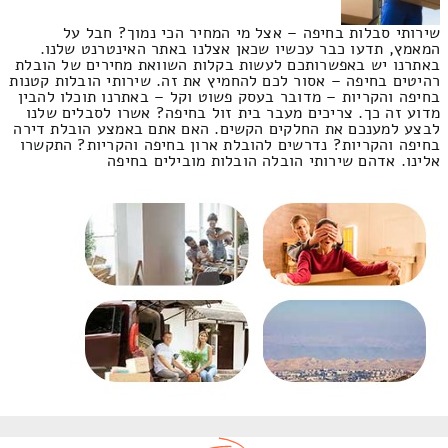
שירותי סבלות בחיפה – אצל מי המחיר הכי נמוך? חבל על
המאמץ, תדעו כבר עכשיו שכאן אצלנו באתר האינטרנט שלנו.
באתרנו יש באפשרותכם לעשות בקלות השוואת מחירים של הובלת
רהיטים בחיפה – אסור לכם להחמיץ את זה. שירותי הובלות קטנות
בחיפה והקריות – מדובר בעסק פשוט וקל – באתרנו תוכלו להבין
מדוע זה כך. צריכים מעבר בית זול בחיפה? אשרו לסבלים שלנו
לבצע למענכם את החלקים הקשים. האם אתם באמצע הובלת דירה
בחיפה והקריות? נדרשים להובלת ארון בחיפה והקריות? התקשרו
אלינו. אדהם שירותי הובלה הובלות מובילים בחיפה