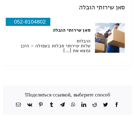
סאן שירותי הובלה
052-8104802
סאן שירותי הובלה
הובלות
עלות שירותי סבלות בעפולה – היכן
נמצא את […]
Поделиться ссылкой, выберите способ!
Facebook
Twitter
Reddit
LinkedIn
WhatsApp
Telegram
Tumblr
Pinterest
Vk
כתובת
דואר
אלקטרוני