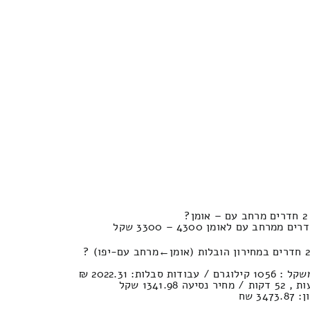
?
3 שח