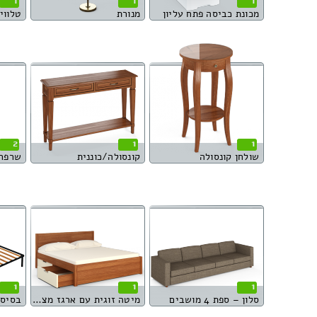
1
1
1
מכונת כביסה פתח עליון
מנורת
טלוויז
2
1
1
שולחן קונסולה
קונסולה/כוננית
שרפר
1
1
1
סלון – ספת 4 מושבים
מיטה זוגית עם ארגז מצעים
בסיס 