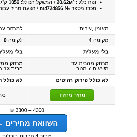
נפח כללי:
20.62м³
/ המשקל הכולל:
1056
ק”ג.
מכרז מספר
№ m4724856
/ הצעת מחיר עבור
מאומן ,עירית
למרחב עם 
מקומה
4
לקומה
0
בלי מעלית
בלי מעלית
מרחק מהבית עד
מרחק ממש
משאית
7
מטר
הבית
13
מ
לא כולל פירוק רהיטים
לא כולל ה
מחיר מחירון
סה
4300 – 3300 ₪
השוואת מחירים ←
מתוך 4 חברות הובלות