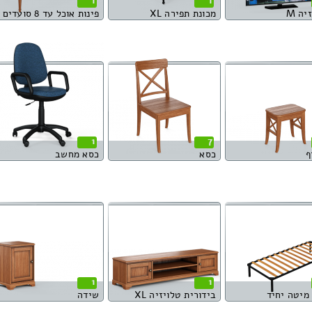
1
1
יה M
מכונת תפירה XL
פינות אוכל עד 8 סועדים
1
7
ף
כסא
כסא מחשב
1
1
מיטה יחיד
בידורית טלויזיה XL
שידה