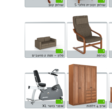
1
1
שולחן זכוכית סלוני S
שולחן קטן
1
1
כורסת
סלון – ספת 2 מושבים
1
1
ארון 4 דלתות
אופני כושר XL