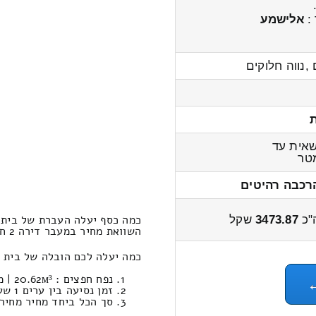
 :
אלישמע
,נווה חלוקים
אית עד
טר
רכבה רהיטים
כמה כסף יעלה העברת של בית 2 חדרים מרחב עם – אומן
"כ
3473.87
שקל
השוואת מחיר במעבר דירה 2 חדרים ממרחב עם לאומן 4300 – 3300 שקל
כמה יעלה לכם הובלה של בית 2 חדרים במחירון הובלות (אומן‎←‏מרחב עם-יפו) ?
נפח חפצים : 20.62м³ | משקל : 1056 קילוגרם / עבודות סבלות: 2022.31 ₪
זמן נסיעה בין ערים 1 שעות , 52 דקות / מחיר נסיעה 1341.98 שקל
סך הכל ביחד מחיר מחירון: 473.87