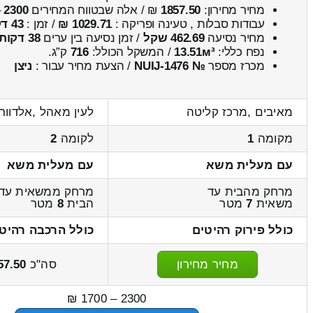
מחיר מחירון:
1857.50
₪ / אלה שבטווח המחירים
2300
–
עבודות סבלות , טעינה ופריקה :
1029.71 ₪
/ זמן :
43 דקות 58 שניות
מחיר נסיעה
462.69 שקל
/ זמן נסיעה בין ערים
38 דקות
נפח כללי:
13.51м³
/ המשקל הכולל:
716
ק”ג.
מכרז מספר
№ NUIJ-1476
/ הצעת מחיר עבור :
ניצן
מאיבים ,מרכז קליטה
לעין מאהל ,אלדוור
מקומה
1
לקומה
2
עם מעלית משא
עם מעלית משא
מרחק מהבית עד
מרחק ממשאית עד
משאית
7
מטר
הבית
8
מטר
כולל פירוק רהיטים
כולל הרכבה רהיט
מחיר מחירון
סה"כ
57.50
2300 – 1700 ₪