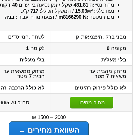
מחיר נסיעה
481.81 שקל
/ זמן נסיעה בין ערים
40 דקות
נפח כללי:
15.03м³
/ המשקל הכולל:
717
ק”ג.
מכרז מספר
№ m8166290
/ הצעת מחיר עבור :
בניה
מבני ברק ,העצמאות גן
לשחר ,המייסדים
מקומה
0
לקומה
1
בלי מעלית
בלי מעלית
מרחק מהבית עד
מרחק ממשאית עד
משאית
7
מטר
הבית
7
מטר
לא כולל פירוק רהיטים
לא כולל הרכבה רהי
מחיר מחירון
סה"כ
1665.70
2000 – 1500 ₪
השוואת מחירים ←