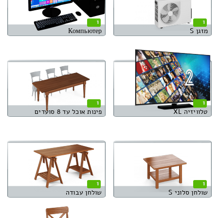
1
1
מזגן S
Компьютер
1
1
טלוויזיה XL
פינות אוכל עד 8 סועדים
1
1
שולחן סלוני S
שולחן עבודה