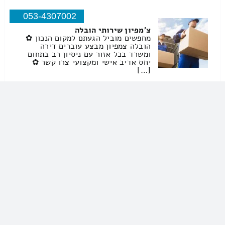
053-4307002
צ'מפיון שירותי הובלה
מחפשים מוביל הגעתם למקום הנכון ✿
הובלה צמפיון מבצע עוברים דירה
ומשרד בכל אזור עם ניסיון רב בתחום
יחס אדיב אישי ומקצועי צרו קשר ✿
[…]
ברינקס ישראל בעמ שירותי הובלה
03-6817871
ברינקס ישראל בעמ שירותי הובלה
הובלות
מבצעים מעבר בית? רוצים שירותי
סבלות […]