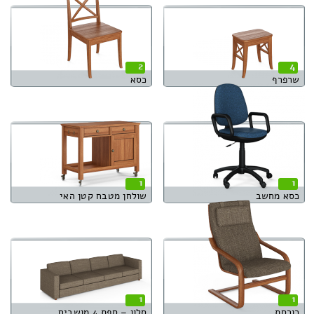
2
4
שרפרף
כסא
1
1
כסא מחשב
שולחן מטבח קטן האי
1
1
כורסת
סלון – ספת 4 מושבים