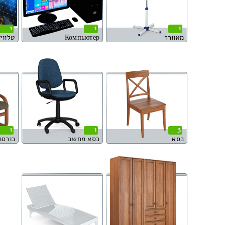
1
1
1
מאוורר
Компьютер
טלוויזי
1
1
3
כסא
כסא מחשב
כורסת