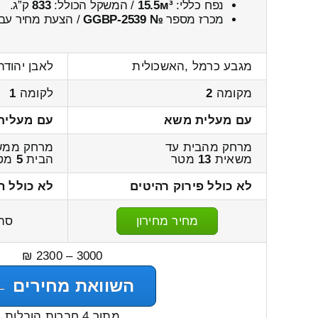
נפח כללי:
15.5м³
/ המשקל הכולל:
833
ק”ג.
מכרז מספר
№ GGBP-2539
/ הצעת מחיר עבו
מגבע כרמל ,האשכולית
לאבן יהודה
מקומה
2
לקומה
1
עם מעלית משא
עם מעלית
מרחק מהבית עד
מרחק ממש
משאית
13
מטר
הבית
5
מט
לא כולל פירוק רהיטים
לא כולל ה
מחיר מחירון
סה
3000 – 2300 ₪
השוואת מחירים ←
מתוך 4 חברות הובלות