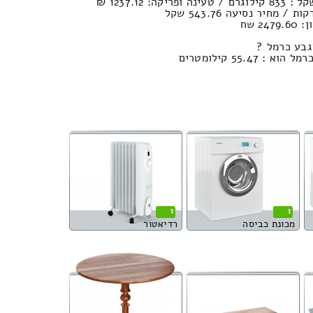
2 שח
גבע כרמל ?
55.4 קילומטרים
1
1
מכונת כביסה
רדיאטור