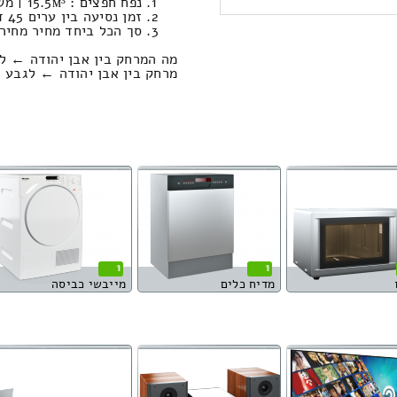
נפח חפצים : 15.5м³ | משקל : 833 קילוגרם / טעינה ופריקה: 1237.12 ₪
זמן נסיעה בין ערים 45 דקות / מחיר נסיעה 543.76 שקל
סך הכל ביחד מחיר מחירון: 479.60
מה המרחק בין אבן יהודה ← ל
מרחק בין אבן יהודה ← לגבע כרמל הוא : 7
1
1
מדיח כלים
מייבשי כביסה