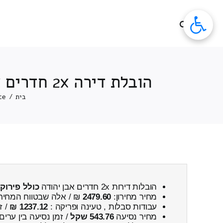
לג
תוכן
הובלת דירה 2x חדרים 2x חדרים מאבן יהודה ← לגבע כרמל כולל פירוק והרכבה
בית
/
ce
הובלות דירות 2x חדרים אבן יהודה
כולל פירוק
מחיר מחירון:
2479.60
₪ / אלה שבטווח המחיר
עבודות סבלות , טעינה ופריקה :
1237.12 ₪
/ ז
מחיר נסיעה
543.76 שקל
/ זמן נסיעה בין ערים