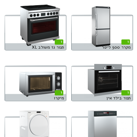
1
1
מקרר 500 ליטר
תנור גז משולב XL
1
1
תנור בילד אין
מיקרו