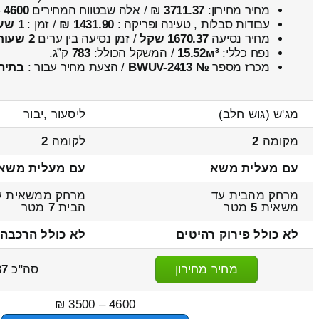
מחיר מחירון:
3711.37
₪ / אלה שבטווח המחירים
4600
–
עבודות סבלות , טעינה ופריקה :
1431.90 ₪
/ זמן :
1 שעות 5 דקות
מחיר נסיעה
1670.37 שקל
/ זמן נסיעה בין ערים
2 שעות , 14 דקות
נפח כללי:
15.52м³
/ המשקל הכולל:
783
ק”ג.
מכרז מספר
№ BWUV-2413
/ הצעת מחיר עבור :
בתיה
מג'ש (גוש חלב)
ליסעור ,יבור
מקומה
2
לקומה
2
עם מעלית משא
עם מעלית משא
מרחק מהבית עד
מרחק ממשאית ע
משאית
5
מטר
הבית
7
מטר
לא כולל פירוק רהיטים
לא כולל הרכבה 
מחיר מחירון
סה"כ
37
4600 – 3500 ₪