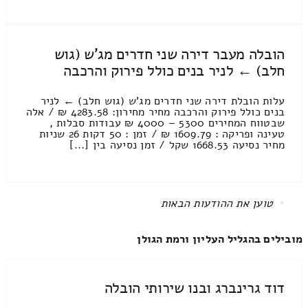
הובלה מעבר דירה שני חדרים מג'ש (גוש
חלב) ← לניר בנים כולל פירוק והרכבה
עלות הובלת דירה שני חדרים מג'ש (גוש חלב) ← לניר
בנים כולל פירוק והרכבה מחיר מחירון: 4283.58 ₪ / אלה
שבטווח המחירים 5300 – 4000 ₪ עבודות סבלות ,
טעינה ופריקה : 1609.79 ₪ / זמן : 50 דקות 26 שניות
מחיר נסיעה 1668.53 שקל / זמן נסיעה בין [...]
All items displayed.
מובילים בהגליל העליון ורמת הגולן
דוד גרינברג ובנו שירותי הובלה