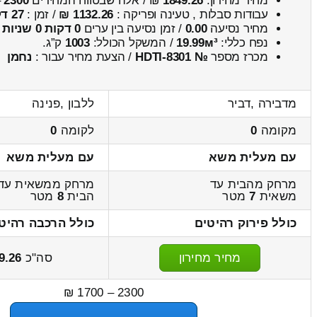
מחיר מחירון:
1849.26
₪ / אלה שבטווח המחירים
2300
–
עבודות סבלות , טעינה ופריקה :
1132.26 ₪
/ זמן :
27 דקות 1 שניות
מחיר נסיעה
0.00
/ זמן נסיעה בין ערים
0 דקות 0 שניות
נפח כללי:
19.99м³
/ המשקל הכולל:
1003
ק”ג.
מכרז מספר
№ HDTI-8301
/ הצעת מחיר עבור :
נחמן
מדבירה ,דביר
ללבון ,פנינה
מקומה
0
לקומה
0
עם מעלית משא
עם מעלית משא
מרחק מהבית עד
מרחק ממשאית עד
משאית
7
מטר
הבית
8
מטר
כולל פירוק רהיטים
כולל הרכבה רהיט
מחיר מחירון
סה"כ
9.26
2300 – 1700 ₪