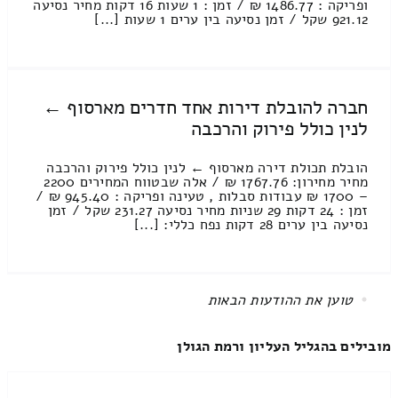
ופריקה : 1486.77 ₪ / זמן : 1 שעות 16 דקות מחיר נסיעה
921.12 שקל / זמן נסיעה בין ערים 1 שעות [...]
חברה להובלת דירות אחד חדרים מארסוף ←
לנין כולל פירוק והרכבה
הובלת תכולת דירה מארסוף ← לנין כולל פירוק והרכבה
מחיר מחירון: 1767.76 ₪ / אלה שבטווח המחירים 2200
– 1700 ₪ עבודות סבלות , טעינה ופריקה : 945.40 ₪ /
זמן : 24 דקות 29 שניות מחיר נסיעה 231.27 שקל / זמן
נסיעה בין ערים 28 דקות נפח כללי: [...]
All items displayed.
מובילים בהגליל העליון ורמת הגולן