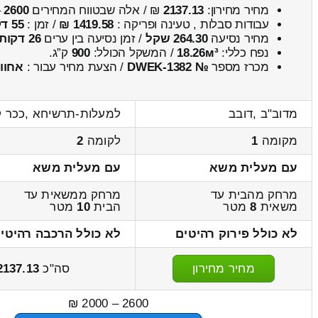
מחיר מחירון:
2137.13
₪ / אלה שבטווח המחירים
2600
–
עבודות סבלות , טעינה ופריקה :
1419.58 ₪
/ זמן :
55 דקות 1 שניות
מחיר נסיעה
264.30 שקל
/ זמן נסיעה בין ערים
26 דקות
נפח כללי:
18.26м³
/ המשקל הכולל:
900
ק”ג.
מכרז מספר
№ DWEK-1382
/ הצעת מחיר עבור :
אחוו
מדוב"ב ,דובב
למעלות-תרשיחא ,ככר קר
מקומה
1
לקומה
2
עם מעלית משא
עם מעלית משא
מרחק מהבית עד
מרחק ממשאית עד
משאית
8
מטר
הבית
10
מטר
לא כולל פירוק רהיטים
לא כולל הרכבה רהיטי
מחיר מחירון
סה"כ
2137.13
2600 – 2000 ₪