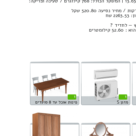
נפח חפצים במשאית : 13.63м³ | המשקל הכולל: 768 קילוגרם / טעינה ופריקה:
2 שח
ץ — לחדיד ?
לומטרים
1
1
מזגן S
פינות אוכל עד 8 סועדים