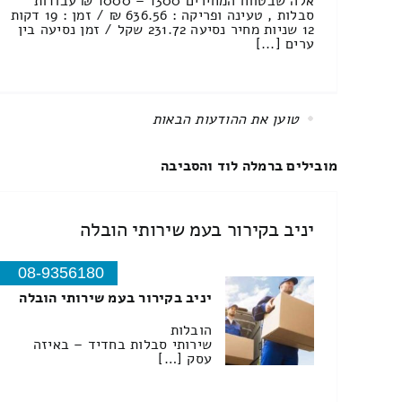
אלה שבטווח המחירים 1300 – 1000 ₪ עבודות
סבלות , טעינה ופריקה : 636.56 ₪ / זמן : 19 דקות
12 שניות מחיר נסיעה 231.72 שקל / זמן נסיעה בין
ערים [...]
All items displayed.
מובילים ברמלה לוד והסביבה
יניב בקירור בעמ שירותי הובלה
08-9356180
יניב בקירור בעמ שירותי הובלה
הובלות
שירותי סבלות בחדיד – באיזה
עסק […]