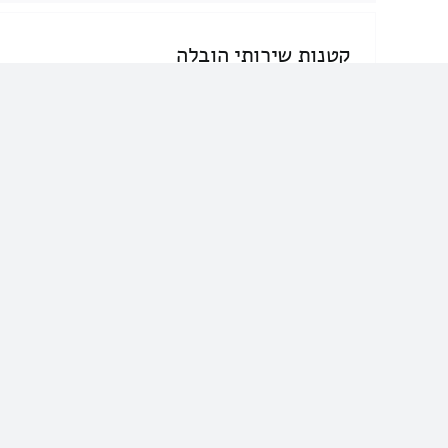
קטנות שירותי הובלה
052-8723316
קטנות שירותי הובלה
הובלות
מבצעים מעבר בית? רוצים שירותי
סבלות בלוד? צלצלו […]
All items displayed.
Поделиться ссылкой, выберите способ!