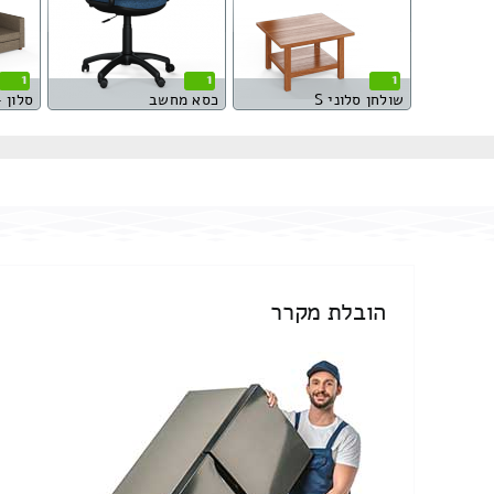
1
1
1
שולחן סלוני S
כסא מחשב
סלון – ספ
הובלת מקרר