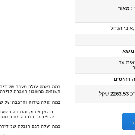
 :
מאור
איבי הנחל
 משא
ית עד
 רהיטים
כמה באמת עולה מעבר של דירה 1-x חדרים מאבני חפץ לחד
השוואת מחשבון העברת לדירה 1-x חדרים אבני חפץ ← לחדיד 2800 – 2100 שק
כ
2263.53
שקל
כמה עולה פירוק והרכבה של שירותי מעבר דירה 1-x
זמן פירוק והרכבה 1 שעות 17 דקות
פירוק והרכבה מחיר 517.00
כמה יעלה לכם הובלה של דירה 1-x חדרים במחשבון הובלות (חדיד‎←‏אבני חפץ-יפו