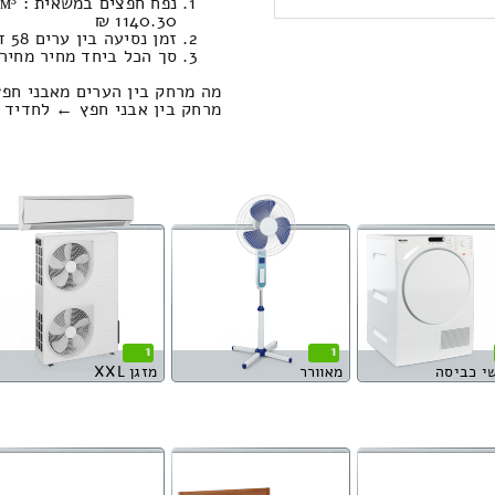
1140.30 ₪
זמן נסיעה בין ערים 58 דקות / מחיר נסיעה 520.80 שקל
סך הכל ביחד מחיר מחירון: 263.53
מה מרחק בין הערים מאבני חפ
מרחק בין אבני חפץ ← לחדיד הוא : 52.60 קי
1
1
י כביסה
מאוורר
מזגן XXL