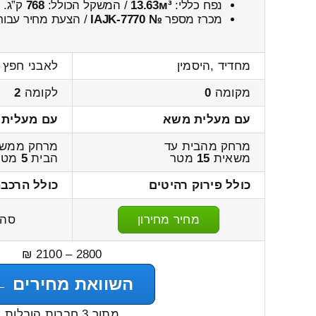
נפח כללי:
13.63м³
/ המשקל הכולל:
768
ק”ג.
מכרז מספר
№ IAJK-7770
/ הצעת מחיר עבור
מחדיד ,היסמין
לאבני חפץ ,
מקומה
0
לקומה
2
עם מעלית משא
עם מעלית
מרחק מהבית עד
מרחק ממשא
משאית
15
מטר
הבית
5
מטר
כולל פירוק רהיטים
כולל הרכבה
מחיר מחירון
סה"
2800 – 2100 ₪
השוואת מחירים ←
מתוך 3 חברות הובלות