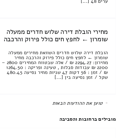
ערים 48 [...]
מחירי הובלת דירה שלוש חדרים ממעלה
שומרון ← לחפץ חים כולל פירוק והרכבה
הובלת דירה שלוש חדרים השוואת מחירים ממעלה
שומרון ← לחפץ חים כולל פירוק והרכבה מחיר
מחירון: 2294.27 ₪ / אלה שבטווח המחירים 2800 –
2200 ₪ עבודות סבלות , טעינה ופריקה : 1264.50
₪ / זמן : 56 דקות 47 שניות מחיר נסיעה 480.45
שקל / זמן נסיעה בין [...]
All items displayed.
מובילים ברחובות והסביבה