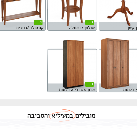
1
1
 קטן
שולחן קונסולה
קונסולה/כוננית
1
ארון משרדי 2 דלתות
מובילים
במעיליא
והסביבה