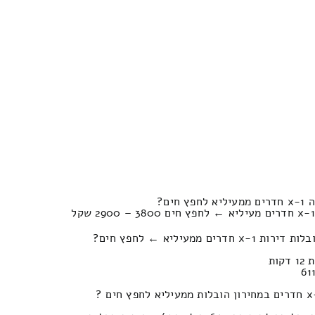
ים?
ממעיליא ← לחפץ חים?