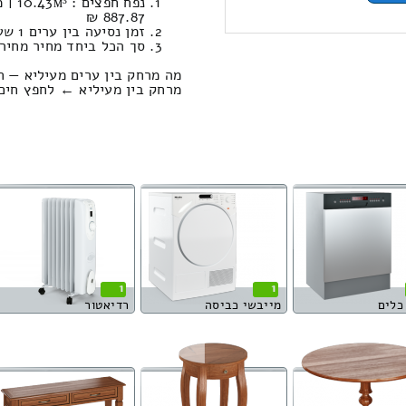
887.87 ₪
זמן נסיעה בין ערים 1 שעות , 59 דקות / מחיר נסיעה 1416.56 שקל
סך הכל ביחד מחיר מחירון: 022.98
מה מרחק בין ערים מעיליא — ח
מרחק בין מעיליא ← לחפץ חים הוא : 170.44 
1
1
כלים
מייבשי כביסה
רדיאטור