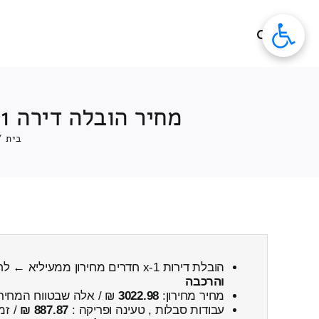
לג
תוכן
מחיר הובלה דירה 1-x חדרים ממעיליא ← לחפץ חים כולל פירוק והרכבה
בית
/
הובלת דירות 1-x חדרים מחירון ממעיליא ← לחפץ חים
והרכבה
מחיר מחירון:
3022.98
₪ / אלה שבטווח המחיר
עבודות סבלות , טעינה ופריקה :
887.87 ₪
/ זמ