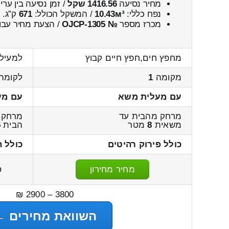
מחיר נסיעה
1416.56 שקל
/ זמן נסיעה בין ער
נפח כללי:
10.43м³
/ המשקל הכולל:
671
ק”ג.
מכרז מספר
№ OJCP-1305
/ הצעת מחיר עבו
מחפץ חים,חפץ חיים קבוץ
למעילי
מקומה
1
לקומה
עם מעלית משא
עם מע
מרחק מהבית עד
מרחק 
משאית
8
מטר
הבית
5
כולל פירוק רהיטים
כולל 
מחיר מחירון
ס
3800 – 2900 ₪
השוואת מחירים ←