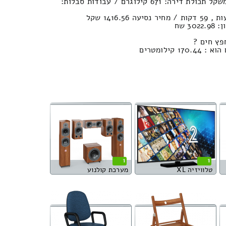
נפח חפצים : 10.43м³ | משקל תכולת דירה: 671 קילוגרם / עבודות סבלות:
3 שח
פץ חים ?
קילומטרים
1
1
טלוויזיה XL
מערכת קולנוע