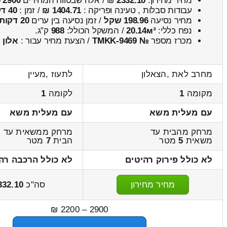
מחיר מחירון:
2332.10
₪ / אלה שבטווח המחירים
2900
–
עבודות סבלות , טעינה ופריקה :
1404.71 ₪
/ זמן :
40 דקות 45 שניות
מחיר נסיעה
198.96 שקל
/ זמן נסיעה בין ערים
20 דקות
נפח כללי:
20.14м³
/ המשקל הכולל:
988
ק”ג.
מכרז מספר
№ TMKK-9469
/ הצעת מחיר עבור :
אלון
מחרב לאת ,הצאלון
לתעוז ,מעיין
מקומה
1
לקומה
1
עם מעלית משא
עם מעלית משא
מרחק מהבית עד
מרחק ממשאית עד
משאית
5
מטר
הבית
7
מטר
לא כולל פירוק רהיטים
לא כולל הרכבה רה
מחיר מחירון
סה"כ
332.10
2900 – 2200 ₪