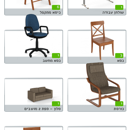
6
1
שולחן עבודה
כיסא מתקפל
1
3
כסא
כסא מחשב
1
1
כורסת
סלון – ספת 2 מושבים