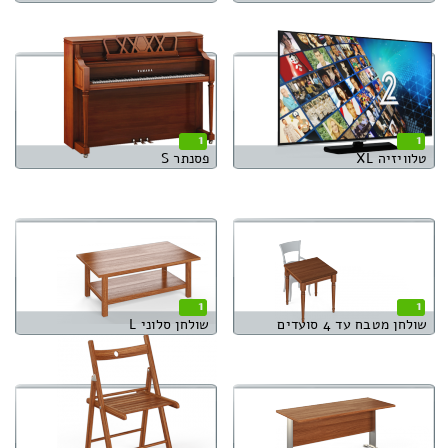
1
1
טלוויזיה XL
פסנתר S
1
1
שולחן מטבח עד 4 סועדים
שולחן סלוני L