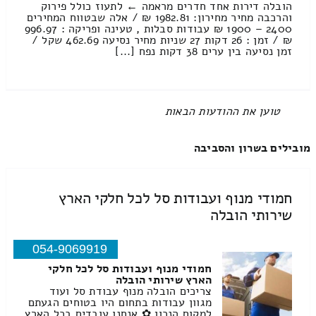
הובלה דירות אחד חדרים מראמה ← לתעוז כולל פירוק
והרכבה מחיר מחירון: 1982.81 ₪ / אלה שבטווח המחירים
2400 – 1900 ₪ עבודות סבלות , טעינה ופריקה : 996.97
₪ / זמן : 26 דקות 27 שניות מחיר נסיעה 462.69 שקל /
זמן נסיעה בין ערים 38 דקות נפח [...]
All items displayed.
מובילים בשרון והסביבה
חמודי מנוף ועבודות סל לכל חלקי הארץ
שירותי הובלה
054-9069919
חמודי מנוף ועבודות סל לכל חלקי
הארץ שירותי הובלה
צריכים הובלה מנוף עבודת סל ועוד
מגוון עבודות בתחום היו בטוחים הגעתם
למקום הנכון ✿ אנחנו עובדים בכל הארץ