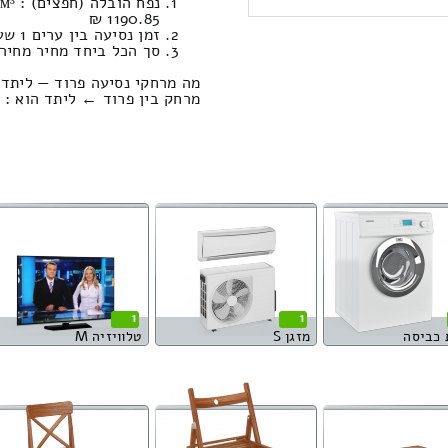
1190.85 ₪
זמן נסיעה בין ערים 1 שעות , 59 דקות / מחיר נסיעה 1370.43 שקל
סך הכל ביחד מחיר מחירון: 202.56
מה מרחקי נסיעה פרוד — ליתד 
מרחק בין פרוד ← ליתד הוא : 164.15 קילומטרים
1
1
 כביסה
מזגן S
טלוויזיה M