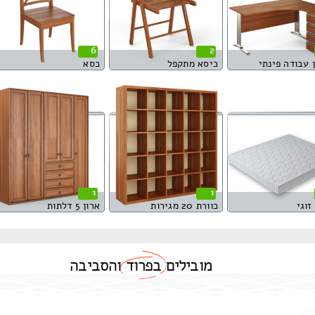
6
2
 עבודה פינתי
כיסא מתקפל
כסא
1
1
זוגי
כוורת 20 מגירות
ארון 5 דלתות
מובילים
בפרוד
והסביבה