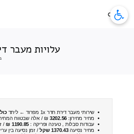
לג
תוכן
עלויות מעבר דירה 1x חדרים מפרוד ← ליתד כולל פ
ב
שירותי מעבר דירת חדר 1x מפרוד ← ליתד
כול
מחיר מחירון:
3202.56
₪ / אלה שבטווח המחיר
עבודות סבלות , טעינה ופריקה :
1190.85 ₪
/ ז
מחיר נסיעה
1370.43 שקל
/ זמן נסיעה בין ער