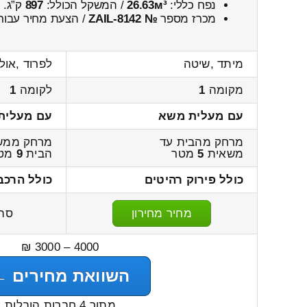
נפח כללי:
26.63м³
/ המשקל הכולל:
897
ק”ג.
מכרז מספר
№ ZAIL-8142
/ הצעת מחיר עבור
מיתד ,שיטה
לפרוד ,אול
מקומה
1
לקומה
1
עם מעלית משא
עם מעלית
מרחק מהבית עד
מרחק ממש
משאית
5
מטר
הבית
9
מט
כולל פירוק רהיטים
כולל הרכב
מחיר מחירון
סה
4000 – 3000 ₪
השוואת מחירים ←
מתוך 4 חברות הובלות