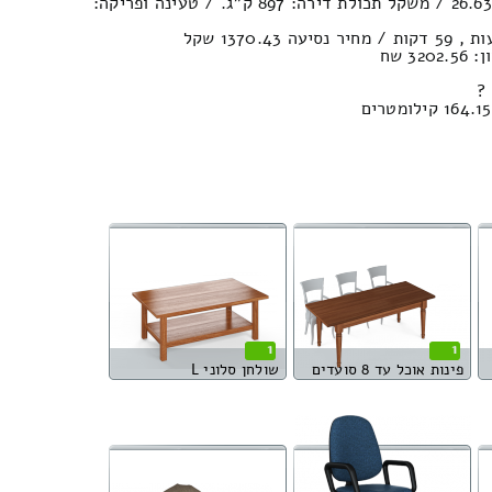
נפח הובלה (חפצים) : 26.63м³ / משקל תכולת דירה: 897 ק”ג. / טעינה ופריקה:
3 שח
?
1
1
פינות אוכל עד 8 סועדים
שולחן סלוני L