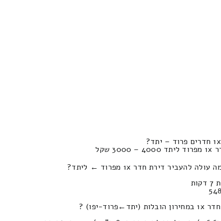
 שקל
העביר דירת חדר 1x מפרוד ← ליתד?
וד-יפו) ?