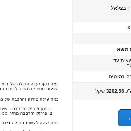
 :
בצלאל
פן
 משא
אית עד
ר
ה רהיטים
כמה כסף יעלה הובלה של בית 1x חדרים פרוד – יתד?
הצעות מחירי המעבר לדירת חדר 1x מפרוד ליתד 4000 – 3000
"כ
3202.56
שקל
כמה עולה פירוק והרכבה של כמה עולה ל
זמן פירוק והרכבה 1 שעות 7 דקות
פירוק והרכבה מחיר 548.00
כמה יעלה לעשות הובלה דירת חדר 1x במחירון הובלות (יתד‎←‏פר