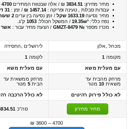
מחיר מחירון:
3834.51
₪ / אלה שבטווח המחירים
4700
–
עבודות סבלות , טעינה ופריקה :
1457.14 ₪
/ זמן :
31 דקות 24 שניות
מחיר נסיעה
1633.19 שקל
/ זמן נסיעה בין ערים
2 שעות , 10 דקות
נפח כללי:
19.35м³
/ המשקל הכולל:
1053
ק”ג.
מכרז מספר
№ GMZT-8479
/ הצעת מחיר עבור :
אשר
מכחל ,אלון
לירושלים ,החסידה
מקומה
1
לקומה
1
עם מעלית משא
עם מעלית משא
מרחק מהבית עד
מרחק ממשאית עד
משאית
10
מטר
הבית
5
מטר
לא כולל פירוק רהיטים
לא כולל הרכבה רהי
מחיר מחירון
סה"כ
3834.51
4700 – 3600 ₪