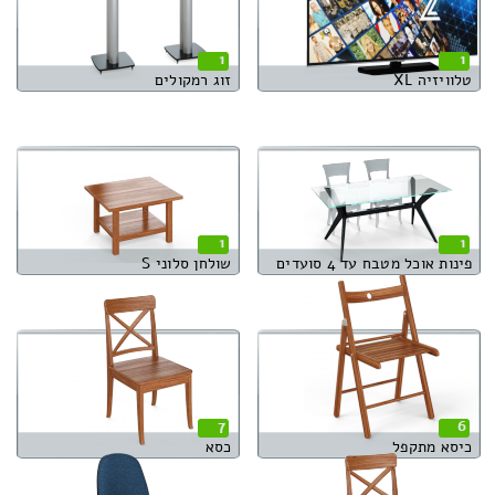
1
1
טלוויזיה XL
זוג רמקולים
1
1
פינות אוכל מטבח עד 4 סועדים
שולחן סלוני S
7
6
כיסא מתקפל
כסא