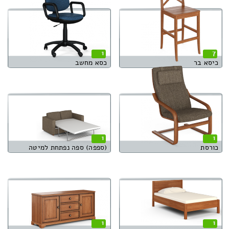
1
7
כיסא בר
כסא מחשב
1
1
כורסת
(ספפה) ספה נפתחת למיטה
1
1