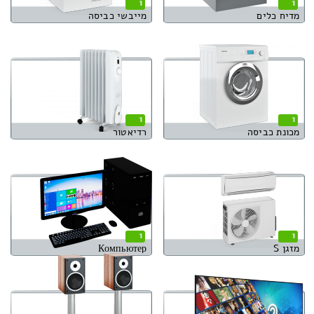
1
1
מדיח כלים
מייבשי כביסה
1
1
מכונת כביסה
רדיאטור
1
1
מזגן S
Компьютер