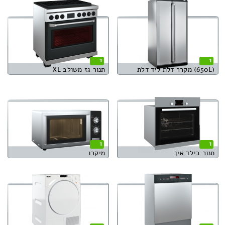
1
1
(650L) מקרר דלת ליד דלת
תנור גז משולב XL
1
1
תנור בילד אין
מיקרו