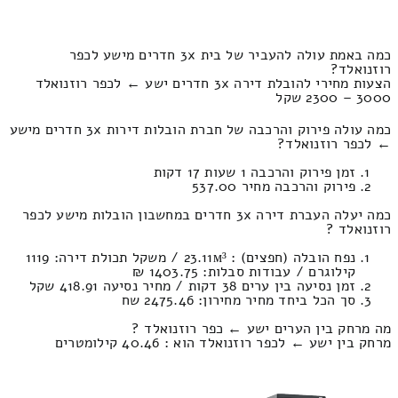
כמה באמת עולה להעביר של בית 3x חדרים מישע לכפר
רוזנואלד?
הצעות מחירי להובלת דירה 3x חדרים ישע ← לכפר רוזנואלד
3000 – 2300 שקל
כמה עולה פירוק והרכבה של חברת הובלות דירות 3x חדרים מישע
← לכפר רוזנואלד?
זמן פירוק והרכבה 1 שעות 17 דקות
פירוק והרכבה מחיר 537.00
כמה יעלה העברת דירה 3x חדרים במחשבון הובלות מישע לכפר
רוזנואלד ?
נפח הובלה (חפצים) : 23.11м³ / משקל תכולת דירה: 1119
קילוגרם / עבודות סבלות: 1403.75 ₪
זמן נסיעה בין ערים 38 דקות / מחיר נסיעה 418.91 שקל
סך הכל ביחד מחיר מחירון: 2475.46 שח
מה מרחק בין הערים ישע ← כפר רוזנואלד ?
מרחק בין ישע ← לכפר רוזנואלד הוא : 40.46 קילומטרים