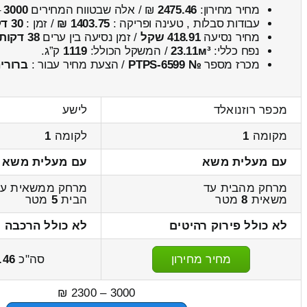
מחיר מחירון:
2475.46
₪ / אלה שבטווח המחירים
3000
–
עבודות סבלות , טעינה ופריקה :
1403.75 ₪
/ זמן :
30 דקות 37 שניות
מחיר נסיעה
418.91 שקל
/ זמן נסיעה בין ערים
38 דקות
נפח כללי:
23.11м³
/ המשקל הכולל:
1119
ק”ג.
מכרז מספר
№ PTPS-6599
/ הצעת מחיר עבור :
ברורי
מכפר רוזנואלד
לישע
מקומה
1
לקומה
1
עם מעלית משא
עם מעלית משא
מרחק מהבית עד
מרחק ממשאית עד
משאית
8
מטר
הבית
5
מטר
לא כולל פירוק רהיטים
לא כולל הרכבה ר
מחיר מחירון
סה"כ
.46
3000 – 2300 ₪