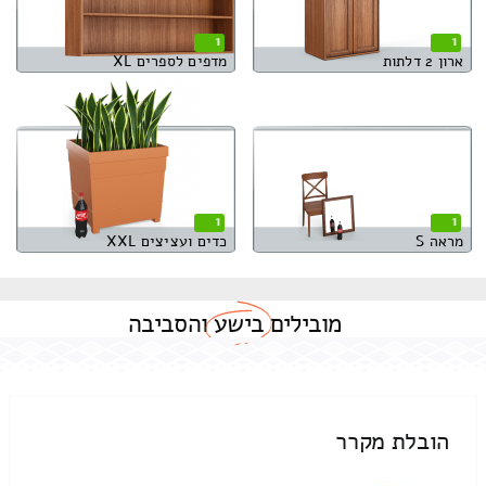
1
1
ארון 2 דלתות
מדפים לספרים XL
1
1
מראה S
כדים ועציצים XXL
מובילים
בישע
והסביבה
הובלת מקרר