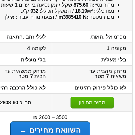
מחיר נסיעה
875.60 שקל
/ זמן נסיעה בין ערים
1 שעות , 16 דקות
נפח כללי:
18.19м³
/ המשקל הכולל:
932
ק”ג.
מכרז מספר
№ m3685410
/ הצעת מחיר עבור :
אילן
מכרמיאל ,האורג
לעלי זהב ,התאנה
מקומה
1
לקומה
4
בלי מעלית
בלי מעלית
מרחק מהבית עד
מרחק ממשאית עד
משאית
7
מטר
הבית
7
מטר
לא כולל פירוק רהיטים
לא כולל הרכבה רהי
מחיר מחירון
סה"כ
2808.60
3500 – 2600 ₪
השוואת מחירים ←