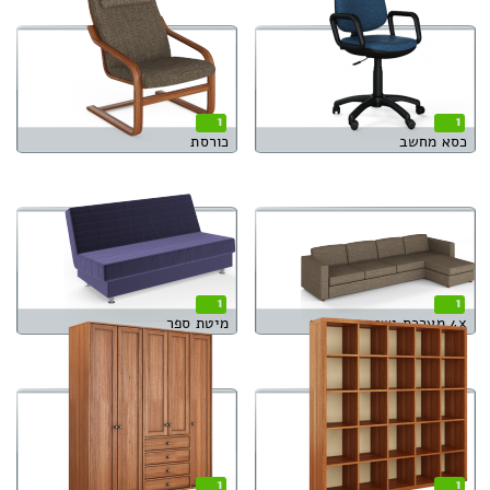
1
1
כסא מחשב
כורסת
1
1
4x מערכת ישיבה פינתית
מיטת ספר
1
1