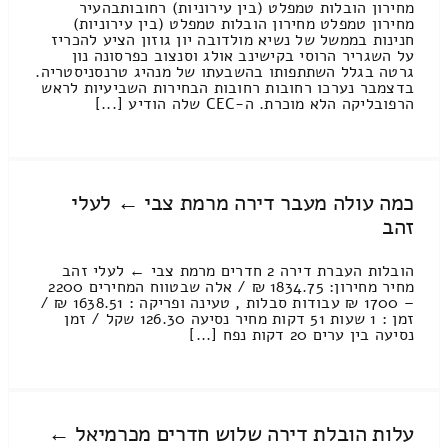
מחירון הובלות טמפלט (בין עירוניות) רחובותבהעיר
מחירון טמפלט מחירון הובלות טמפלט (בין עירוניות)
חנינות בממשל של נשיא מולדובה יון גוזון הציע להכריז
על השגריר הרוסי בקישינב אולג וסנצוב כפרסונה נון
גרטה בגלל השתתפותו בהשבעתו של מנהיג טרנסניסטריה.
בדצמבר נערכו רחובות רחובות הבחירות השביעיות לראש
הרפובליקה הלא מוכרת. ה-CEC שלה הודיע [...]
כמה עולה מעבר דירה מרמת צבי ← לעלי
זהב
הובלות העברת דירה 2 חדרים מרמת צבי ← לעלי זהב
מחיר מחירון: 1834.75 ₪ / אלה שבטווח המחירים 2200
– 1700 ₪ עבודות סבלות , טעינה ופריקה : 1638.51 ₪ /
זמן : 1 שעות 51 דקות מחיר נסיעה 126.30 שקל / זמן
נסיעה בין ערים 20 דקות נפח [...]
עלות הובלת דירה שלוש חדרים מכרמיאל ←