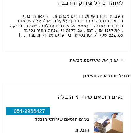
לאוהד כולל פירוק והרכבה
העברת דירות שלוש חדרים מכרמיאל ← לאוהד כולל
פירוק והרכבה מחיר מחירון: 2165.83 ₪ / אלה שבטווח
המחירים 2700 – 2000 ₪ עבודות סבלות , טעינה ופריקה
: 1237.39 ₪ / זמן : 26 דקות 51 שניות מחיר נסיעה
244.86 שקל / זמן נסיעה בין ערים 29 דקות נפח [...]
All items displayed.
מובילים בנהריה והצפון
נעים חוסאם שירותי הובלה
054-9966427
נעים חוסאם שירותי הובלה
הובלות