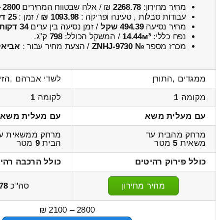
מחיר מחירון:
2268.78
₪ / אלה שבטווח המחירים
2800
–
עבודות סבלות , טעינה ופריקה :
1093.98 ₪
/ זמן :
25 דקות 56 שניות
מחיר נסיעה
494.39 שקל
/ זמן נסיעה בין ערים
34 דקות
נפח כללי:
14.44м³
/ המשקל הכולל:
798
ק”ג.
מכרז מספר
№ ZNHJ-9730
/ הצעת מחיר עבור :
אביאל
ממגדים ,התורן
לשדי אברהם ,הזי
מקומה
1
לקומה
1
עם מעלית משא
עם מעלית משא
מרחק מהבית עד
מרחק ממשאית ע
משאית
5
מטר
הבית
9
מטר
כולל פירוק רהיטים
כולל הרכבה רהי
מחיר מחירון
סה"כ
78
2800 – 2100 ₪