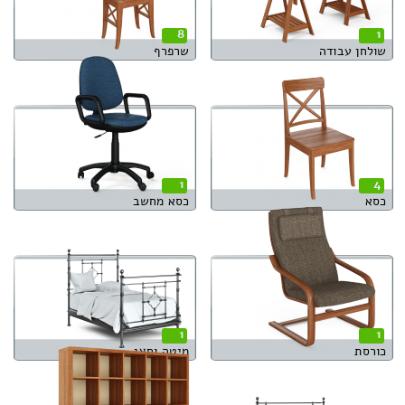
8
1
שולחן עבודה
שרפרף
1
4
כסא
כסא מחשב
1
1
כורסת
מיטה וחצי