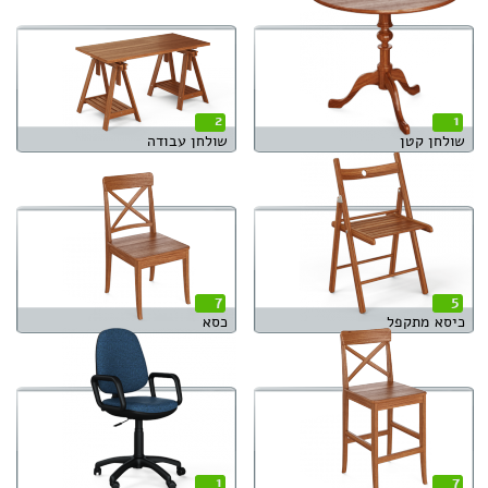
2
1
שולחן קטן
שולחן עבודה
7
5
כיסא מתקפל
כסא
1
7