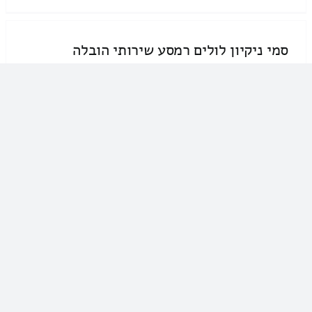
סמי ניקיון לולים רמסע שירותי הובלה
050-5906280
סמי ניקיון לולים רמסע שירותי הובלה
סמי ניקיון לולים הובלה רמסע מבצעים
ניקיון ושטיפת לולים לבעלי לולים ברמה
הגבוהה ביותר וביצוע הובלה ברמסע
שרות אמין אדיב ומקצועי
שירותי מנוף […]
גנים גנים שירותי הובלה
054-8397511
גנים גנים שירותי הובלה
הובלות