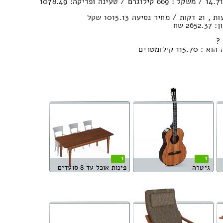
נפח חפצים במשאית : 14.71м³ / משקל : 669 קילוגרם / טעינה ופריקה: 1078.49
2 שח
?
קילומטרים
1
1
גיטרה
פינות אוכל עד 8 סועדים