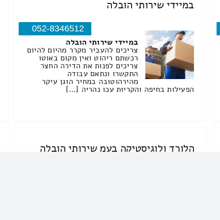
במיידי שירותי הובלה
052-8346512
במיידי שירותי הובלה
צריכים להעביר מקרר מהיום להיום
רכשתם ריהוט ואין מקום באוטו
צריכים לפנות את הדירה החצר
התקשרו ונתאם עבודה
מהירהוטובה במחיר הוגן עיקר
הפעילות בחיפה והקריות עכו נהריה […]
הלורד ולוגיסטיקה בעמ שירותי הובלה
04-6043997
הלורד ולוגיסטיקה בעמ שירותי
הובלה
הובלות
האם אתם באמצע העברת בית?