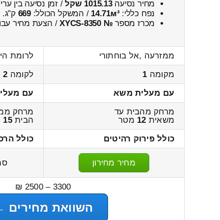
מחיר נסיעה
1015.13 שקל
/ זמן נסיעה בין ער
נפח כללי:
14.71м³
/ המשקל הכולל:
669
ק”ג.
מכרז מספר
№ XYCS-8350
/ הצעת מחיר עבו
ממזרעה ,אל בוחתורי
לרומת היב
מקומה
1
לקומה
2
עם מעלית משא
עם מעלי
מרחק מהבית עד
מרחק ממ
משאית
12
מטר
הבית
15
מ
כולל פירוק רהיטים
כולל הרכ
מחיר מחירון
סה
3300 – 2500 ₪
השוואת מחירים ←