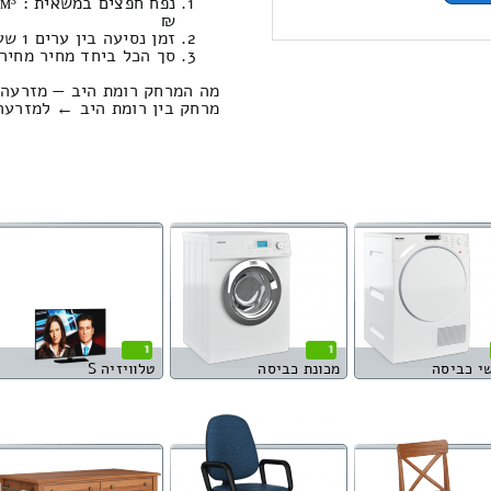
₪
זמן נסיעה בין ערים 1 שעות , 21 דקות / מחיר נסיעה 1015.13 שקל
סך הכל ביחד מחיר מחירון: 652.37
מה המרחק רומת היב — מזרעה 
מרחק בין רומת היב ← למזרעה הוא : 115.70 
1
1
י כביסה
מכונת כביסה
טלוויזיה S