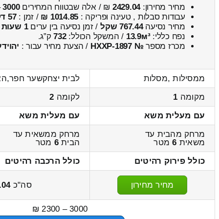
מחיר מחירון:
2429.04
₪ / אלה שבטווח המחירים
3000
–
עבודות סבלות , טעינה ופריקה :
1014.85 ₪
/ זמן :
57 דקות 16 שניות
מחיר נסיעה
767.44 שקל
/ זמן נסיעה בין ערים
1 שעות , 17 דקות
נפח כללי:
13.9м³
/ המשקל הכולל:
732
ק”ג.
מכרז מספר
№ HXXP-1897
/ הצעת מחיר עבור :
יהוידע
ממסילות ,מסלות
לבית יצחקשער חפר,הא
מקומה
1
לקומה
2
עם מעלית משא
עם מעלית משא
מרחק מהבית עד
מרחק ממשאית עד
משאית
6
מטר
הבית
6
מטר
כולל פירוק רהיטים
כולל הרכבה רהיטים
מחיר מחירון
סה"כ
.04
3000 – 2300 ₪