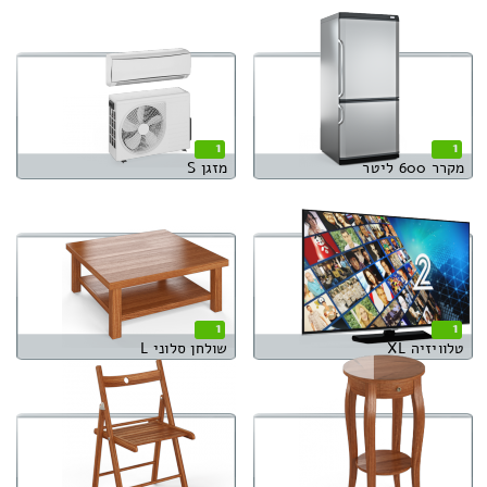
1
1
מקרר 600 ליטר
מזגן S
1
1
טלוויזיה XL
שולחן סלוני L