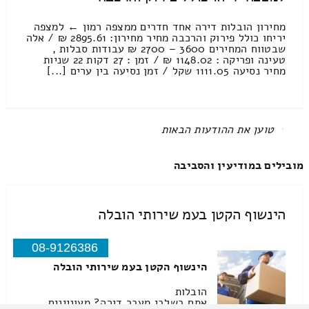
מחירון הובלות דירה אחד חדרים ממצפה רמון ← למצפה
יריחו כולל פירוק והרכבה מחיר מחירון: 2895.61 ₪ / אלה
שבטווח המחירים 3600 – 2700 ₪ עבודות סבלות ,
טעינה ופריקה : 1148.02 ₪ / זמן : 27 דקות 22 שניות
מחיר נסיעה 1111.05 שקל / זמן נסיעה בין ערים [...]
All items displayed.
מובילים במודיעין והסביבה
הינשוף הקטן בעמ שירותי הובלה
08-9126386
הינשוף הקטן בעמ שירותי הובלה
הובלות
אתם בשלבי מעבר דירה? מעוניינים