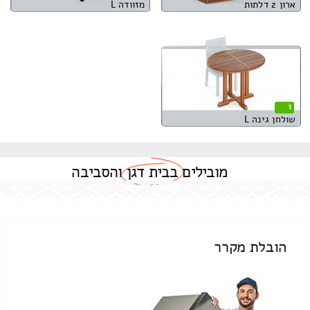
ארון 2 דלתות
מזוודה L
1
שולחן גינה L
מובילים
בבית דגן
והסביבה
הובלת מקרר