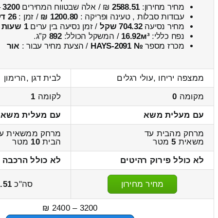
מחיר מחירון:
2588.51
₪ / אלה שבטווח המחירים
3200
–
עבודות סבלות , טעינה ופריקה :
1200.80 ₪
/ זמן :
26 דקות 9 שניות
מחיר נסיעה
704.32 שקל
/ זמן נסיעה בין ערים
1 שעות , 0 דקות
נפח כללי:
16.92м³
/ המשקל הכולל:
892
ק”ג.
מכרז מספר
№ HAYS-2091
/ הצעת מחיר עבור :
אור
ממצפה יריחו ,עולי רגלים
לבית דגן ,הרימון
מקומה
0
לקומה
1
עם מעלית משא
עם מעלית משא
מרחק מהבית עד
מרחק ממשאית ע
משאית
5
מטר
הבית
10
מטר
לא כולל פירוק רהיטים
לא כולל הרכבה 
מחיר מחירון
סה"כ
.51
3200 – 2400 ₪