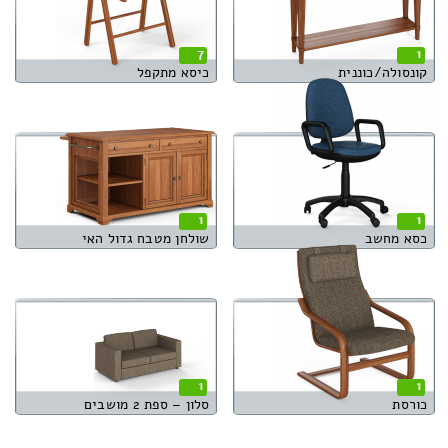
7
1
קונסולה/כוננית
כיסא מתקפל
1
1
כסא מחשב
שולחן מטבח גדול האי
1
1
כורסת
סלון – ספת 2 מושבים