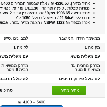
מחיר מחירון:
4336.56
₪ / אלה שבטווח המחירים
5400
–
עבודות סבלות , טעינה ופריקה :
1411.10 ₪
/ זמן :
42 דקות 33 שניות
מחיר נסיעה
1906.65 שקל
/ זמן נסיעה בין ערים
2 שעות , 28 דקות
נפח כללי:
21.84м³
/ המשקל הכולל:
1050
ק”ג.
מכרז מספר
№ NSFW-1133
/ הצעת מחיר עבור :
אבשל
ממשמר הירדן ,המושבה
למבועים ,סייפן
מקומה
1
לקומה
1
עם מעלית משא
עם מעלית משא
מרחק מהבית עד
מרחק ממשאית ע
משאית
5
מטר
הבית
9
מטר
לא כולל פירוק רהיטים
לא כולל הרכבה 
מחיר מחירון
סה"כ
56
5400 – 4100 ₪