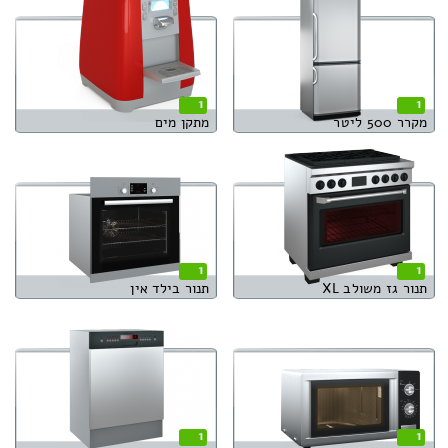
1
1
מקרר 500 ליטר
מתקן מים
1
1
תנור גז משולב XL
תנור בילד אין
1
1