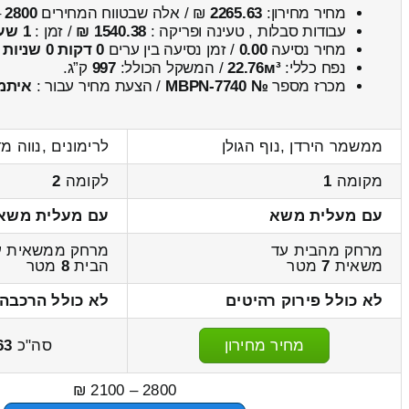
מחיר מחירון:
2265.63
₪ / אלה שבטווח המחירים
2800
–
עבודות סבלות , טעינה ופריקה :
1540.38 ₪
/ זמן :
1 שעות 11 דקות
מחיר נסיעה
0.00
/ זמן נסיעה בין ערים
0 דקות 0 שניות
נפח כללי:
22.76м³
/ המשקל הכולל:
997
ק”ג.
מכרז מספר
№ MBPN-7740
/ הצעת מחיר עבור :
איתמ
ממשמר הירדן ,נוף הגולן
לרימונים ,נווה מ
מקומה
1
לקומה
2
עם מעלית משא
עם מעלית משא
מרחק מהבית עד
מרחק ממשאית ע
משאית
7
מטר
הבית
8
מטר
לא כולל פירוק רהיטים
לא כולל הרכבה 
מחיר מחירון
סה"כ
63
2800 – 2100 ₪