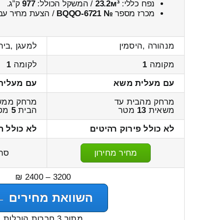
נפח כללי:
23.2м³
/ המשקל הכולל:
977
ק”ג.
מכרז מספר
№ BQQO-6721
/ הצעת מחיר עבו
מנהורה ,היסמין
למעגן ,בית
מקומה
1
לקומה
1
עם מעלית משא
עם מעלית
מרחק מהבית עד
מרחק ממש
משאית
13
מטר
הבית
5
מט
לא כולל פירוק רהיטים
לא כולל ה
מחיר מחירון
סה
3200 – 2400 ₪
השוואת מחירים ←
מתוך 3 חברות הובלות