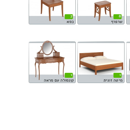
7
8
שרפרף
כסא
1
1
מיטה זוגית
קונסולה עם מראה