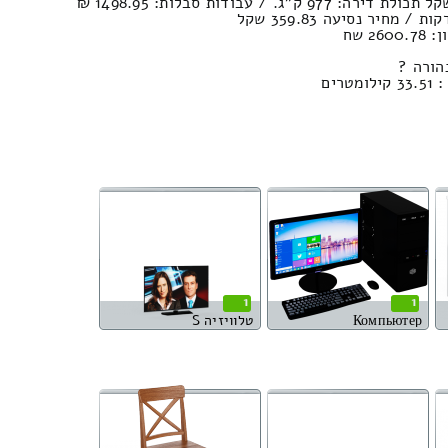
2 שח
הורה ?
רים
1
1
Компьютер
טלוויזיה S