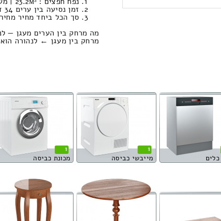
נפח חפצים : 23.2м³ | משקל תכולת דירה: 977 ק”ג. / עבודות סבלות: 1498.95 ₪
זמן נסיעה בין ערים 34 דקות / מחיר נסיעה 359.83 שקל
סך הכל ביחד מחיר מחירון: 600.78
מה מרחק בין הערים מעגן — לנ
מרחק בין מעגן ← לנהורה הוא : 33.51 קילומט
1
1
כלים
מייבשי כביסה
מכונת כביסה