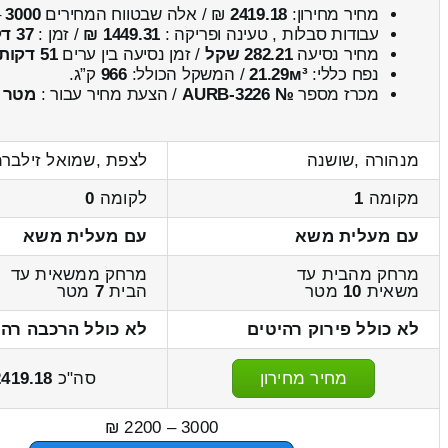
מחיר מחירון:
2419.18
₪ / אלה שבטווח המחירים
3000
–
עבודות סבלות , טעינה ופריקה :
1449.31 ₪
/ זמן :
37 דקות 36 שניות
מחיר נסיעה
282.21 שקל
/ זמן נסיעה בין ערים
51 דקות
נפח כללי:
21.29м³
/ המשקל הכולל:
966
ק”ג.
מכרז מספר
№ AURB-3226
/ הצעת מחיר עבור :
מטר
מנהורה ,שושנה
לצפת ,שמואל זילברמ
מקומה
1
לקומה
0
עם מעלית משא
עם מעלית משא
מרחק מהבית עד
מרחק ממשאית עד
משאית
10
מטר
הבית
7
מטר
לא כולל פירוק רהיטים
לא כולל הרכבה רהי
מחיר מחירון
סה"כ
2419.18
3000 – 2200 ₪