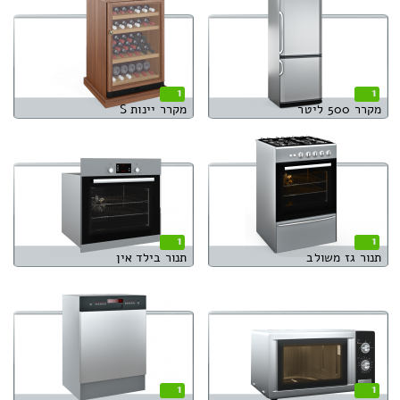
1
1
מקרר 500 ליטר
מקרר יינות S
1
1
תנור גז משולב
תנור בילד אין
1
1