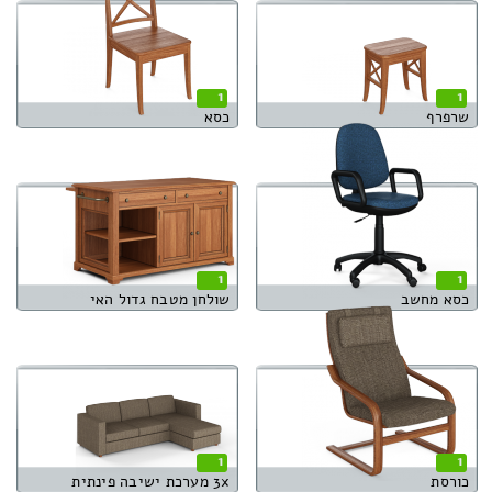
1
1
שרפרף
כסא
1
1
כסא מחשב
שולחן מטבח גדול האי
1
1
כורסת
3x מערכת ישיבה פינתית