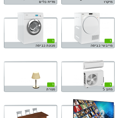
מיקרו
מדיח כלים
1
1
מייבשי כביסה
מכונת כביסה
1
1
מזגן S
מנורת