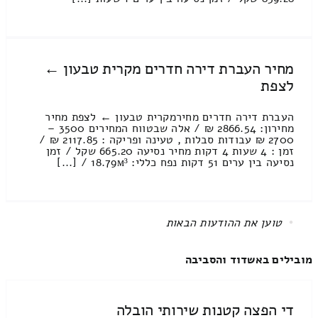
מחיר העברת דירה חדרים מקרית טבעון ←
לצפת
העברת דירה חדרים מחירמקרית טבעון ← לצפת מחיר
מחירון: 2866.54 ₪ / אלה שבטווח המחירים 3500 –
2700 ₪ עבודות סבלות , טעינה ופריקה : 2117.85 ₪ /
זמן : 4 שעות 4 דקות מחיר נסיעה 665.20 שקל / זמן
נסיעה בין ערים 51 דקות נפח כללי: 18.79м³ / [...]
All items displayed.
מובילים באשדוד והסביבה
די הפצה קטנות שירותי הובלה