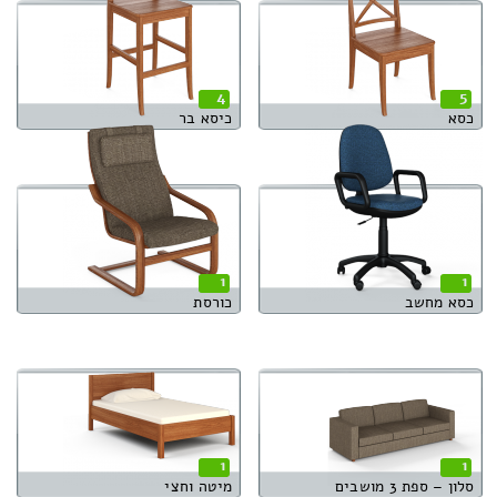
4
5
כסא
כיסא בר
1
1
כסא מחשב
כורסת
1
1
סלון – ספת 3 מושבים
מיטה וחצי