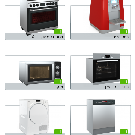
1
1
מתקן מים
תנור גז משולב XL
1
1
תנור בילד אין
מיקרו
1
1