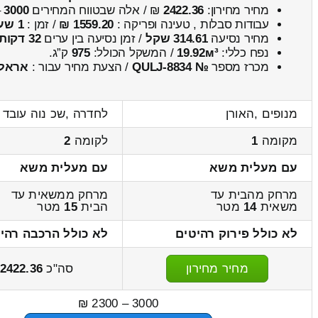
מחיר מחירון:
2422.36
₪ / אלה שבטווח המחירים
3000
–
עבודות סבלות , טעינה ופריקה :
1559.20 ₪
/ זמן :
1 שעות 10 דקות
מחיר נסיעה
314.61 שקל
/ זמן נסיעה בין ערים
32 דקות
נפח כללי:
19.92м³
/ המשקל הכולל:
975
ק”ג.
מכרז מספר
№ QULJ-8834
/ הצעת מחיר עבור :
אראל
מנופים ,האורן
לחדרה ,שכ נוה עובד 
מקומה
1
לקומה
2
עם מעלית משא
עם מעלית משא
מרחק מהבית עד
מרחק ממשאית עד
משאית
14
מטר
הבית
15
מטר
לא כולל פירוק רהיטים
לא כולל הרכבה רהי
מחיר מחירון
סה"כ
2422.36
3000 – 2300 ₪