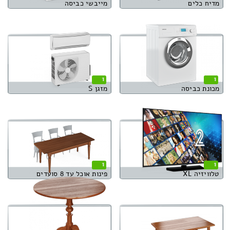
מדיח כלים
מייבשי כביסה
1
1
מכונת כביסה
מזגן S
1
1
טלוויזיה XL
פינות אוכל עד 8 סועדים