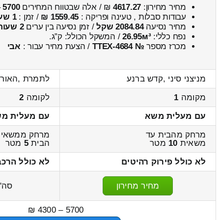
מחיר מחירון:
4617.27
₪ / אלה שבטווח המחירים
5700
–
עבודות סבלות , טעינה ופריקה :
1559.45 ₪
/ זמן :
1 שעות 1 דקות
מחיר נסיעה
2084.84 שקל
/ זמן נסיעה בין ערים
2 שעות , 48 דקות
נפח כללי:
26.95м³
/ המשקל הכולל:
ק”ג.
מכרז מספר
№ TTEX-4684
/ הצעת מחיר עבור :
אבי
מניצני סיני ,קדש ברנע
לתמרת ,האורן
מקומה
1
לקומה
2
עם מעלית משא
עם מעלית מ
מרחק מהבית עד
מרחק ממשאית
משאית
10
מטר
הבית
5
מטר
לא כולל פירוק רהיטים
לא כולל הרכב
מחיר מחירון
סה"
5700 – 4300 ₪