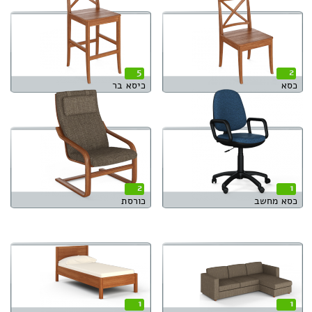
5
2
כסא
כיסא בר
2
1
כסא מחשב
כורסת
1
1