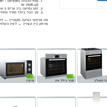
1628.46 ₪
זמן נסיעה בין ערים 3 שעות , 11 דקות / מחיר נסיעה 2134.40 שקל
סך הכל ביחד מחיר מחירון: 624.66
מה מרחקי נסיעה מקצרין ← לע
מרחק בין קצרין ← לעין השלושה הוא : 2.40
1
1
גז משולב
תנור בילד אין
מיקרו