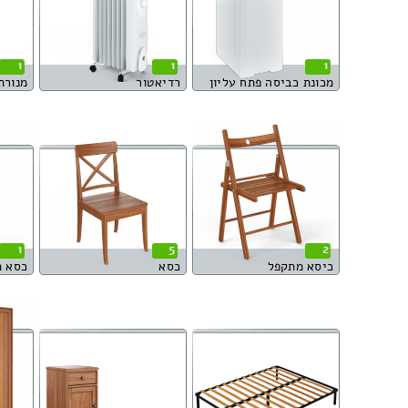
1
1
1
מכונת כביסה פתח עליון
רדיאטור
מנורת
1
5
2
כיסא מתקפל
כסא
כסא 