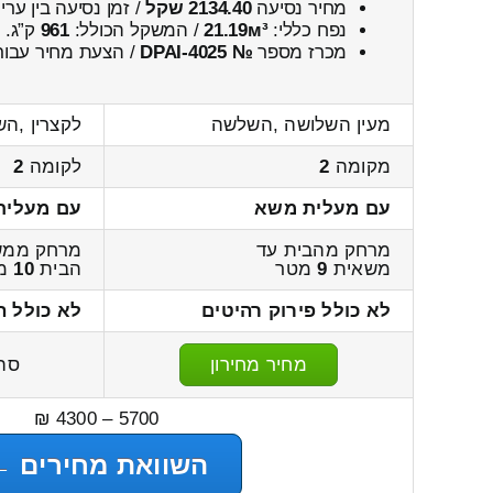
מחיר נסיעה
2134.40 שקל
/ זמן נסיעה בין ער
נפח כללי:
21.19м³
/ המשקל הכולל:
961
ק”ג.
מכרז מספר
№ DPAI-4025
/ הצעת מחיר עבור
מעין השלושה ,השלשה
לקצרין ,הש
מקומה
2
לקומה
2
עם מעלית משא
עם מעלית
מרחק מהבית עד
מרחק ממש
משאית
9
מטר
הבית
10
מ
לא כולל פירוק רהיטים
לא כולל ה
מחיר מחירון
סה
5700 – 4300 ₪
השוואת מחירים ←