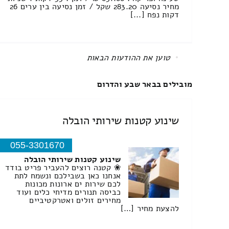
מחיר נסיעה 283.20 שקל / זמן נסיעה בין ערים 26
דקות נפח [...]
All items displayed.
מובילים בבאר שבע והדרום
שינוע קטנות שירותי הובלה
055-3301670
שינוע קטנות שירותי הובלה
❀ קטנה רוצים להעביר פריט בודד
אנחנו כאן בשבילכם ונשמח לתת
לכם שירות ים ארונות מכונות
כביסה תנורים מדיחי כלים ועוד
מחירים זולים ואטרקטיביים
להצעת מחיר […]