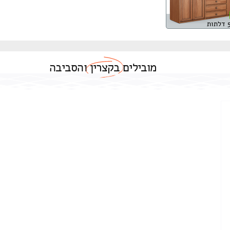
מובילים
בקצרין
והסביבה