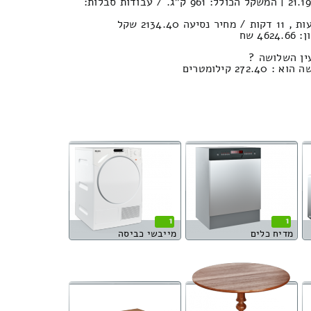
נפח הובלה (חפצים) : 21.19м³ | המשקל הכולל: 961 ק”ג. / עבודות סבלות:
4 שח
ין השלושה ?
27 קילומטרים
1
1
מדיח כלים
מייבשי כביסה