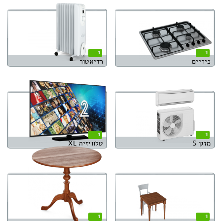
1
1
כיריים
רדיאטור
1
1
מזגן S
טלוויזיה XL
1
1