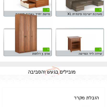
1
1
מערכת ישיבה פינתית XL
מיטת יחיד +ארגז מצעים
1
1
שידה ליד המיטה
ארון 3 דלתות
מובילים
בגעש
והסביבה
הובלת מקרר