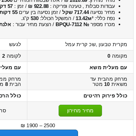
מחיר מחירון:
2010.89
₪ / אלה שבטווח המחירים
2500
–
עבודות סבלות , טעינה ופריקה :
922.88 ₪
/ זמן :
57 דקות 14 שניות
מחיר נסיעה
717.44 שקל
/ זמן נסיעה בין ערים
55 דקות
נפח כללי:
13.42м³
/ המשקל הכולל:
530
ק”ג.
מכרז מספר
№ BPQU-7112
/ הצעת מחיר עבור :
אלנתן
מקרית טבעון ,שכ קרית עמל
לגעש
מקומה
0
לקומה
2
עם מעלית משא
עם מעלי
מרחק מהבית עד
מרחק ממש
משאית
10
מטר
הבית
8
מט
כולל פירוק רהיטים
כולל הרכ
מחיר מחירון
סה
2500 – 1900 ₪