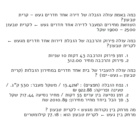
כמה באמת עולה הובלה של דירה אחד חדרים געש – קרית
טבעון?
השוואת מחירים המעבר לדירה אחד חדרים געש ← לקרית טבעון
2500 – 1900 שקל
כמה עולה פירוק והרכבה של הובלת דירות אחד חדרים מגעש ←
לקרית טבעון?
זמן פירוק והרכבה 43 דקות 10 שניות
פירוק והרכבה מחיר 312.00
כמה עולה להעביר של בית אחד חדרים במחירון הובלות (קרית
טבעון‎←‏געש-יפו) ?
נפח הובלה (חפצים) : 13.42м³ / משקל מעבר: 530 ק”ג. /
טעינה ופריקה: 922.88 ₪
זמן נסיעה בין ערים 55 דקות / מחיר נסיעה 717.44 שקל
סך הכל ביחד מחיר מחירון: 2010.89 שח
מה מרחק בין נקודות מגעש > לקרית טבעון ?
מרחק בין געש ← לקרית טבעון הוא : 77.18 קילומטרים