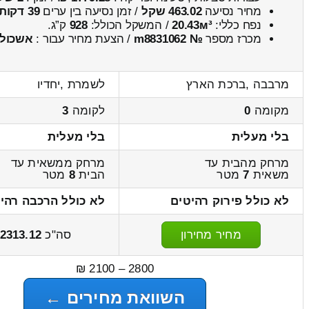
מחיר נסיעה
463.02 שקל
/ זמן נסיעה בין ערים
39 דקות
נפח כללי:
20.43м³
/ המשקל הכולל:
928
ק”ג.
מכרז מספר
№ m8831062
/ הצעת מחיר עבור :
אשכול
מרבבה ,ברכת הארץ
לשמרת ,יחדיו
מקומה
0
לקומה
3
בלי מעלית
בלי מעלית
מרחק מהבית עד
מרחק ממשאית עד
משאית
7
מטר
הבית
8
מטר
לא כולל פירוק רהיטים
לא כולל הרכבה רהי
מחיר מחירון
סה"כ
2313.12
2800 – 2100 ₪
השוואת מחירים ←