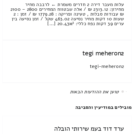
עלות מעבר דירה 2 חדרים משמרת ← לרבבה מחיר
מחירון: 2313.12 ₪ / אלה שבטווח המחירים 2800 – 2100
₪ עבודות סבלות , טעינה ופריקה : 1779.28 ₪ / זמן : 2
שעות 10 דקות מחיר נסיעה 463.02 שקל / זמן נסיעה בין
ערים 39 דקות נפח כללי: 20.43м³ [...]
tegi meheron2
tegi-meheron2
All items displayed.
מובילים במודיעין והסביבה
ערד דוד בעמ שירותי הובלה