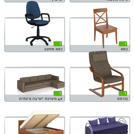
1
1
כסא
כסא מחשב
1
1
כורסת
4x מערכת ישיבה פינתית