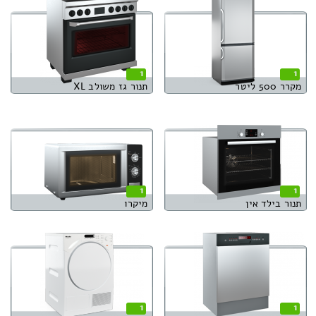
1
1
מקרר 500 ליטר
תנור גז משולב XL
1
1
תנור בילד אין
מיקרו
1
1