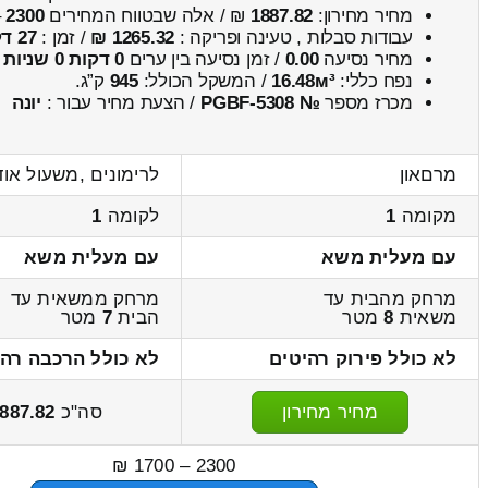
מחיר מחירון:
1887.82
₪ / אלה שבטווח המחירים
2300
–
עבודות סבלות , טעינה ופריקה :
1265.32 ₪
/ זמן :
27 דקות 25 שניות
מחיר נסיעה
0.00
/ זמן נסיעה בין ערים
0 דקות 0 שניות
נפח כללי:
16.48м³
/ המשקל הכולל:
945
ק”ג.
מכרז מספר
№ PGBF-5308
/ הצעת מחיר עבור :
יונה
מרםאון
לרימונים ,משעול או
מקומה
1
לקומה
1
עם מעלית משא
עם מעלית משא
מרחק מהבית עד
מרחק ממשאית עד
משאית
8
מטר
הבית
7
מטר
לא כולל פירוק רהיטים
לא כולל הרכבה רהי
מחיר מחירון
סה"כ
887.82
2300 – 1700 ₪