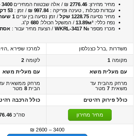
מחיר מחירון:
2776.46
₪ / אלה שבטווח המחירים
3400
–
עבודות סבלות , טעינה ופריקה :
997.84 ₪
/ זמן :
53 דקות 22 שניות
מחיר נסיעה
1228.75 שקל
/ זמן נסיעה בין ערים
1 שעות , 42 דקות
נפח כללי:
13.89м³
/ המשקל הכולל:
680
ק”ג.
מכרז מספר
№ WKRL-3417
/ הצעת מחיר עבור :
אסתר
משדרות ,ברל כצנלסון
למרכז שפירא ,הזי
מקומה
1
לקומה
2
עם מעלית משא
עם מעלית משא
מרחק מהבית עד
מרחק ממשאית עד
משאית
7
מטר
הבית
8
מטר
כולל פירוק רהיטים
כולל הרכבה רהיט
מחיר מחירון
סה"כ
76.46
3400 – 2600 ₪