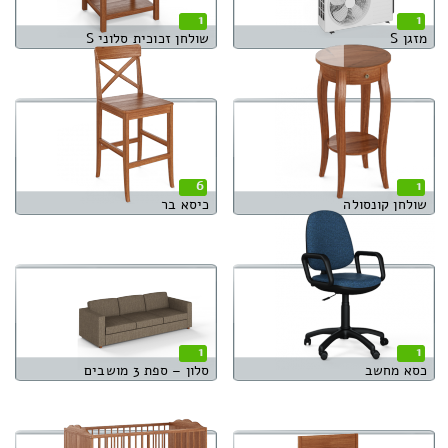
1
1
מזגן S
שולחן זכוכית סלוני S
6
1
שולחן קונסולה
כיסא בר
1
1
כסא מחשב
סלון – ספת 3 מושבים