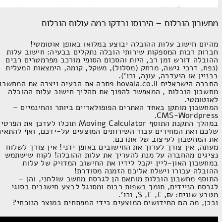
מחשבון הובלות – היכנסו ובדקו כמה עולות הובלות
מהיום חישוב עלות ההובלה יבוצע במלואו באופן אוטומטי!
חברות רבות המספקות שירותי הובלה נתקלים בבעיה: חישוב עלות
ההובלה דורש זמן רב, היות והסכום הסופי מורכב מפרמטרים רבים
(נפח, דרכי גישה, מרחק (מסלול), משקל, קומה, הימצאות המעלית
בבניין או היעדרה, עונָה, וכו').
החברה הישראלית hovala.co.il פתרה את הבעיה ויצרה את המחשבו
מחשבון הובלות , המאפשר להפוך את תהליך חישוב עלות ההובלה
לאוטומטי.
המחשבון מותקן באחד האתרים הפופולאריים ביותר והחינמיים –
CMS-Wordpress.
במהלך התקנת התוסף Moving Calculator תוכלו לעדכן את הפרט
שלכם ואת המחירים עבור השירותים המוצעים על-ידכם, ואף להתאים
את המחשבון לעיצוב של אתרכם.
מעתה, אין צורך לערוך את החישובים באופן ידני! אין צורך לשלוח
נציגים מהחברה על מנת להעריך את עלות ההובלה! לקוח שישתמש
במחשבון האון-ליין יקבל לידיו את החישוב המדויק של עלות
ההובלה עבורו וישלח אליכם הזמנה מסודרת!
התוסף מחשבון הובלות מותאם הן לגרסת מחשב שולחני, והן –
לגרסת הניידים, תומך בשפות רבות ומסוגל לבצע חישובים בסוגי
מטבע שונים: ₪, €, £, $, וכו'.
ובכן, מה הם החידושים המוצעים בידי המפתחים במוצר הנוכחי?