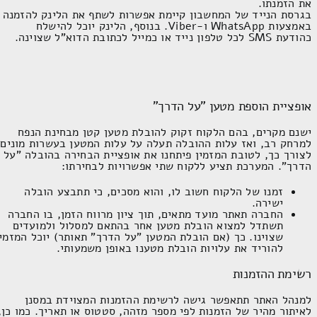
את הזמנתו.
בגרסת הנייד של המחשבון קיימת אפשרות לשתף את הלינק להזמנה
באמצעות
WhatsApp
ו-
Viber
. בנוסף, הלינק יוכל להישלח
כהודעת
SMS
לכל טלפון נייד או כמייל לכתובת הדוא"ל שצוינה.
אופציית הוספת מטען "על הדרך"
ישנם מקרים, בהם הלקוח זקוק להובלת מטען קטן מבחינת הנפח
למרחק רב, ואז עלות ההובלה תעלה על עלות המטען בעשרות מונים.
לצורך כך, לטובת המזמין פיתחנו את אופציית הבחירה בהובלה "על
הדרך". המערכת תציע ללקוח שתי אפשרויות לבחירתו:
זמנו של הלקוח חשוב לו, והוא מסכים, כי תתבצע הובלה
ישירה.
החברה תאתר מועד מתאים, תוך ציון מרווח הזמן, בו החברה
תשתדל למצוא הובלת מטען אחר בהתאם למסלול ולמועדים
שצוינו. כך (אם הובלת המטען "על הדרך" תאותר) יוכל המזמין
להוריד את עלויות הובלת מטענו באופן משמעותי.
רשימת ההזמנות
למנהל האתר תתאפשר גישה לרשימת ההזמנות המצוידת במסנן
לאיתור מהיר של הזמנות לפי מספר מזהה, סטטוס או תאריך. כמו כן,