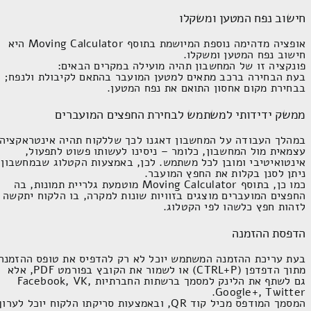
חישוב נפח המטען ומשקלו
אופציה מדהימה נוספת המיושמת בתוסף
Moving Calculator
היא
חישוב נפח המטען ומשקלו.
פונקציה זו של המחשבון תהיה מועילה במקרים הבאים:
בעת הבחירה ברכב מתאים למטען המועבר בהתאם לקיבולת ולנפח;
בבחירת מקום אחסון התואם את נפח המטען.
ממשק ידידותי למשתמש לבחירת החפצים המועברים
במהלך העבודה על המחשבון דאגנו לכך שללקוח תהיה אינטראקציה
עצמאית מול המחשבון, כלומר – ניסינו לעשותו פשוט לתפעול,
אינטואיטיבי ומובן לכל משתמש. לכן, באמצעות הקטלוג שבמחשבון
ניתן לסנן בקלות את החפץ המועבר.
כמו כן, בתוסף
Moving Calculator
מוטמעת גלריית תמונות, בה
החפצים המועברים מוצגים בזוויות שונות למקרה, בו הלקוח יתקשה
לזהות חפץ כלשהו לפי הקטלוג.
הדפסת ההזמנה
בעת עריכת ההזמנה המשתמש יוכל לא רק להדפיס את טופס ההזמנה
מתוך הדפדפן (
CTRL+P
) או לשמור את הקובץ בפורמט
PDF
, אלא
גם לשתף את הלינק למסמך ברשתות החברתיות
Facebook, VK,
.
Google+, Twitter
המסמך המודפס מכיל קוד
QR
, ובאמצעות סריקתו הלקוח יוכל לערוך