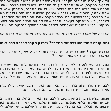
אז איך אנחנו מובילים מקרר? יש לאנשים נטייה לחשוב שאפשר להת
לנו את המקרר, ושאין הבדל בין כל החברות. כמובן שזו סברה שאינה
הרבה מאוד פרמטרים כמו הכלים שיש לו את החברה, הניסיון שיש לה
שלה אלינו, המחיר שהיא גובה (שכמובן משתנה בטווחים גדולים מאו
של החברה (כדי שישאר לנו בכלל מקרר אחרי ההובלה של המקרר) וע
למקרר, חשוב שניקח לעצמנו חברה שיש לה את הרכב המתאים להעבר
במקומו בלי טלטולים שעלולים להפיל אותו במהלך הנסיעה מה שיגרו
העברה של מקרר כולל סבלות ועטיפה עם ציוד מיוחד תלוי בנפח המ
ומה קורה אחרי ההובלה של המקרר? ניתוק מקרר לפני מעבר ואחר
הובלת מקרר? מסתבר שזה היה קלי קלות. אבל עכשיו, אחרי שההוב
המקרר והכל יחזור למקומו בשלום?
התשובה היא לא, זה לא פשוט כל כך. רבים גם שואלים האם יש צורך
והתשובה חיובית. מאוד מאוד חשוב לנתק את המקרר לפני המעבר, ב
כמה שעות לפני ההובלה לנתק את המקרר כדי שהשמן שבו יחזור אל 
שהגענו אל נקודת היעד, נמתין מספר שעות כשהמקרר מחוץ לחשמל ל
לכם יש מטרה אחת ברורה: להעביר את המקרר מבלי שייגרם לו כל נ
מאוד לבחור חברה שיודעת, ומנוסה בהעברת מקררים.
אנחנו בדיוק חברה כזאת. נעביר לכם את המקרר בזול, במהירות, וב
קבועה ופיקוח בלתי מתפשר של הצוות שלנו ומילוי אחר התקנים המחמ
יוצאת מן הכלל, וכמובן כדי לשמור על המקרר שלכם בריא ושלם, לל