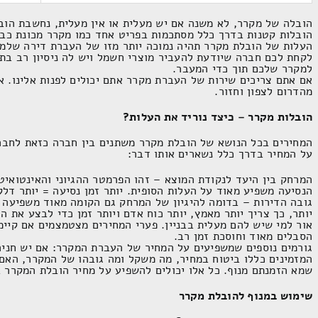
הובלה של מקרר, לא משנה אם יש מעלית או אין מעלית, נחשבת הוב
הובלות קטנות בדרך כלל מסתכמות בפריט אחד כמו מקרר מכונת כבי
העלות של הובלת מקרר תהיה נמוכה יותר מזו של העברת דירה שלמה
לקחת לכם חברה שיודעת להעביר מוצרי חשמל ויש לה ניסיון רב בתח
למקרר שלכם תוך כדי המעבר.
אם אתם צריכים שירות של העברת מקרר אתם יכולים לפנות אלינו. אנ
מהדרום לצפון וחזור.
הובלות מקרר – כיצד נוריד את העלות?
המחירים בכל הנושא של הובלת מקרר משתנים בין חברה כזאת לחבר
על המחיר בדרך כלל נשארים אותו דבר:
המרחק בין היעד לנקודת המוצא – זהו הפרמטר ההגיוני והאינטואיטי
הנסיעה משפיע מאוד על העלות הסופית. יותר זמן נסיעה = יותר דלק
גובה הדירות – בדומה להיגיון של המרחק גם הקומה מאוד משפיעה 
יותר, כך צריך יותר מאמץ, יותר כוח אדם ויותר זמן כדי לבצע את 
אור למי שיש להם מעלית בבניין. פערי המחירים מצטמצמים אם קיימ
הסבלים מאוד וחוסכת זמן רב.
גורמים נוספים שמשפיעים על המחיר של העברת המקרר: אם יש חניה
המזמינים כללו ביטוח במחיר, מה משקל ומה גובהו של המקרר, האם 
שמא הזמנתם מנוף. כל אלו יכולים להשפיע על מחיר הובלת המקרר 
שימוש במנוף להובלת מקרר