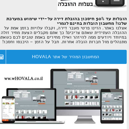
הובלות עד 50% חיסכון בהובלת דירה על-ידי שימוש במערכת
שלנו! מחשבון הובלות בחינם לגמרי
אצלנו באתר. הזינו פרטי מעבר דירה, וקבלו עלויות בזמן אמת על
ההובלה העתידית שאתם צריכים! כך אתם מקבלים הצעת מחיר זולה
במיוחד ויודעים ממה להיזהר ואילו מחירים באמת טובים לכם כשאתם
מתנהלים מול חברות הובלה אחרות. חבל על הזמן – היכנסו וחסכו!
המחשבון המהיר של אתר HOVALA