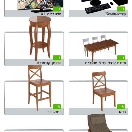
1
1
Компьютер
טלוויזיה XL
1
1
פינות אוכל עד 8 סועדים
שולחן קונסולה
3
6
כסא
כיסא בר