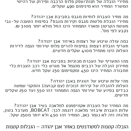
מחירי הובלה של חנות/עסק פלוס הרכבה ופירוק של רהיטי
המשרד המחיר הוא מינימום 490 שקלים.
מה מחיר העברת לוחיות מגבס בסביבת אבן יהודה?
מחירי הובלת פלטות מגבס וקירות מגבס? בסיפוח הטענה על-גבי
משטח הקרטון ומארז התמחור הינו החל מולא יותר מ310 ₪.
נקבע לפי מס'.
כמה עולה שינוע של רצפות באיזור אבן יהודה?
תעריף הובלת רצפות בסיפוח להרים פלוס שירותי הנפה לדירות
העלות הינו מתחיל מ410 שקלים חדשים.
מהו התעריף של העברת מכוניות בסביבת אבן יהודה?
מחירון הובלה של רכבים מהנמל אל מגרש כלי רכב העברת כלי
תחבורה המחיר הינו 450 ומקסימום 230 שקל חדש.
מהי עלות שינוע של זגוגית באבן יהודה?
העלות להובלה של קירות זכוכית (עם קבועה) והתקני שמשה
כבדים בסיוע של שירותי הנפה התמחור זהו 550 ועד 250 שקלים
חדשים.
מה המחיר של העברת אקוויפמנט למלאכה בעיר אבן יהודה?
עלות העברת איבזור מלאכה דוגמה לכך: BOBCAT, מערבל בטון,
מלגזה וזה לא נגמר כאן, המחיר זהו 450 ולא יותר מ250 שקל.
הובלה קטנות לסטודנטים באזור אבן יהודה – הובלות קטנות