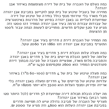
כמה נשלם על העברה של בית של דירה מצומצמת באיזור אבן
יהודה?
מחירה של בשביל שינוע של בית קטן לוקיישן בסביבת אבן יהודה
מבלי מארז בלי שירותי מנוף כולל בחירה של שינוע של דירה
שמיועדת לעליית גג באבן יהודה בסיוע של מדרגות באינטגרציה
של עבודות עבודת הרמה בעיר אבן יהודה המחיר זהו 1200 וזה
מגיע עד 520 שקלים חדשים. מחוייבים לעשות הנחה עבור 100%
מן ההצעות
מה המחיר של העברת דירת 2 חדרים בעיר אבן יהודה?
התעריף בסביבת אבן יהודה זהו 1860 ועד 2060 שקל.
כמה תעלה עלות הובלת דירת 3 חדרים בעיר אבן יהודה?
עלותה של למען הובלת פריטים בית של 3 חדרים באבן יהודה
והסביבה פלוס מארז, אופציית העברה של סביבה מבתוך דירת
סטודנטים המחיר הוא 2600 ומקסימום 1450 ש"ח.
כמה תעלה שינוע של בית של 4 חדרים (60-100 מ"ר) באיזור
אבן יהודה?
עלויות שינוע של פריטים של 4 חדרים ומעלה באבן יהודה בלי
אריזה ופירוק ומנוף העלות הוא 3500 ולא יותר מ1820 ש"ח.
מה יעלה הובלת תכולת דירה שמיועדת ל5 חדרים (לכל היותר 120
מטר רבוע) באיזור אבן יהודה?
תעריף של העברה של סביבה גדולה שיש לה חמישה חדרים
בסביבת אבן יהודה העלות הוא 4600 וזה מגיע עד 2000 ₪.