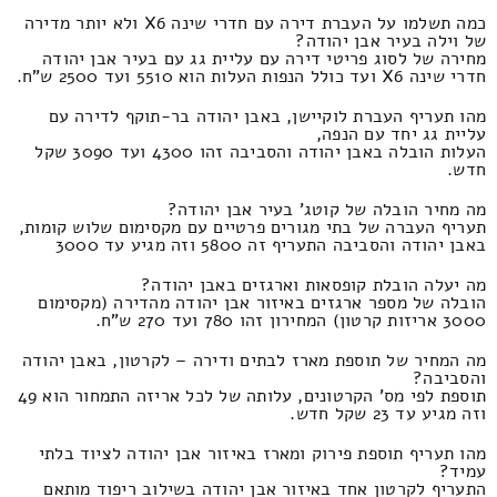
כמה תשלמו על העברת דירה עם חדרי שינה X6 ולא יותר מדירה
של וילה בעיר אבן יהודה?
מחירה של לסוג פריטי דירה עם עליית גג עם בעיר אבן יהודה
חדרי שינה X6 ועד כולל הנפות העלות הוא 5510 ועד 2500 ש"ח.
מהו תעריף העברת לוקיישן, באבן יהודה בר-תוקף לדירה עם
עליית גג יחד עם הנפה,
העלות הובלה באבן יהודה והסביבה זהו 4300 ועד 3090 שקל
חדש.
מה מחיר הובלה של קוטג' בעיר אבן יהודה?
תעריף העברה של בתי מגורים פרטיים עם מקסימום שלוש קומות,
באבן יהודה והסביבה התעריף זה 5800 וזה מגיע עד 3000
מה יעלה הובלת קופסאות וארגזים באבן יהודה?
הובלה של מספר ארגזים באיזור אבן יהודה מהדירה (מקסימום
3000 אריזות קרטון) המחירון זהו 780 ועד 270 ש"ח.
מה המחיר של תוספת מארז לבתים ודירה – לקרטון, באבן יהודה
והסביבה?
תוספת לפי מס' הקרטונים, עלותה של לכל אריזה התמחור הוא 49
וזה מגיע עד 23 שקל חדש.
מהו תעריף תוספת פירוק ומארז באיזור אבן יהודה לציוד בלתי
עמיד?
התעריף לקרטון אחד באיזור אבן יהודה בשילוב ריפוד מותאם