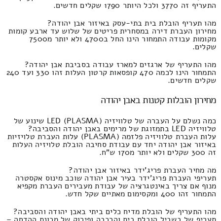
התעריף זה 3770 ולכל היותר 1790 שקלים חדשים.
מהו תעריף הובלת בית בתי-עסק באיזור אבן יהודה?
מחירון העברת דירה במסחרית פריטים של שלוש עד ארבע קומות
מקומות עבודה התמחור הינו החל ב4700 ולא יותר מ7500
שקלים.
מהו התעריף של ארגזים למארז עבודה בסביבת אבן יהודה?
התמחור הינו לכמה 470 קופסאות קרטון העלות זהו 330 ועד 240
שקלים חדשים.
מחירון הובלות קטנות באבן יהודה
כמה נשלם על העברה של טלוויזיה LED (PLASMA) שינוע של
טלוויזיה LED בתמזוגת של מרימים באבן יהודה והסביבה?
עלות העברת טלוויזיה פלזמה (PLASMA) עלות העברת טלויזיות
באיזור אבן יהודה יחד עם עבודת סחיבה הובלת טלויזיה העלות
זה 300 שקלים ולא יותר מ170 ש"ח.
מה מחיר העברת פריג'ידר באיזור אבן יהודה?
תעריפי העברת פריג'ידר בעיר אבן יהודה שוכב מינוס אקסטרה
מנוף אם צריך באינטגרציה של עבודת מעבירים העברת מקפיא
התמחור זהו 400 ומקסימום מאתיים שקל חדש.
מהו התעריף של הובלת מדיח כלים ביתי באבן יהודה והסביבה?
תעריף של בשביל הובלת בית והרכבה ופירוק של מכונת ההדחה –