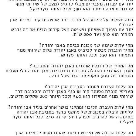
יחד עם עבודת מעבירים מבלי להגיע למצב של שירותי מנוף
עבודת סחיבה המחיר הוא 390 ולכל היותר 170 שקל.
כמה תשלמו על שינוע של מרבד רחב או שטיח קיר באיזור אבן
יהודה?
יחד עם היפוך השטיחון ופשיטה מעל קירות הבית אם זה נדרש
המחיר הוא 310 ועד 200 ש"ח.
מהי עלות שינוע של מכונת כביסה באבן יהודה?
מחיר העברת מכשיר לכיבוס באבן יהודה פלוס שירותי מנוף
התמחור הוא 330 ולכל היותר 170 ₪.
מה המחיר של הובלת ארגזים באבן יהודה והסביבה?
מערך הארגזים והובלה גם בבתים בסביבת אבן יהודה בלי מעלית
התמחור זה 300 ומקסימום 170 שקל חדש.
מה עלות העברת פסנתר בסביבת אבן יהודה?
תעריפי הובלת פסנתר קיר או כנף באבן יהודה והסביבה דרך
שירותי מנוף המחירון הוא 540 ולכל היותר 260 שקלים חדשים.
מהי עלות העברת הליכון ומתקני כושר אחרים בעיר אבן יהודה?
עלויות הובלה במכונית של מתקני כושר בסביבת אבן יהודה
בסינתזה של להרכיב ולפרק התעריף זה 410 ולכל היותר 170
שקלים.
מה עלות הובלה של מייבש כביסה שאינו מסחרי באיזור אבן