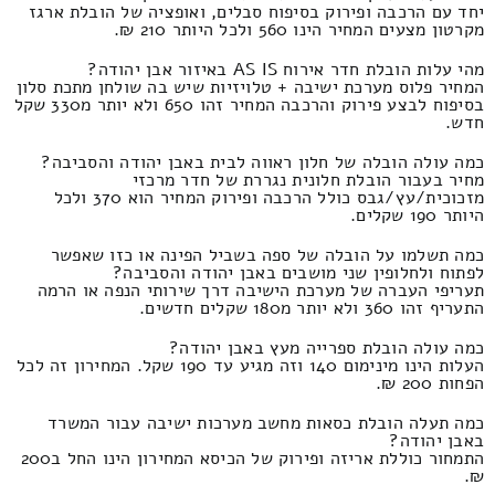
יחד עם הרכבה ופירוק בסיפוח סבלים, ואופציה של הובלת ארגז
מקרטון מצעים המחיר הינו 560 ולכל היותר 210 ₪.
מהי עלות הובלת חדר אירוח AS IS באיזור אבן יהודה?
המחיר פלוס מערכת ישיבה + טלויזיות שיש בה שולחן מתכת סלון
בסיפוח לבצע פירוק והרכבה המחיר זהו 650 ולא יותר מ330 שקל
חדש.
כמה עולה הובלה של חלון ראווה לבית באבן יהודה והסביבה?
מחיר בעבור הובלת חלונית נגררת של חדר מרכזי
מזכוכית/עץ/גבס כולל הרכבה ופירוק המחיר הוא 370 ולכל
היותר 190 שקלים.
כמה תשלמו על הובלה של ספה בשביל הפינה או כזו שאפשר
לפתוח ולחלופין שני מושבים באבן יהודה והסביבה?
תעריפי העברה של מערכת הישיבה דרך שירותי הנפה או הרמה
התעריף זהו 360 ולא יותר מ180 שקלים חדשים.
כמה עולה הובלת ספרייה מעץ באבן יהודה?
העלות הינו מינימום 140 וזה מגיע עד 190 שקל. המחירון זה לכל
הפחות 200 ₪.
כמה תעלה הובלת כסאות מחשב מערכות ישיבה עבור המשרד
באבן יהודה?
התמחור כוללת אריזה ופירוק של הכיסא המחירון הינו החל ב200
₪.