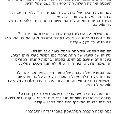
העמסה ואריזה העלות הינו 590 ועד 240 שקל חדש.
כמה עולה הובלה של ברזל בעיר אבן יהודה? עלויות העברת
מתכת ופרופילים של חמרן לכל עיר
בזיווג הנפות וסחיבה ע"ג המרצפות התמחור זהו 560 וזה מגיע
עד 260 ₪.
כמה תשלמו על הובלת בקתת אירוח בסביבת אבן יהודה?
מחיר העברת צימר עשוי עץ בעזרת השכרת מנוף המחיר הוא 760
וזה מגיע עד 370 שקלים.
מה מחיר שינוע של חיות מחמד בעיר אבן יהודה?
עלויות של שינוע של חיות מחמד כמו למשל בעלי חיים לבית,
בעלי חיים שאינם מבויתים, בהמות, בהמות קטנות, חמורים
והרשימה ארוכה, המחיר זה 810 ולא יותר מ450 שקלים.
מהו התעריף של העברה של מוצרי מזון בעיר אבן יהודה?
מחירים של הובלת מאכל בהוספת העמסה על גבי מרצפות
ומשטחים ואריזה ופירוק מהאיזור העלות הינו 620 וזה מגיע עד
260 שקל חדש.
כמה תעלה הובלה של אביזרי רפואה באיזור אבן יהודה?
עלותה של הובלת מחפיות תוך כדי צינון לבתי שיקום ובתי רפואה
בבעלות פרטית התעריף הינו החל ב410 שקלים.
כמה עולה העברת חנות/עסק באבן יהודה והסביבה?