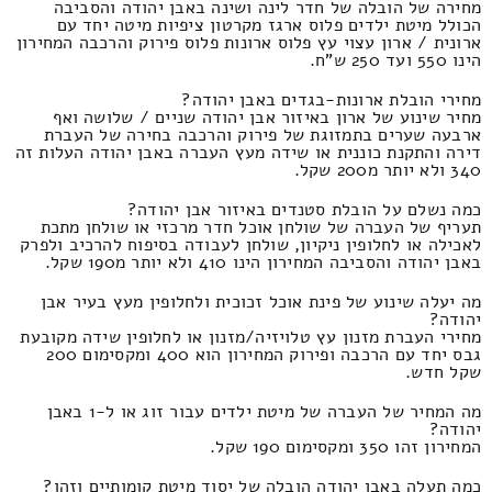
מחירה של הובלה של חדר לינה ושינה באבן יהודה והסביבה
הכולל מיטת ילדים פלוס ארגז מקרטון ציפיות מיטה יחד עם
ארונית / ארון עצוי עץ פלוס ארונות פלוס פירוק והרכבה המחירון
הינו 550 ועד 250 ש"ח.
מחירי הובלת ארונות-בגדים באבן יהודה?
מחיר שינוע של ארון באיזור אבן יהודה שניים / שלושה ואף
ארבעה שערים בתמזוגת של פירוק והרכבה בחירה של העברת
דירה והתקנת כוננית או שידה מעץ העברה באבן יהודה העלות זה
340 ולא יותר מ200 שקל.
כמה נשלם על הובלת סטנדים באיזור אבן יהודה?
תעריף של העברה של שולחן אוכל חדר מרכזי או שולחן מתכת
לאכילה או לחלופין ניקיון, שולחן לעבודה בסיפוח להרכיב ולפרק
באבן יהודה והסביבה המחירון הינו 410 ולא יותר מ190 שקל.
מה יעלה שינוע של פינת אוכל זכוכית ולחלופין מעץ בעיר אבן
יהודה?
מחירי העברת מזנון עץ טלויזיה/מזנון או לחלופין שידה מקובעת
גבס יחד עם הרכבה ופירוק המחירון הוא 400 ומקסימום 200
שקל חדש.
מה המחיר של העברה של מיטת ילדים עבור זוג או ל-1 באבן
יהודה?
המחירון זהו 350 ומקסימום 190 שקל.
כמה תעלה באבן יהודה הובלה של יסוד מיטת קומותיים וזהו?