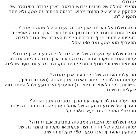
יהודה?
מחירי הובלה של מכונת ייבוש כביסה באבן יהודה בסינתזה של
להתקין שינוע של מכונת ייבוש כביסה המחיר זה 400 ולא יותר
מ190 ש"ח.
כמה נשלם על באיזור אבן יהודה העברה של טוסטר אובן?
מחיר העברת תנור לבנים בתוך הבית בעיר אבן יהודה אופציית
בסיפוח שירותי מנוף והרכבת כיריים העברה של תנור לדירה
התעריף הוא 400 ועד 180 שקל.
כמה תשלמו על העברה של פריג'ידר לדירה בעיר אבן יהודה?
עלות העברת מקרר עבור הדירה בעיר אבן יהודה בזיווג עבודת
מרימים ושירותי מנוף התעריף הינו 410 וזה מגיע עד 190 שקלים.
מה עלות העברה של כלי בעיר אבן יהודה?
עלויות הובלת כלי מיתר באיזור אבן יהודה (מערכת תיפוף,
גיטרות, כלי קלאסי וכיוצא בו) התעריף הינו 530 ולכל היותר 210
שקלים חדשים.
מה יעלה הובלת בקתה עם סוכך בסביבת אבן יהודה?
תעריף של שינוע והתקנה של אוהל באבן יהודה והסביבה פלוס
סככים? המחיר הינו 180-250 שקל.
כמה תשלמו על העברת אמבטיה בסביבת אבן יהודה?
עלות הובלה של חדר רחצה ענקית או מקלחון בתמזוגת של
להתקין התעריף הינו 180-440 שקלים חדשים.