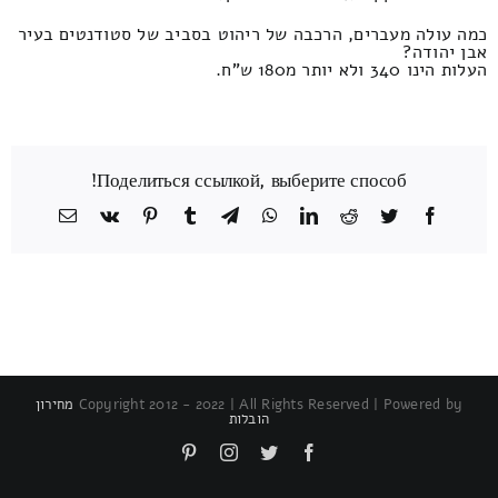
כמה עולה מעברים, הרכבה של ריהוט בסביב של סטודנטים בעיר
אבן יהודה?
העלות הינו 340 ולא יותר מ180 ש"ח.
Поделиться ссылкой, выберите способ!
Facebook
Twitter
Reddit
LinkedIn
WhatsApp
Telegram
Tumblr
Pinterest
Vk
כתובת
דואר
אלקטרוני
Copyright 2012 - 2022 | All Rights Reserved | Powered by
מחירון
הובלות
Pinterest
Instagram
Twitter
Facebook