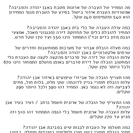
מה המחיר של העברה של ארונות מטבח באבן יהודה והסביבה?
אפשרויות העברת איזור בישול בסיוע של השכרת מנוף המחירון
הוא 540 ומקסימום 240 שקל.
כמה עולה העברה של כלי בית באבן יהודה והסביבה?
המחיר להובלת כלים של תחזוקת דירה (מנגנוני מאכל, אמצעי
הכנת מזון כדים וכד') התמחור הינו 350 ועד 170 שקל חדש.
כמה תעלה הובלת אבזור של מערכות ממוחשבות וחדרים של
שרתים אלקטרוניים באבן יהודה והסביבה?
עלות הובלה של דירה של סרברים מהקצה לקצה עם העברת כלי
המחשוב הובלה של דירת סרברים באופן מושלם התמחור הינו 670
ולכל היותר 270 שקל.
מהו תעריף הובלה של אביזרי שיפוצים באיזור אבן יהודה?
עלות הובלת חומרי בניין לדוגמה: שקי מלט, בלות חול, פחים
לצביעה וזה לא נגמר כאן. המחיר זהו 390 ולכל היותר 290
שקלים.
מהו התעריף של הובלה של ארונית חשמל נרחב / זעיר בעיר אבן
יהודה?
עלות העברה של ארונית חשמל בלי הנפה התמחור זהו 510 וזה
מגיע עד 270 שקלים.
כמה תשלמו על העברת לבנות טיט בסביבת אבן יהודה?
מחיר הובלת חומרי בטון מוכן ולחלופין בטונדות מוחלק, בזיווג