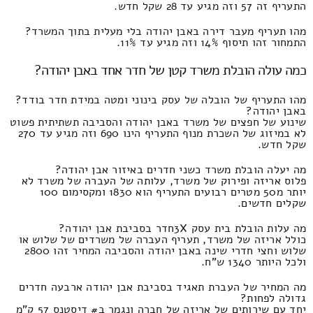
התעריף זה 57 וזה מגיע עד 28 שקל חדש.
מהו תעריף מעבר דירה באבן יהודה בלי מעלית בתוך המשרד?
התמחור זהו תיסוף 14% וזה מגיע עד 11%.
כמה עולה הובלת משרד קטן של חדר אחד באבן יהודה?
מהו התעריף של הובלה של עסק בינוני ומטה במידת חדר בודד?
באבן יהודה?
שינוע של חפצים של משרד באבן יהודה והסביבה תשתיתית פשוט
לא במיזוג של השכרת מנוף התעריף הינו 690 וזה מגיע עד 270
שקל חדש.
מה יעלה הובלת משרד כשני חדרים באיזור אבן יהודה?
פלוס אריזה ופירוק של משרד, עלותה של העברה של משרד לא
יותר מ50 מטרים רבועים התעריף הוא 1830 ומקסימום 100
שקלים חדשים.
מה עלות הובלת בית עסק 3Xחדר בסביבת אבן יהודה?
כולל אריזה של משרד, תעריף העברה של משרדים של שלוש או
שלוש וחצי חדרי שינה באבן יהודה והסביבה המחיר זהו 2800
ולכל היותר 1340 ש"ח.
מה המחיר של העברת תאגיד בסביבת אבן יהודה ארבעה חדרים
גדולה לפחות?
יחד עם שירותים של אריזה של חברה ונגמר ב# דיסטנס 57 ק"מ