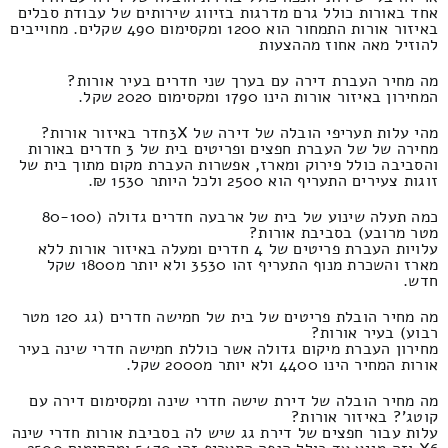
אחד באורות כולל גרם מדרגות בזיווג שירותים של עבודת סבלים
באיזור אורות התמחור הוא 1200 ומקסימום 490 שקלים. מחוייבים
להוזיל מאה אחוז מההצעות
מה מחיר העברת דירה עם בערך שני חדרים בעיר אורות?
המחירון באיזור אורות הינו 1790 ומקסימום 2020 שקל.
מהי עלות תעריפי הובלה של דירה של 3Xחדר באיזור אורות?
מחירה של של העברת חפצים ופריטים בית של 3 חדרים באורות
והסביבה כולל פירוק ומארז, אפשרות העברת מקום מתוך בית של
זוגות צעירים התעריף הוא 2500 ולכל היותר 1530 ₪.
כמה תעלה שינוע של בית של ארבעה חדרים גדולה (80-100
מטר מרובע) בסביבת אורות?
עלויות העברת פריטים של 4 חדרים ומעלה באיזור אורות ללא
מארז והשכרת מנוף התעריף זהו 3530 ולא יותר מ1800 שקל
חדש.
מה מחיר הובלת פריטים של בית של חמישה חדרים (גג 120 מטר
רבוע) בעיר אורות?
מחירון העברת מיקום גדולה אשר כוללת חמישה חדרי שינה בעיר
אורות המחיר הינו 4400 ולא יותר מ2000 שקל.
מה מחיר הובלה של דירת שישה חדרי שינה ומקסימום דירה עם
קוטג'? באיזור אורות?
עלות עבור חפצים של דירת גג שיש לה בסביבת אורות חדרי שינה