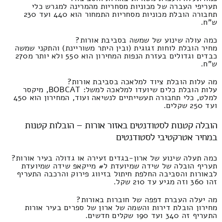
תעריפי העברה של מכוניות מסחריות מהמרינה למגרש כלי
תחבורה הובלת מכוניות מסחריות התמחור הוא 440 ועד 230
ש"ח.
כמה עולה שינוע של שמשה בסביבת אורות?
מחיר הובלת לוחות זגוגית (ובין היתר משוריינת) והתקני שמשה
כבדים וגדולים בעזרת הנפות המחירון הוא 550 ולא יותר מ270
ש"ח.
מה עלות הובלת ציוד למלאכה בסביבת אורות?
עלות הובלת כלים שיועדו למלאכה למשל: BOBCAT, מיקסר
למלט, כלי תחבורה תעשייתיים לנשיאה ועוד, המחירון הוא 450
ועד 250 שקלים.
הובלה קטנות לסטודנטים באזור אורות – הובלות קטנות
במחיר אטרקטיבי לסטודנטים
כמה תעלה שינוע של ארון-בגדים זעירה או גדולה בעיר אורות?
תעריף הובלה של שידה שמיועדת ל# מייקאפ שידה שמיועדת
לבאורות והסביבה החלפת חיתול בזיווג פירוק והרכבה התעריף
זהו 360 וזה מגיע עד 210 שקל.
מה יעלה העברת דפפה של חוברות באורות?
מחירון הובלת דירות והשמה של ארון של ספרים בעיר אורות
התעריף זה 340 ועד 190 שקלים חדשים.