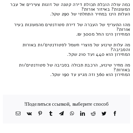
כמה עולה הובלת תכולת דירה קטנה של זוגות צעירים אל עבר
המעונות? באיזור אורות?
העלות הינו במחיר התחלתי של 290 שקל.
מהו התעריף של העברה של דירת סטודנטים מהמעונות בעיר
אורות?
המחירון הינו החל מ300 ₪.
מה עלות שינוע של מוצרי חשמל לסטודנטים/ות באורות
והסביבה?
המחירון הוא 440 ועד 210 שקל.
מה מחיר שינוע, הרכבת תכולה בסביבה של סטודנטים/ות
באורות?
המחירון הוא 360 וזה מגיע עד 190 שקל.
Поделиться ссылкой, выберите способ!
Facebook
Twitter
Reddit
LinkedIn
WhatsApp
Telegram
Tumblr
Pinterest
Vk
כתובת
דואר
אלקטרוני