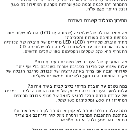
התמחור זהו לכמה וכמה 520 אריזות מקרטון המחירון זה 340
ולכל היותר 240 ש"ח.
מחירון הובלות קטנות באורות
מה מחיר הובלה של טלויזיה (שטוחה או LCD) הובלת טלוויזיות
בסיפוח סחיבה באורות והסביבה?
מחיר הובלת טלוויזיה LED (LCD) מחירים של הובלה של טלויזיה
באיזור אורות יחד עם מלאכת סבלים הובלת טלוויזיה LCD
התעריף הוא 270 שקלים ומקסימום 180 שקלים חדשים.
מהו התעריף של העברה של מצננים בעיר אורות?
עלות שינוע של פריזר בסביבת אורות בשכיבה בלי אף יותר
שירותי הנפה אם צריך באינטגרציה של עבודת סחיבה הובלה של
מקרר התמחור הינו 390 ולא יותר ממאתיים שקלים.
כמה נשלם על הובלת מדיחי כלים לבית בעיר אורות?
עלות למען העברת דירה ופירוק של מכונת הדחת הכלים – במיזוג
של עבודת הרמה מבלי להגיע למצב של מנוף עבודת מרימים
המחירון זה 400 ומקסימום 180 שקל.
כמה עולה הובלת מרבד לא קטן או מרבד לקיר בעיר אורות?
בהוספת התהפכות המרבד והסרה מעל קיר דירתכם אם צריך
המחיר זהו 300 ולכל היותר 180 ₪.