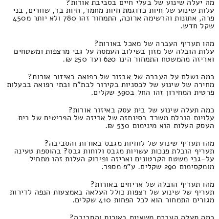
מה יעלה שינוע של בעלי חיים בסביבת אורות?
עלות שינוע של חיות כדוגמת חיות מחמד, חיות בר, שוורים, בני
פרה, אתונות והרשימה ארוכה, התמחור זהו 780 ולא יותר מ450
שקל חדש.
מהו תעריף העברה של מאכל באורות?
עלות הובלה של מזון בשילוב העמסה על גבי מרצפות ומשטחים
ואריזה מהמשטח התמחור הינו 620 ועד 250 ₪.
כמה נשלם על העברה של אבזור של רפואה באיזור אורות?
מחירה של שינוע של לכסניות בקירור לבת"ח ובתי רפואה בבעלות
פרטית המחירון זהו החל ב390 שקלים.
כמה תעלה שינוע של בית עסק באיזור אורות?
עלויות הובלת משרד בסינתזה של אריזה של הפריטים של בית
העסק העלות הוא מינימום 530 ₪.
מהו תעריף שינוע של לוחיות מגבס באורות והסביבה?
תעריף הובלת פנכות עשויות מגבס ולוחות גבס? בהוספת טעינה
על-גבי משטח הקרטונים ואריזה ופירוק העלות זהו מתחיל
מומקסימום 290 שקלים. ע"פ מספר.
מהו תעריף הובלה של אריחים באורות?
תעריף של שינוע של רצפות כולל העלאה באמצעות הנפה לדירות
מגורים התמחור הוא לכל הפחות 410 שקלים.
כמה תעלה העברת משאיות באורות והסביבה?