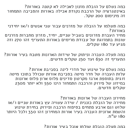
כמה נשלם על הובלת מזנון לאכילה לא קטנה באורות?
באינטגרציה של הרכבת נקודת אכילה באורות והסביבה התמחור
זה מינימום 200 שקל.
כמה תשלמו על הובלה של מזרנים עבור שני אנשים ו/או יחידני
באורות?
מחיר העברת מזרונים בשביל שניים, יחיד, מזרון מחברות מזרנים
שונות בתמזוגת של עבודת מרימים באורות התעריף זהו 270 וזה
מגיע עד 180 שקלים.
כמה תעלה העברה וניתוק של שידות הארונות מטבח בעיר אורות?
התעריף זה 630 ועד 230 שקלים חדשים.
כמה נשלם על שינוע של חדרי לינה בסביבת אורות?
עלות העברה של חדר מיטה בסביבת אורות שכולל בתוכו מיטה
זוגית בתוספת ארגז מקרטון סדינים פלוס ארון פלוס ארונות
במיזוג של פירוק והרכבה התמחור הינו 550 ולא יותר מ230
שקלים חדשים.
מחירון העברה של ארונות באורות?
מחירה של הובלת כוננית / שידה עשויה עץ באורות שניים ו/או
שלוש וגם ארבע פתחים בסיפוח הרכבה ופירוק בחירת שינוע
והשמת ארונית העברה בעיר אורות המחירון זהו 330 ולכל היותר
180 ש"ח.
כמה תעלה הובלת שולחן אוכל בעיר אורות?