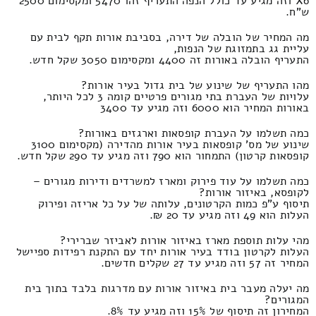
X6 וזה מגיע עד כולל הנפה התעריף זהו 5470 ומקסימום 2500
ש"ח.
מה המחיר של הובלה של דירה, בסביבת אורות תקף לבית עם
עליית גג בתמזוגת של הנפות,
התעריף הובלה באורות זה 4400 ומקסימום 3050 שקל חדש.
מהו התעריף של שינוע של בית גדול בעיר אורות?
עלויות של העברת בתי מגורים פרטיים קומה 3 לכל היותר,
באורות המחיר הוא 6000 וזה מגיע עד 3400
כמה תשלמו על העברת קופסאות וארגזים באורות?
שינוע של מס' קופסאות בעיר אורות מהדירה (מקסימום 3100
קופסאות קרטון) התמחור הוא 790 וזה מגיע עד 290 שקל חדש.
כמה תשלמו על עוד פירוק ומארז למשרדים ודירות מגורים –
לקופסא, באיזור אורות?
תיסוף ע"פ כמות הקרטונים, עלותה של על כל אריזה ופירוק
העלות הוא 49 וזה מגיע עד 20 ₪.
מהי עלות תוספת מארז באיזור אורות לאביזר שברירי?
העלות לקרטון בודד בעיר אורות יחד עם התקנת רפידות ספיישל
המחיר זה 57 וזה מגיע עד 27 שקלים חדשים.
מה יעלה מעבר בית באיזור אורות עם מדרגות בלבד בתוך בית
המגורים?
המחירון זה תיסוף של 15% וזה מגיע עד 8%.