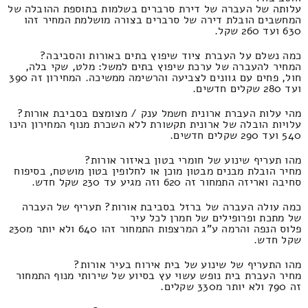
עלותה של העברה של דירת סרברים בשלמות בתוספת ההובלה של
המחשבים הובלת דירה של סרברים בצורה מושלמת המחיר זהו
630 ועד 260 שקל.
כמה נשלם על העברת ציוד שיפוץ בתים באורות והסביבה?
המחיר להעברה של ערכת שיפוץ בתים למשל: מלט, שקי בלה,
חול, פחים עם גוונים לצביעה והרשימה ממשיכה. המחירון זה 390
ועד 280 שקלים חדשים.
מהי עלות העברת ארונית חשמל ענק / מצומצם בסביבת אורות?
עלויות הובלה של ארונית תקשורת ללא השכרת מנוף המחירון הינו
540 ועד 290 שקלים חדשים.
מהו תעריף שינוע של חומרי בטון באיזור אורות?
מחיר הובלת מבנים מבטון מוכן או לחלופין בטון מושטח, בסיפוח
סחיבה ואריזה התמחור זה 620 וזה מגיע עד 230 שקל חדש.
כמה עולה העברה של ברזל בסביבת אורות? תעריף של העברה
של מתכת ופרופילים של חמרן לכל עיר
פלוס הנפה והרמה ע"ג המרצפות התמחור זהו 640 ולא יותר מ230
שקל חדש.
מהו התעריף של שינוע של בית אירוח בעיר אורות?
מחיר העברת בית נופש עשוי עץ בסיוע של שירותי מנוף התמחור
זה 790 ולא יותר מ330 שקלים.