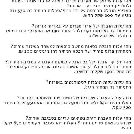
מהי עלות שינוע של מערכת ישיבה לפינה או כזו שניתן לפתוח
ולחלופין מושב זוגי בעיר אורות?
תעריפי הובלת הכורסה על ידי מנוף/סבלות המחיר זה 330 וזה
מגיע עד 200 שקל חדש.
מה עלות הובלה של ארון ספרים עץ באיזור אורות?
התמחור זה מינימום 140 ולכל היותר 190 ₪. התעריף הינו במחיר
התחלתי של 210 ש"ח.
מהי עלות הובלת כסאות מחשב כיסאות למשרד באיזור אורות?
המחירון פלוס פירוק של הכסא המחיר זהו מינימום 200 ₪.
מהו תעריף הובלה של כל הובלה למקום העבודה בסביבת אורות?
מחירי הובלת תכולה עבור המשרד בזיווג אריזה ופירוק המחירון
זה החל ב190 שקלים חדשים.
מה עלות עלות הובלות לסטודנטים באורות?
התמחור זה תמחור רגיל.
כמה עולה העברה של בית של סטודנטים מצומקת באורות?
העלות הינו 640 ולא יותר מ290 ₪. התמחור הוא 950 ולכל היותר
520 שקל.
מהי עלות העברת דירת נשואים טריים בסביבת אורות?
שלוש נשואים טריים ויותר? העלות זהו 1400 ומקסימום 650 שקל
חדש.