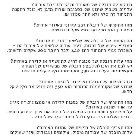
כמה עולה הובלה של מאוורר ומזגן בסביבת אורות?
עלויות בשביל שינוע של בסביבת אורות מזגן לא כולל התקנה
התמחור זה 370 ולא יותר מ170 ₪.
מהו התעריף של הובלת רכב עירוני באיזור אורות?
המחירון הוא 410 ועד 210 שקלים חדשים.
מה המחיר של הובלה של שלטים בסביבת אורות?
תעריפי שינוע של כרזות, בעיר אורות שלטים של אורות הם +
השכרת מנוף התמחור הינו 440 ולכל היותר 200 שקלים חדשים.
מהי עלות הובלה של מכונה לחיט לתעשייה או לדירה באורות?
יש לכם את היכולת לבצע הובלה של מכשירים של תפירה
תעשייתיות העלות זה 390 ומקסימום 270 שקלים חדשים.
כמה תשלמו על הובלת מיכל נוי לדגים באורות?
שינוע של אקווריומים התמחור הוא 550 וזה מגיע עד 270 שקל
חדש.
מהו התעריף של הובלה של כספות לדירה או מקצועית זה מגיע
עד אחד טונות באורות?
עלות שינוע כספת כבדה במיזוג של הנפה אם צריך שינוע כספת
דובית העלות הינו 400 ולכל היותר 170 שקל חדש.
מהו תעריף הובלה של חפצים של אמנות באורות?
עלות הובלה של עבודות פיסול, צילומים ועבודות איור שעולים