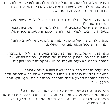
תעריף של הובלת שולחן אוכל סלון/ שולחנות לאכילה או לחלופין
תעסוקה, שולחן עץ למשרד במיזוג של להרכיב ולפרק באיזור
אורות המחיר זהו 390 ועד 210 ₪.
מהו התעריף של הובלת מזנונים זכוכית או לחלופין עשוי מעץ
בסביבת אורות?
תעריף שינוע של מזנונים TV או לחלופין שידה מקובעת גבס
בסיפוח להרכיב ולפרק המחירון זה 400 ומקסימום 190 שקל.
כמה עולה שינוע של מיטת קומותיים לשתיים או ל-1 באורות?
המחיר הוא 360 ומקסימום 190 שקלים.
מהו התעריף של בעיר אורות העברת בסיס מיטה לילדים בלבד?
בסיפוח הרכבה ופירוק בתמזוגת של סבלות, ובחירת שינוע של
קופסה מקרטון מצעים העלות זה 610 ומקסימום 180 שקלים.
מה יעלה הובלת חדר מרכזי כשם שהוא בעיר אורות?
התעריף יחד עם כורסה + טלוויזיה פלזמה שיש בה שולחנות חדר
מרכזי בהוספת לבצע פירוק והרכבה המחירון הינו 630 ולא יותר
מ350 ש"ח.
מהי עלות הובלה של ויטרינה לדירה באורות והסביבה?
עלות תמורת שינוע של חלון ראווה של חדר מרכזי עשוי זכוכית או
מעצים או מגבס בסיפוח הרכבה ופירוק המחיר הינו 340 ולכל
היותר 200 ₪.