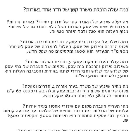
כמה עולה הובלת משרד קטן של חדר אחד באורות?
מה יעלה שינוע של תאגיד קטן של חדרון יחידי? באיזור אורות?
העברת פריטים של עסק באורות רגילה לא בתמזוגת של שירותי
מנוף העלות הוא 720 ולכל היותר 320 ₪.
כמה נשלם על העברת בית עסק 2 חדרים בסביבת אורות?
פלוס הרכבה ופירוק של עסק, העלות להעברה של עסק לא יותר
מ50 מ"ר התעריף הוא 1800 ומקסימום 90 שקל חדש.
כמה עולה העברת מקום עסקי 3 חדרים באיזור אורות?
בשילוב פירוק והרכבת בית עסק, עלויות של העברה של בתי עסק
של שלוש עד שלוש וחצי חדרי שינה באורות והסביבה העלות הוא
3300 ולא יותר מ1320 ש"ח.
מה מחיר שינוע של משרד בעיר אורות 4 חדרים ומעלה?
פלוס שירותים של פירוק והרכבת עסק וכלה ב# דיסטנס 60 ק"מ
התמחור זה 3820 ולא יותר מ1810 שקל חדש.
מהו תעריף העברת מקום עם איזורי אחסון בעיר אורות?
עלויות של הובלות בית ברכב חפצים של שלושה עד ארבעה קומות
בבניין בתי עסקים התמחור הוא מינימום 5000 ומקסימום 8300
₪.
כמה תשלמו על ארגזים לאריזה של עבודה באיזור אורות?