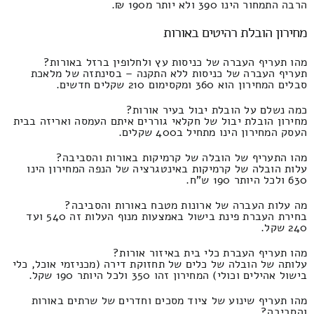
הרבה התמחור הינו 390 ולא יותר מ190 ₪.
מחירון הובלת רהיטים באורות
מהו תעריף העברה של כניסות עץ ולחלופין ברזל באורות?
תעריף העברה של כניסות ללא התקנה – בסינתזה של מלאכת
סבלים המחירון הוא 360 ומקסימום 210 שקלים חדשים.
כמה נשלם על הובלת יבול בעיר אורות?
מחירון הובלת יבול של חקלאי גוררים איתם העמסה ואריזה בבית
העסק המחירון הינו מתחיל ב400 שקלים.
מהו התעריף של הובלה של קרמיקות באורות והסביבה?
עלות הובלה של קרמיקות באינטגרציה של הנפה המחירון הינו
630 ולכל היותר 190 ש"ח.
מה עלות העברה של ארונות מטבח באורות והסביבה?
בחירת העברת פינת בישול באמצעות מנוף העלות זה 540 ועד
240 שקל.
מהו תעריף העברת כלי בית באיזור אורות?
עלותה של הובלה של כלים של תחזוקת דירה (מכניזמי אוכל, כלי
בישול אהילים וכולי) המחירון זהו 350 ולכל היותר 190 שקל.
מהו תעריף שינוע של ציוד מסכים וחדרים של שרתים באורות
והסביבה?