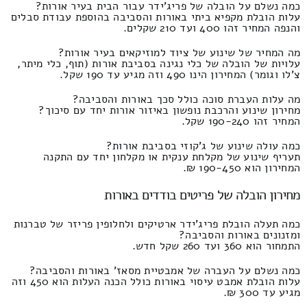
כמה נשלם על הובלה של פריג'ידר עבור הבית בעיר אורות?
עלות הובלת מקפיא ביתי באורות והסביבה בהוספת עבודת סבלים
והנפה המחיר זהו 400 ועד 210 שקלים.
מה המחיר של שינוע של ציוד למוזיקאים בעיר אורות?
עלויות של הובלה של כלי נגינה בסביבת אורות (תוף, כלי מיתר,
צ'לו וגומר) המחירון הינו 490 וזה מגיע עד 190 שקל.
מה עלות העברת סוכה כולל סכך באורות והסביבה?
מחירון שינוע והרכבת נופשון באיזור אורות יחד עם סיכוך?
המחיר זהו 190-240 שקל.
כמה עולה שינוע של ג'קוזי בסביבת אורות?
תעריף שינוע של מקלחת ענקית או מקלחון יחד עם התקנה
המחירון הוא 190-450 ₪.
מחירון הובלה של פריטים בודדים באורות
כמה תעלה הובלת פריג'ידר ארטיקים ולחלופין פריזר של טברנות
ומזנונים באורות והסביבה?
התמחור הוא 360 ועד 260 שקל חדש.
כמה נשלם על העברה של אמבטיית מסאז' באורות והסביבה?
עלות הובלת אמבט עיסוי באורות כולל הכנה העלות הוא 450 וזה
מגיע עד 300 ₪.