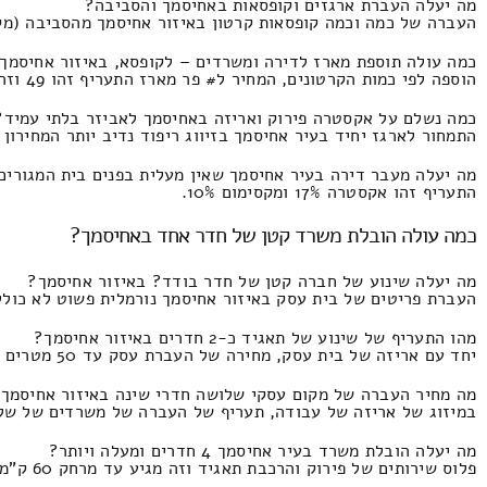
מה יעלה העברת ארגזים וקופסאות באחיסמך והסביבה?
העברה של כמה וכמה קופסאות קרטון באיזור אחיסמך מהסביבה (מקסימום 2700 ארגזים) התמחור הינו 830 ולכל היו
כמה עולה תוספת מארז לדירה ומשרדים – לקופסא, באיזור אחיסמך
הוספה לפי כמות הקרטונים, המחיר ל# פר מארז התעריף זהו 49 וזה מגיע עד 20 שקל.
כמה נשלם על אקסטרה פירוק ואריזה באחיסמך לאביזר בלתי עמיד?
התמחור לארגז יחיד בעיר אחיסמך בזיווג ריפוד נדיב יותר המחירון זה 56 וזה מגיע עד 7
מה יעלה מעבר דירה בעיר אחיסמך שאין מעלית בפנים בית המגורים
התעריף זהו אקסטרה 17% ומקסימום 10%.
כמה עולה הובלת משרד קטן של חדר אחד באחיסמך?
מה יעלה שינוע של חברה קטן של חדר בודד? באיזור אחיסמך?
העברת פריטים של בית עסק באיזור אחיסמך נורמלית פשוט לא כולל שירותי מנוף המחירון 
מהו התעריף של שינוע של תאגיד כ-2 חדרים באיזור אחיסמך?
יחד עם אריזה של בית עסק, מחירה של העברת עסק עד 50 מטרים רבועים המחירון הוא 1860 ולכל היותר 80 שקלים.
מה מחיר העברה של מקום עסקי שלושה חדרי שינה באיזור אחיסמך
במיזוג של אריזה של עבודה, תעריף של העברה של משרדים של שלוש או שלוש 
מה יעלה הובלת משרד בעיר אחיסמך 4 חדרים ומעלה ויותר?
פלוס שירותים של פירוק והרכבת תאגיד וזה מגיע עד מרחק 60 ק"מ התמחור זה 3770 ומקסימום 1840 ש"ח.