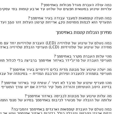
כמה עולה העברת מגדל מכולות באחיסמך?
עלויות שינוע במשאית חפצים של שלוש עד ארבע קומות בתי עסקים התעריף הינו מינימום 00
כמה תעלה קופסאות למעבר עבודה בעיר אחיסמך?
התעריף הוא לכמות מסוימת 470 אריזות קרטון העלות זהו 350 ועד 260 שקל חדש.
מחירון הובלות קטנות באחיסמך
כמה נשלם על שינוע של טלויזיה (LED) העברת טלויזיות יחד עם מעבירים באחיסמך?
מחירה של שינוע של טלוויזיות (LCD) תעריפי הובלת טלויזיה באיזור אחיסמך פלוס מלאכת סבלים העברה של טלוויזיה LCD התעריף הוא 280 שקל ולכל היותר 170 ש"ח.
מהי עלות העברת מקרר באחיסמך?
תעריפי העברה של פריג'ידר באיזור אחיסמך ברביצה בלי לכלול תוספת שירותי מנוף
מה יעלה שינוע של מכונת מדיח כלים דירתיים בעיר אחיסמך?
תעריפי בתמורה להעברה ופירוק והרכבת המדיח – בסינתזה של עבודת מעבירים מ
מהו תעריף שינוע של מרבד לא זעיר / שטיח קיר באיזור אחיסמך?
בזיווג היסב השטיחון והורדה מעל קיר הדירה אם יש צורך התעריף זה 300 ומקסימום 210 ש
מה עלות שינוע של מכונות לכביסה באיזור אחיסמך?
עלותה של הובלה של מכשיר לכיבוס באחיסמך בסיוע של מנוף התמחור זהו 340 ולכל היו
כמה נשלם על העברת קופסאות וארגזים באחיסמך והסביבה?
ייזום ארגזי הקרטון והובלה כולל בדירות באיזור אחיסמך שיש אך ורק מדרגות התעריף הי