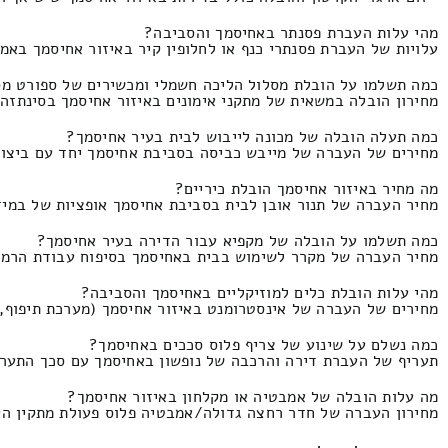
מהי עלות העברת פסנתר באחיסמך והסביבה?
עלויות של העברת פסנתרי כנף או לחלופין קיר באיזור אחיסמך באמצעות שירותי מנוף ה
כמה תשלמו על הובלת מסלול הליכה חשמלי ומכשירים של ספורט מס
מחירון הובלה במשאית של מתקני אימונים באיזור אחיסמך בסינתזה של להרכיב ולפרק
כמה תעלה הובלה של מכונה לייבוש לבית בעיר אחיסמך?
מחירים של העברה של מייבש כביסה בסביבת אחיסמך יחד עם ביצוע התקנות שינוע
מה מחיר באיזור אחיסמך הובלת כיריים?
מחיר העברה של תנור אובן לבית בסביבת אחיסמך אופציות של במיזוג של מנוף והרכב
כמה תשלמו על הובלה של מקפיא עבור הדירה בעיר אחיסמך?
מחיר העברה של מקרר לשימוש בבית באחיסמך בסיפוח עבודת הרמה והנפה המחירון הי
מהי עלות הובלת כלים למוזיקליים באחיסמך והסביבה?
מחירים של העברה של אינסטרומנט באיזור אחיסמך (מערכת תיפוף, כלים עם מיתרי
כמה נשלם על שינוע של צריף פלוס סככים באחיסמך?
תעריף של העברת דירה והרכבה של נופשון באחיסמך עם סכך התעריף זה 180-230 שקלים
מה עלות הובלה של אמבטיה או מקלחון באיזור אחיסמך?
מחירון העברה של חדר רחצה גדולה/אמבטיה פלוס פעולת מתקין העלות זהו 0