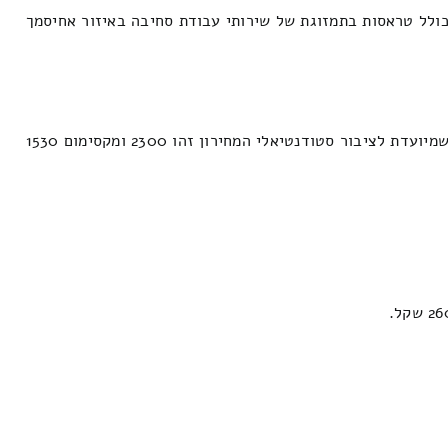
כולל טראסות בתמזוגת של שירותי עבודת סחיבה באיזור אחיסמך
העלות לבשביל הובלה של ריהוט בית של שלושה חדרי שינה בעיר אחיסמך בשילוב פירוק ומארז, אפשרויות הובלה של חדר מפנים דירה שמיועדת לציבור סטודנטיאלי המחירון זהו 2300 ומקסימום 1530