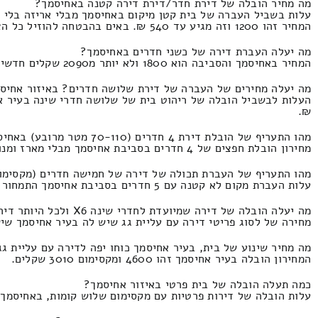
מה מחיר הובלה של דירת חדר/דירת דירה קטנה באחיסמך?
עלות בשביל העברה של בית קטן מיקום באחיסמך מבלי אריזה בלי ה
המחיר זהו 1200 וזה מגיע עד 540 ₪. באים בהבטחה להוזיל כל הצעה
מה יעלה העברת דירה של כשני חדרים באחיסמך?
המחיר באחיסמך והסביבה הוא 1800 ולא יותר מ2090 שקלים חדשים.
מה יעלה מחירים של העברה של דירת שלושה חדרים? באיזור אחיס
₪.
מהו התעריף של הובלת דירת 4 חדרים (70-110 מטר מרובע) באחיסמך והסביבה?
מחירון הובלת חפצים של 4 חדרים בסביבת אחיסמך מבלי מארז ומנוף התמחור הינו 3450 ולא יותר מ1860 שקל.
מהו התעריף של העברת תכולה של דירה של חמישה חדרים (מקסימום 120 מ"ר) בסביבת אחיס
עלות העברת מקום לא קטנה עם 5 חדרים בסביבת אחיסמך התמחור זהו 4400 ועד 2000 שקלים חדשים.
מה יעלה הובלה של דירה שמיועדת לחדרי שינה X6 ולכל היותר דירה שמיועדת לקוטג'? בעיר אחיסמך?
מחירה של לסוג פריטי דירה עם עליית גג שיש לה בעיר אחיסמך שישה חדרי שינה ו
מה מחיר שינוע של בית, בעיר אחיסמך כוחו יפה לדירה עם עליית ג
המחירון הובלה בעיר אחיסמך זהו 4600 ומקסימום 3010 שקלים.
כמה תעלה הובלה של בית פרטי באיזור אחיסמך?
עלות הובלה של דירות פרטיות עם מקסימום שלוש קומות, באחיסמך והסביבה המחיר הו