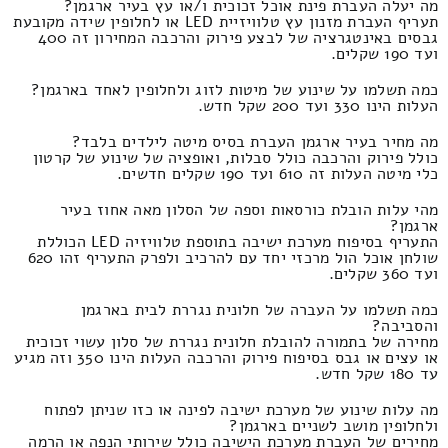
מה יעלה העברת פינת אוכל זכוכית ו/או עץ בעיר ארגמן?
תעריף העברת מזנון עץ טלוויזיית LED או לחלופין שידה מקובעת
גבסים באינטגרציה של לבצע פירוק והרכבה המחירון זה 400
ועד 190 שקלים.
כמה תשלמו על שינוע של מיטות לזוג ולחלופין לאחד בארגמן?
העלות הינו 330 ועד 200 שקל חדש.
מה מחיר בעיר ארגמן העברת בסיס מיטה לילדים בלבד?
כולל פירוק והרכבה כולל סבלות, ואופציה של שינוע של קרטון
כלי מיטה העלות זה 610 ועד 190 שקלים חדשים.
מהי עלות הובלת כורסאות וספה של הסלון מאה אחוז בעיר
ארגמן?
התעריף בסיפוח מערכת ישיבה בתוספת טלוויזיה LED הכוללת
שולחן אוכל הול מרכזי יחד עם להרכיב ולפרק התעריף זהו 620
ועד 360 שקלים.
כמה תשלמו על העברה של חלונית נגררת לבית בארגמן
והסביבה?
מחירה של בתמורה להובלת חלונית נגררת של סלון עשוי זכוכית
או עצים או גבס בסיפוח פירוק והרכבה העלות הינו 350 וזה מגיע
עד 180 שקל חדש.
מה עלות שינוע של מערכת ישיבה לפינה או כזו שניתן לפתוח
ולחלופין מושב לשניים בארגמן?
מחירים של העברת מערכת הישיבה כולל שירותי הנפה או הרמה