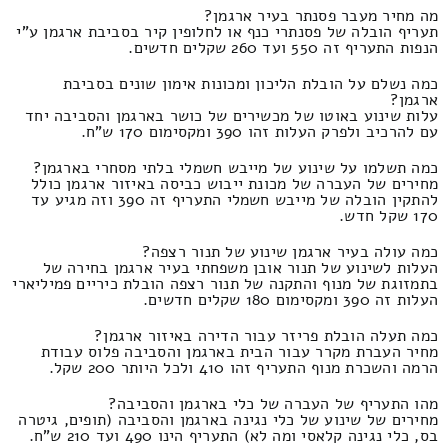
מה מחיר מעבר פסנתר בעיר ארגמן?
תעריף הובלה של פסנתרי כנף או לחלופין קיר בסביבת ארגמן ע"י
הנפות התעריף זה 550 ועד 260 שקלים חדשים.
כמה נשלם על הובלת הליכון ומכונות אימון שונים בסביבת
ארגמן?
עלות שינוע באוטו של מכשירים של כושר בארגמן והסביבה יחד
עם להרכיב ולפרק העלות זהו 390 ומקסימום 170 ש"ח.
כמה תשלמו על שינוע של מייבש חשמלי בלתי מסחרי בארגמן?
מחירים של העברה של מכונת ייבוש כביסה באיזור ארגמן כולל
להתקין הובלה של מייבש חשמלי התעריף זה 390 וזה מגיע עד
170 שקל חדש.
כמה עולה בעיר ארגמן שינוע של תנור רצפה?
העלות לשינוע של תנור אובן משפחתי בעיר ארגמן בחירה של
בתמזוגת של מנוף והתקנה של תנור רצפה הובלת כיריים פמיליארי
העלות זה 390 ומקסימום 180 שקלים חדשים.
כמה תעלה הובלת פריזר עבור הדירה באיזור ארגמן?
מחיר העברת מקרר עבור הבית בארגמן והסביבה פלוס עבודת
הרמה והשכרת מנוף התעריף זהו 410 ולכל היותר 200 שקל.
מהו התעריף של העברה של כלי בארגמן והסביבה?
מחירים של שינוע של כלי נגינה בארגמן והסביבה (תופים, גיטרה
בס, כלי נגינה קלאסי ומה לא) התעריף הינו 490 ועד 210 ש"ח.