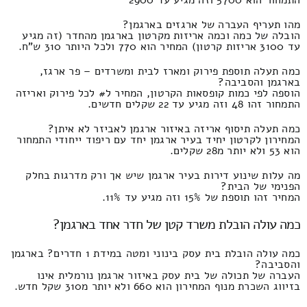
התמחור הוא 5700 וזה מגיע עד 2900
מהו תעריף העברה של ארגזים בארגמן?
הובלה של כמה וכמה אריזות מקרטון בארגמן מהחדר (זה מגיע
עד 3100 אריזות קרטון) המחיר הוא 770 ולכל היותר 310 ש"ח.
כמה תעלה תוספת פירוק ומארז לבית ומשרדים – פר ארגז,
בארגמן והסביבה?
הוספה לפי כמות קופסאות הקרטון, המחיר ל# לכל פירוק ואריזה
התמחור זהו 48 וזה מגיע עד 22 שקלים חדשים.
כמה תעלה תיסוף אריזה באיזור ארגמן לאביזר לא איתן?
המחירון לקרטון יחיד בעיר ארגמן יחד עם ריפוד ייחודי התמחור
הוא 53 ולא יותר מ28 שקלים.
מה עלות שינוע דירות בעיר ארגמן שיש אך ורק מדרגות בחלק
הפנימי של הבית?
המחיר זהו תוספת של 15% וזה מגיע עד 11%.
כמה עולה הובלת משרד קטן של חדר אחד בארגמן?
כמה עולה הובלת בית עסק בינוני ומטה במידת 1 חדרים? בארגמן
והסביבה?
העברה של תכולה של בית עסק באיזור ארגמן נורמלית אינו
בזיווג השכרת מנוף המחירון הוא 660 ולא יותר מ310 שקל חדש.