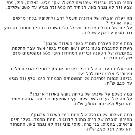
מחיר הובלת אביזרי שיפוצים למשל: שקי מלט, באלות, חול, פחי
צבע וזה לא נגמר כאן. המחיר זה 390 וזה מגיע עד 280 שקלים.
מה יעלה הובלה של ארונית חשמל רחב ולחלופין בלתי מרשים
בעיר ארגמן?
עלויות של הובלת ארונית חשמל בלי השכרת מנוף התמחור זה 510
וזה מגיע עד 270 שקלים.
כמה עולה העברת חומרי בטון באיזור ארגמן?
העלות להעברת בטון נגיש ו/או חומרי בטון אשר עבר החלקה,
בסינתזה של הטענה ופירוק המחירון הינו 580 ומקסימום 230
שקלים חדשים.
מהי עלות העברה של ברזל באיזור ארגמן? מחירי הובלת פלדה
ופרופילי אלומיניום לכל יעד
בזיווג הנפות וסחיבה על המשטחים התמחור הינו 570 וזה מגיע
עד 240 ש"ח.
כמה נשלם על שינוע של בקתת נופש באיזור ארגמן?
עלותה של העברה של צימר עץ באמצעות שירותי הנפה המחיר
זהו 830 ולא יותר מ360 ש"ח.
כמה תשלמו על הובלה של חיות בית באיזור ארגמן?
מחירון הובלה של חיות מחמד לדוגמה: חיות מחמד, בעלי חיים
פראיים, בהמות, בני פרה, סוסי פוני וזה לא נגמר כאן, התמחור
זהו 790 ועד 450 ש"ח.