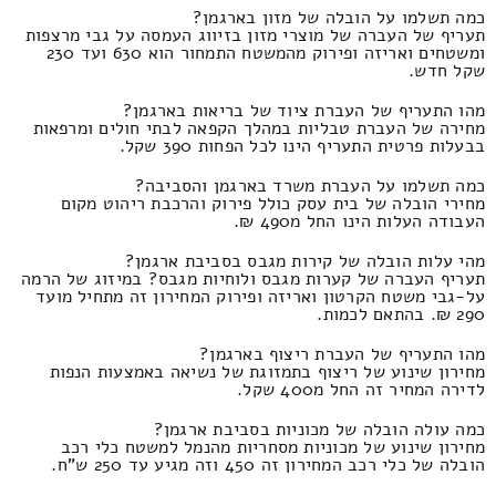
כמה תשלמו על הובלה של מזון בארגמן?
תעריף של העברה של מוצרי מזון בזיווג העמסה על גבי מרצפות
ומשטחים ואריזה ופירוק מהמשטח התמחור הוא 630 ועד 230
שקל חדש.
מהו התעריף של העברת ציוד של בריאות בארגמן?
מחירה של העברת טבליות במהלך הקפאה לבתי חולים ומרפאות
בבעלות פרטית התעריף הינו לכל הפחות 390 שקל.
כמה תשלמו על העברת משרד בארגמן והסביבה?
מחירי הובלה של בית עסק כולל פירוק והרכבת ריהוט מקום
העבודה העלות הינו החל מ490 ₪.
מהי עלות הובלה של קירות מגבס בסביבת ארגמן?
תעריף העברה של קערות מגבס ולוחיות מגבס? במיזוג של הרמה
על-גבי משטח הקרטון ואריזה ופירוק המחירון זה מתחיל מועד
290 ₪. בהתאם לכמות.
מהו התעריף של העברת ריצוף בארגמן?
מחירון שינוע של ריצוף בתמזוגת של נשיאה באמצעות הנפות
לדירה המחיר זה החל מ400 שקל.
כמה עולה הובלה של מכוניות בסביבת ארגמן?
מחירון שינוע של מכוניות מסחריות מהנמל למשטח כלי רכב
הובלה של כלי רכב המחירון זה 450 וזה מגיע עד 250 ש"ח.