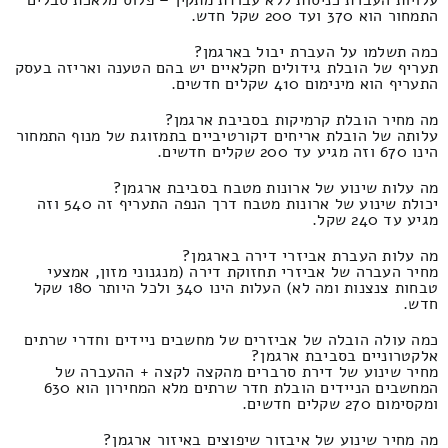
עלויות העברת כניסות ללא עבודת מתקין – פלוס מלאכת סבלים
התמחור הוא 370 ועד 200 שקל חדש.
כמה תשלמו על העברת יבול בארגמן?
תעריף של הובלת גידולים חקלאיים יש בהם הטענה ואריזה בעסק
התעריף הוא מינימום 410 שקלים חדשים.
מה מחיר הובלת קרמיקות בסביבת ארגמן?
עלותה של הובלת אריחים דקורטיביים בתמזוגת של מנוף התמחור
הינו 670 וזה מגיע עד 200 שקלים חדשים.
מה עלות שינוע של ארונות מטבח בסביבת ארגמן?
יכולת שינוע של ארונות מטבח דרך הנפה התעריף זה 540 וזה
מגיע עד 240 שקל.
מה עלות העברת אביזרי דירה בארגמן?
מחיר העברה של אביזרי תחזוקת דירה (מנגנוני מזון, אמצעי
טבחות צנצנות ומה לא) העלות הינו 340 ולכל היותר 180 שקל
חדש.
כמה עולה הובלה של אביזרים של מחשבים ניידים וחדרי שרתים
אלקטרוניים בסביבת ארגמן?
מחיר שינוע של דירת סרברים מהקצה לקצה + ההעברה של
המחשבים הניידים הובלת חדר שרתים מלא המחירון הוא 630
ומקסימום 270 שקלים חדשים.
מה מחיר שינוע של איבזור שיפוצים באיזור ארגמן?