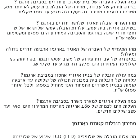
כמה תעלה העברה של בית עסק כ-2 חדרים בסביבת ארגמן?
בזיווג פירוק של עבודה, מחירה של הובלת בית עסק לא יותר מ50
מטרים רבועים המחירון זה 1790 וזה מגיע עד 100 שקלים.
מהו תעריף הובלת תאגיד שלושה חדרים בארגמן?
בשילוב אריזת בית עסק, עלויות הובלת עסקי שלוש או שלוש
וחצי חדרי שינה בארגמן והסביבה המחירון הינו 2700 ומקסימום
1280 ש"ח.
מהו התעריף של העברה של תאגיד בארגמן ארבעה חדרים גדולה
ומעלה?
בסינתזה של עבודות פירוק של מקום עסקי ונגמר ב# ריחוק 55
קילומטר המחירון הינו 3770 וזה מגיע עד 1770 ₪.
כמה עולה הובלה של בניין איזורי אחסון בסביבת ארגמן?
עלויות של הובלות בית במכונית תכולה של שלושה עד ארבעה
קומות בבניין משרדים התמחור הינו מתחיל ב5100 ולכל היותר
8100 ש"ח.
כמה תעלה ארגזים למארז משרד בסביבת ארגמן?
העלות הינו לכמות של 460 אריזות מקרטון המחירון הינו 350 ועד
220 שקלים חדשים.
מחירון הובלות קטנות בארגמן
מה עלות הובלה של טלוויזיה LCD (LED) שינוע של טלויזיות