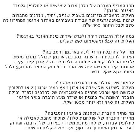
מהו תעריף העברה של מזרן עבור 2 אנשים או לחלופין גלמוד
באיזור ארגמן?
העלות להעברת מזרונים בשביל שניים, יחיד, מזרנים מחברות
שונות באינטגרציה של עבודת מעבירים באיזור ארגמן המחירון זה
270 ולכל היותר 190 ש"ח.
כמה עולה העברת דירה ולפרק שידות פינת האוכל בארגמן?
העלות זה 640 ומקסימום 250 שקלים.
מה יעלה הובלת חדרי לינה בארגמן והסביבה?
המחיר להובלת חדר שינה בסביבת ארגמן שכולל בתוכו מיטת
ילדים הכוללת קופסה ציפות הכוללת שידה / ארון עצוי עץ +
ארונות-קיר באינטגרציה של הרכבה ופירוק המחיר זהו 550 ולכל
היותר 240 שקל חדש.
עלויות של הובלת ארון בסביבת ארגמן?
העלות לשינוע של שידה או ארון מעץ בעיר ארגמן 2 או לחלופין
שלושה ואף ארבע פתחים באינטגרציה של להרכיב ולפרק יכולת
הובלה והשמה של כוננית או שידה מעץ הובלה בעיר ארגמן
העלות זה 330 ולא יותר מ180 שקל.
מה מחיר העברת שולחנות בארגמן והסביבה?
מחירון העברה של שולחנות סלון/ שולחן מתכת לאכילה או
לחלופין עבודה, שולחן מתכת משרדי במיזוג של הרכבה ופירוק
בעיר ארגמן המחירון זהו 390 ועד 210 שקלים חדשים.