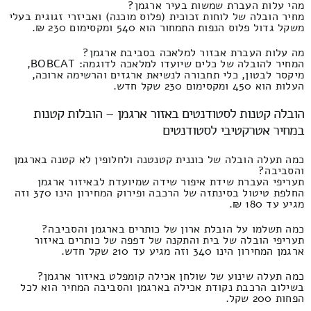
מהי עלות העברת שמשות בעיר ארגמן?
מחיר הובלה של לוחות זכוכית (פלוס מוכנה) ואביזרי זגוגית בעלי
משקל גדול פלוס הנפות התמחור הוא 540 ומקסימום 230 ₪.
מה עלות העברת אבזור למלאכה בסביבת ארגמן?
המחיר להובלה של כלים שיועדו למלאכה לדוגמה: BOBCAT,
מיקסר לבטון, כלי תחבורה לנשיאת ארגזים והרשימה ארוכה,
העלות הוא 450 ומקסימום 230 שקל חדש.
הובלה קטנות לסטודנטים באזור ארגמן – הובלות קטנות
במחיר אטרקטיבי לסטודנטים
כמה תעלה הובלה של כוננית קטנטנה ולחלופין לא קטנה בארגמן
והסביבה?
תעריפי העברת שידת איפור שידה שמיועדת לבאיזור ארגמן
החלפת טיטול בסינתזה של הרכבה ופירוק המחירון הינו 370 וזה
מגיע עד 180 ₪.
כמה תשלמו על הובלת ארון של כותרים בארגמן והסביבה?
תעריפי הובלה של בית והתקנה של דפפה של כותרים באיזור
ארגמן המחירון הינו 340 וזה מגיע עד 210 שקל חדש.
כמה תעלה שינוע של שולחן אכילה קומפלט באיזור ארגמן?
בשילוב הרכבת נקודת אכילה בארגמן והסביבה המחיר הוא לכל
הפחות 200 שקל.