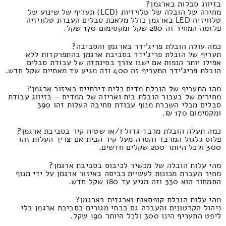
בזיווג סבלות בארגמן?
מחירה של הובלה של טלויזיות (LCD) תעריף של שינוע של
טלוויזיה LED בארגמן כולל מלאכת סבלים העברת טלוויזיה
פלזמה המחיר זה 280 שקל ומקסימום 170 שקל.
כמה עולה הובלת פריג'ידר בארגמן והסביבה?
תעריף של הובלת פריג'ידר בסביבת ארגמן בהתפרקדות ללא
אפילו יותר הנפות אם ישנו צורך בסינתזה של עבודת סבלים
הובלת פריג'ידר התעריף זה 400 וזה מגיע עד מאתיים שקל חדש.
מהו התעריף של הובלת מדיח כלים דירתיים באיזור ארגמן?
מחירים של בעבור הובלת בית ואריזה של המדיח – בזיווג עבודת
סבלים מבלי השכרת מנוף עבודת סחיבה העלות זהו 390
ומקסימום 170 ₪.
כמה תעלה הובלת מרבד גדול ו/או שטיח קיר בסביבת ארגמן?
פלוס גלגול המרבד והסרה מעל קיר הבית אם צריך העלות זהו
300 ולכל היותר 200 שקלים חדשים.
מהי עלות הובלה של מכשיר לכיבוס בסביבת ארגמן?
מחיר העברת מכונות לעשיית כביסה באיזור ארגמן על ידי מנוף
התמחור הוא 330 וזה מגיע עד 180 שקל חדש.
מהי עלות הובלת קופסאות וארגזים בארגמן?
ניהול הקרטונים והעברה גם בבתי מגורים בסביבת ארגמן בלי
ליפט התעריף הינו 300 ולכל היותר 190 שקל.