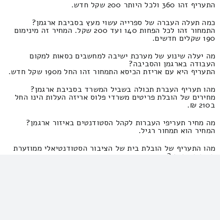
התעריף זהו 360 ולכל היותר 200 שקל חדש.
כמה תעלה העברה של ספרייה עשוי מעץ בסביבת ארגמן?
התמחור זהו לכל הפחות 140 ועד 200 שקל. המחיר זה מינימום
190 שקלים חדשים.
מה יעלה שינוע של מערכת ישיבה למחשבים כסאות למקום
העבודה בארגמן והסביבה?
התעריף היא עם אריזת הכיסא התמחור זהו החל מ190 שקל חדש.
מהו תעריף העברת תכולה בשביל המשרד בסביבת ארגמן?
מחירים של הובלת פריטים משרדי פלוס אריזה העלות הינו החל
ב210 ₪.
מה מחיר תעריפי העברות לקהל הסטודנטים באיזור ארגמן?
המחיר הוא תמחור רגיל.
מהו התעריף של הובלת בית של הציבור הסטודנטיאלי ממוזערת
באיזור ארגמן?
המחירון הוא 630 ולכל היותר 310 שקל חדש. המחיר זהו 950
ומקסימום 530 שקל.
מה יעלה הובלת דירה עם זוגות צעירים בסביבת ארגמן?
שלוש ציבור סטודנטיאלי במינימום? המחירון זה 1410 ולא יותר
מ650 ש"ח.