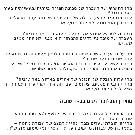
מהו התעריף של העברה של מכונת תפירה בייתית/תעשייתית בעיר
באר טוביה?
אתם מוזמנים לבצע הובלה של מכשירים של חיט עבור מפעלים
המחירון הוא 400 ולא יותר מ270 ₪.
כמה תשלמו על שינוע של מיכל נוי לדגים בבאר טוביה?
העברה של מיכל נוי לדגים התמחור הוא 540 ולא יותר מ230
שקלים.
מה עלות העברה של כספות ביתית ולחלופין מאסיבית זה מגיע עד
אחד טונות בבאר טוביה?
המחיר לשינוע כספת דובית בהוספת הנפה במידה וצריך שינוע
כספת משוכבדת המחיר זהו 410 ולכל היותר 180 ₪.
מהי עלות הובלה של תכולה של איורים באיזור באר טוביה?
מחירי הובלת פסלים, צילומים ועבודות איור יקרי ערך התמחור זה
410 ולכל היותר 170 ₪.
מחירון הובלת רהיטים בבאר טוביה
מה המחיר של העברה של דלתות עשוי מעץ ו/או מתכת בבאר
טוביה והסביבה?
מחירון הובלת שערים מבלי להגיע למצב של עבודת מתקין –
בתמזוגת של עבודת מרימים העלות זה 330 ומקסימום 210 ש"ח.