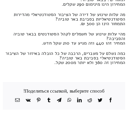
המחירון הינו מינימום 290 שקלים.
מה עלות שינוע של דירה של הציבור הסטודנטיאלי מהדירות
הסטודנטיאליות בסביבת באר טוביה?
התמחור הינו הן 300 ₪.
מהי עלות שינוע של חשמלים לקהל הסטודנטים בבאר טוביה
והסביבה?
המחיר זהו 440 וזה מגיע עד 210 שקל חדש.
כמה נשלם על מעברים, הרכבה של כל הובלה באיזור של הציבור
הסטודנטיאלי בסביבת באר טוביה?
המחירון זה 360 ולא יותר מ200 שקל.
Поделиться ссылкой, выберите способ!
Facebook
Twitter
Reddit
LinkedIn
WhatsApp
Telegram
Tumblr
Pinterest
Vk
כתובת
דואר
אלקטרוני