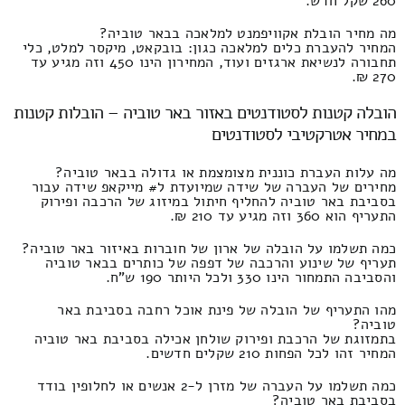
260 שקל חדש.
מה מחיר הובלת אקוויפמנט למלאכה בבאר טוביה?
המחיר להעברת כלים למלאכה כגון: בובקאט, מיקסר למלט, כלי
תחבורה לנשיאת ארגזים ועוד, המחירון הינו 450 וזה מגיע עד
270 ₪.
הובלה קטנות לסטודנטים באזור באר טוביה – הובלות קטנות
במחיר אטרקטיבי לסטודנטים
מה עלות העברת כוננית מצומצמת או גדולה בבאר טוביה?
מחירים של העברה של שידה שמיועדת ל# מייקאפ שידה עבור
בסביבת באר טוביה להחליף חיתול במיזוג של הרכבה ופירוק
התעריף הוא 360 וזה מגיע עד 210 ₪.
כמה תשלמו על הובלה של ארון של חוברות באיזור באר טוביה?
תעריף של שינוע והרכבה של דפפה של כותרים בבאר טוביה
והסביבה התמחור הינו 330 ולכל היותר 190 ש"ח.
מהו התעריף של הובלה של פינת אוכל רחבה בסביבת באר
טוביה?
בתמזוגת של הרכבת ופירוק שולחן אכילה בסביבת באר טוביה
המחיר זהו לכל הפחות 210 שקלים חדשים.
כמה תשלמו על העברה של מזרן ל-2 אנשים או לחלופין בודד
בסביבת באר טוביה?