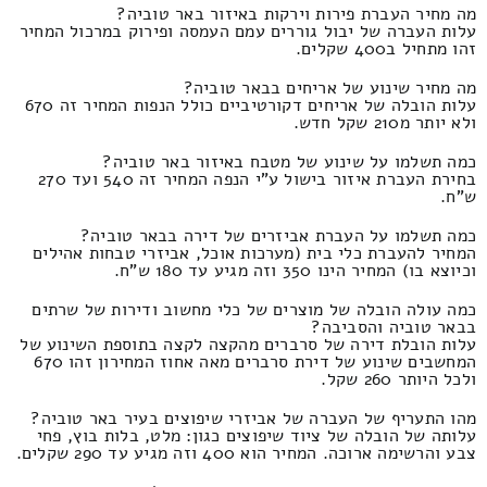
מה מחיר העברת פירות וירקות באיזור באר טוביה?
עלות העברה של יבול גוררים עמם העמסה ופירוק במרכול המחיר
זהו מתחיל ב400 שקלים.
מה מחיר שינוע של אריחים בבאר טוביה?
עלות הובלה של אריחים דקורטיביים כולל הנפות המחיר זה 670
ולא יותר מ210 שקל חדש.
כמה תשלמו על שינוע של מטבח באיזור באר טוביה?
בחירת העברת איזור בישול ע"י הנפה המחיר זה 540 ועד 270
ש"ח.
כמה תשלמו על העברת אביזרים של דירה בבאר טוביה?
המחיר להעברת כלי בית (מערכות אוכל, אביזרי טבחות אהילים
וכיוצא בו) המחיר הינו 350 וזה מגיע עד 180 ש"ח.
כמה עולה הובלה של מוצרים של כלי מחשוב ודירות של שרתים
בבאר טוביה והסביבה?
עלות הובלת דירה של סרברים מהקצה לקצה בתוספת השינוע של
המחשבים שינוע של דירת סרברים מאה אחוז המחירון זהו 670
ולכל היותר 260 שקל.
מהו התעריף של העברה של אביזרי שיפוצים בעיר באר טוביה?
עלותה של הובלה של ציוד שיפוצים כגון: מלט, בלות בוץ, פחי
צבע והרשימה ארוכה. המחיר הוא 400 וזה מגיע עד 290 שקלים.