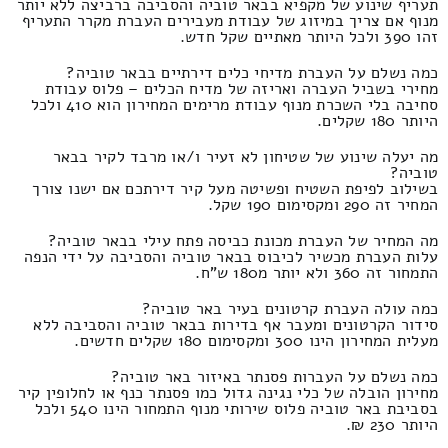
תעריף שינוע של מקפיא בבאר טוביה והסביבה ברביצה ללא יותר
מנוף אם צריך במיזוג של עבודת מעבירים העברת מקרר התעריף
זהו 390 ולכל היותר מאתיים שקל חדש.
כמה נשלם על העברת מדיחי כלים דירתיים בבאר טוביה?
מחירי בשביל העברה ואריזה של מדיח הכלים – פלוס עבודת
סחיבה בלי השכרת מנוף עבודת מרימים המחירון הוא 410 ולכל
היותר 180 שקלים.
מה יעלה שינוע של שטיחון לא זעיר ו/או מרבד לקיר בבאר
טוביה?
בשילוב לפיפת השטיח ופשיטה מעל קיר דירתכם אם ישנו צורך
המחיר זה 290 ומקסימום 190 שקל.
מה המחיר של העברת מכונת כביסה פתח עילי בבאר טוביה?
עלות העברת מכשיר לכיבוס בבאר טוביה והסביבה על ידי הנפה
התמחור זה 360 ולא יותר מ180 ש"ח.
כמה עולה העברת קרטונים בעיר באר טוביה?
סידור הקרטונים ומעבר אף בדירות בבאר טוביה והסביבה ללא
מעלית המחירון הינו 300 ומקסימום 180 שקלים חדשים.
כמה נשלם על העברות פסנתר באיזור באר טוביה?
מחירון הובלה של כלי נגינה גדול כמו פסנתר כנף או לחלופין קיר
בסביבת באר טוביה פלוס שירותי מנוף התמחור הינו 540 ולכל
היותר 230 ₪.