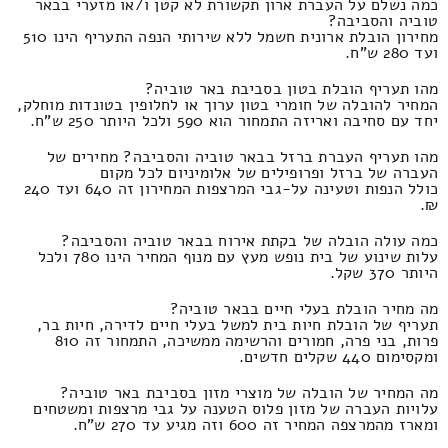
כמה נשלם על העברת ארון תקשורת לא קטן ו/או מזערי בבאר
טוביה והסביבה?
מחירון הובלת ארונית חשמל ללא שירותי הנפה התעריף הינו 510
ועד 280 ש"ח.
מהו תעריף הובלת בטון בסביבת באר טוביה?
המחיר להובלה של חומרי בטון ערוך או לחלופין בטונדות מוחלק,
יחד עם סחיבה ואריזה התמחור הוא 590 ולכל היותר 250 ש"ח.
מהו תעריף העברת ברזל בבאר טוביה והסביבה? מחירים של
העברה של ברזל ופרופילים של אלומיניום לכל מקום
כולל הנפות וטעינה על-גבי המרצפות המחירון זה 640 ועד 240
₪.
כמה עולה הובלה של בקתת אירוח בבאר טוביה והסביבה?
עלות שינוע של בית נופש מעץ עם מנוף המחיר הינו 780 ולכל
היותר 370 שקל.
מה מחיר הובלת בעלי חיים בבאר טוביה?
תעריף של הובלת חיות בית למשל בעלי חיים לדירה, חיות בר,
פרות, בני פרה, חמורים והרשימה ממשיכה, התמחור זה 810
ומקסימום 440 שקלים חדשים.
מה המחיר של הובלה של מוצרי מזון בסביבת באר טוביה?
עלויות העברה של מזון פלוס הטענה על גבי מרצפות ומשטחים
ומארז מהמרצפה המחיר זה 600 וזה מגיע עד 270 ש"ח.