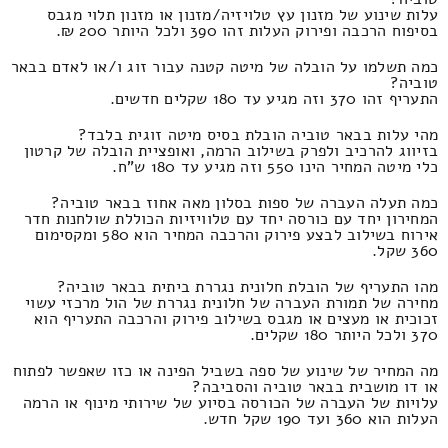
עלות שינוע של מזנון עץ טלויזיה/מזנון או מזנון תלוי מגבס
בסיפוח הרכבה ופירוק העלות זהו 390 ולכל היותר 200 ₪.
כמה תשלמו על הובלה של מיטה קטנה עבור זוג ו/או לאדם בבאר
טוביה?
התעריף זהו 370 וזה מגיע עד 180 שקלים חדשים.
מהי עלות בבאר טוביה הובלת בסיס מיטה זוגית בלבד?
בזיווג להרכיב ולפרק בשילוב הרמה, ואופציית הובלה של קרטון
כלי מיטה המחיר הינו 550 וזה מגיע עד 180 ש"ח.
כמה תעלה העברה של ספות בסלון מאה אחוז בבאר טוביה?
המחירון יחד עם כורסה יחד עם טלוויזיות הכוללת שולחנות חדר
אירוח בשילוב לבצע פירוק והרכבה המחיר הוא 580 ומקסימום
360 שקל.
מהו התעריף של הובלת חלונית נגררת ביתית בבאר טוביה?
מחירה של תמורת העברה של חלונית נגררת של הול מרכזי עשוי
זכוכית או מעצים או מגבס בשילוב פירוק והרכבה התעריף הוא
370 ולכל היותר 180 שקלים.
מה המחיר של שינוע של ספה בשביל הפינה או כזו שאפשר לפתוח
או דו מושבית בבאר טוביה והסביבה?
עלויות של העברה של הכורסה בסיוע של שירותי מינוף או הרמה
העלות הוא 360 ועד 190 שקל חדש.