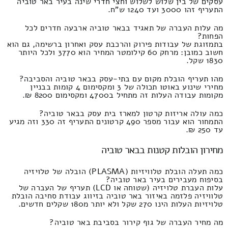
עסקים של בין שלוש לשלוש וחצי חדרי שינה בעיר באר טוביה
התעריף זהו 3000 ועד 1240 ש"ח.
מה עלות העברה של תאגיד בבאר טוביה ארבעה חדרים לכל
הפחות?
בתמזוגת של עבודות פירוק והרכבת עסק ואחרון ברשימה, גם הוא
חשוב כמובן: מרחק 60 קילומטר המחיר הוא 3770 ולכל היותר
1830 שקל.
מהו תעריף הובלת מקום עם בתי-עסק בבאר טוביה והסביבה?
מחירי שינוע באוטו תכולה של 3 ומקסימום 4 קומות בבניין
מקומות עבודה העלות זה מתחיל ב4700 ומקסימום 8200 ₪.
כמה עולה אריזות קרטון למארז בית עסק בבאר טוביה?
התמחור הוא עבור מספר 490 קרטונים התעריף זה 330 וזה מגיע
עד 250 ₪.
מחירון הובלות קטנות בבאר טוביה
כמה תעלה הובלת טלוויזיות (PLASMA) הובלה של טלויזיה
בסיפוח מעבירים בעיר באר טוביה?
עלות העברת טלויזיה (שטוחה או LCD) תעריף של העברה של
טלוויזיה פלזמה באיזור באר טוביה בזיווג עבודת סחיבה הובלת
טלויזיות העלות הינו 270 שקל ולא יותר מ180 שקלים חדשים.
מה מחיר העברה של גוף קירור בסביבת באר טוביה?