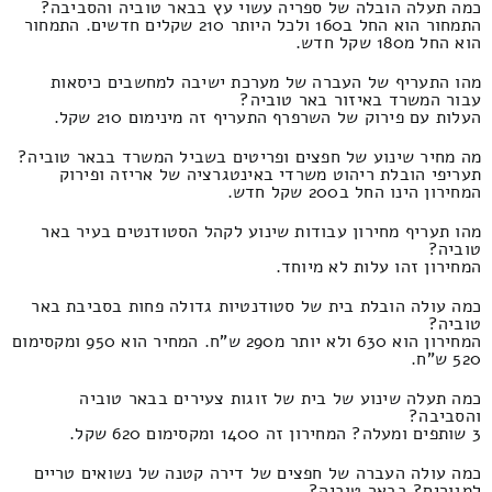
כמה תעלה הובלה של ספריה עשוי עץ בבאר טוביה והסביבה?
התמחור הוא החל ב160 ולכל היותר 210 שקלים חדשים. התמחור
הוא החל מ180 שקל חדש.
מהו התעריף של העברה של מערכת ישיבה למחשבים כיסאות
עבור המשרד באיזור באר טוביה?
העלות עם פירוק של השרפרף התעריף זה מינימום 210 שקל.
מה מחיר שינוע של חפצים ופריטים בשביל המשרד בבאר טוביה?
תעריפי הובלת ריהוט משרדי באינטגרציה של אריזה ופירוק
המחירון הינו החל ב200 שקל חדש.
מהו תעריף מחירון עבודות שינוע לקהל הסטודנטים בעיר באר
טוביה?
המחירון זהו עלות לא מיוחד.
כמה עולה הובלת בית של סטודנטיות גדולה פחות בסביבת באר
טוביה?
המחירון הוא 630 ולא יותר מ290 ש"ח. המחיר הוא 950 ומקסימום
520 ש"ח.
כמה תעלה שינוע של בית של זוגות צעירים בבאר טוביה
והסביבה?
3 שותפים ומעלה? המחירון זה 1400 ומקסימום 620 שקל.
כמה עולה העברה של חפצים של דירה קטנה של נשואים טריים
למגורים? בבאר טוביה?