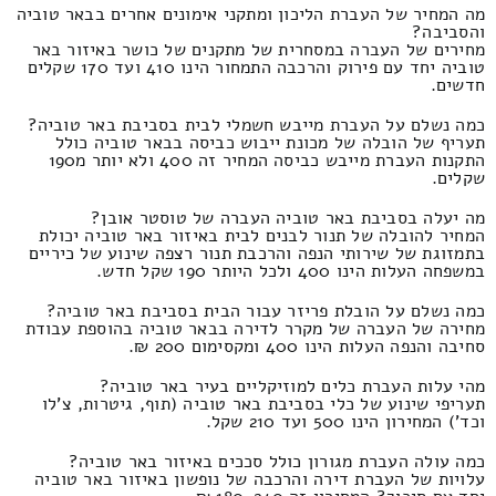
מה המחיר של העברת הליכון ומתקני אימונים אחרים בבאר טוביה
והסביבה?
מחירים של העברה במסחרית של מתקנים של כושר באיזור באר
טוביה יחד עם פירוק והרכבה התמחור הינו 410 ועד 170 שקלים
חדשים.
כמה נשלם על העברת מייבש חשמלי לבית בסביבת באר טוביה?
תעריף של הובלה של מכונת ייבוש כביסה בבאר טוביה כולל
התקנות העברת מייבש כביסה המחיר זה 400 ולא יותר מ190
שקלים.
מה יעלה בסביבת באר טוביה העברה של טוסטר אובן?
המחיר להובלה של תנור לבנים לבית באיזור באר טוביה יכולת
בתמזוגת של שירותי הנפה והרכבת תנור רצפה שינוע של כיריים
במשפחה העלות הינו 400 ולכל היותר 190 שקל חדש.
כמה נשלם על הובלת פריזר עבור הבית בסביבת באר טוביה?
מחירה של העברה של מקרר לדירה בבאר טוביה בהוספת עבודת
סחיבה והנפה העלות הינו 400 ומקסימום 200 ₪.
מהי עלות העברת כלים למוזיקליים בעיר באר טוביה?
תעריפי שינוע של כלי בסביבת באר טוביה (תוף, גיטרות, צ'לו
וכד') המחירון הינו 500 ועד 210 שקל.
כמה עולה העברת מגורון כולל סככים באיזור באר טוביה?
עלויות של העברת דירה והרכבה של נופשון באיזור באר טוביה