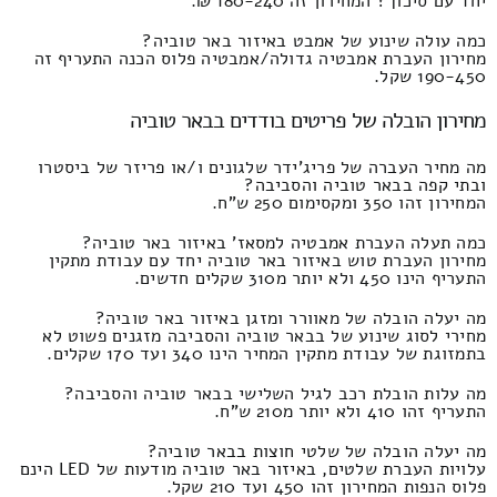
יחד עם סיכוך? המחירון זה 180-240 ₪.
כמה עולה שינוע של אמבט באיזור באר טוביה?
מחירון העברת אמבטיה גדולה/אמבטיה פלוס הכנה התעריף זה
190-450 שקל.
מחירון הובלה של פריטים בודדים בבאר טוביה
מה מחיר העברה של פריג'ידר שלגונים ו/או פריזר של ביסטרו
ובתי קפה בבאר טוביה והסביבה?
המחירון זהו 350 ומקסימום 250 ש"ח.
כמה תעלה העברת אמבטיה למסאז' באיזור באר טוביה?
מחירון העברת טוש באיזור באר טוביה יחד עם עבודת מתקין
התעריף הינו 450 ולא יותר מ310 שקלים חדשים.
מה יעלה הובלה של מאוורר ומזגן באיזור באר טוביה?
מחירי לסוג שינוע של בבאר טוביה והסביבה מזגנים פשוט לא
בתמזוגת של עבודת מתקין המחיר הינו 340 ועד 170 שקלים.
מה עלות הובלת רכב לגיל השלישי בבאר טוביה והסביבה?
התעריף זהו 410 ולא יותר מ210 ש"ח.
מה יעלה הובלה של שלטי חוצות בבאר טוביה?
עלויות העברת שלטים, באיזור באר טוביה מודעות של LED הינם
פלוס הנפות המחירון זהו 450 ועד 210 שקל.