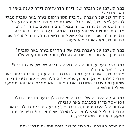
כמה תשלמו על הובלה של דירת חדר/דירת דירה קטנה באיזור
באר טוביה?
מחירה של של העברה של בית קטן מיקום בעיר באר טוביה מבלי
להגיע למצב של לארוז בלי השכרת מנוף ועד יכולת שינוע של
דירה שמיועדת לחדר בודד בבאר טוביה והסביבה דרך גרם
מדרגות בסיפוח שירותי עבודת הרמה בבאר טוביה והסביבה
המחירון זה 1190 ועד 460 שקלים חדשים. מבטיחים להוריד את
המחיר של מאה אחוז מההצעות
כמה תשלמו על העברת בית של 2 חדרים בעיר באר טוביה?
המחירון באיזור באר טוביה זה 1760 ומקסימום 2040 ש"ח.
כמה נשלם על עלויות של שינוע של דירה של שלושה חדרים?
בעיר באר טוביה?
מחירה של בשביל העברת כל תכולה דירה עם 3 חדרים בעיר באר
טוביה פלוס פירוק ומארז, אופציית הובלה של מיקום מפנים דירה
שמיועדת לציבור סטודנטיאלי המחיר הוא 2400 ולא יותר מ1500
שקלים חדשים.
כמה עולה העברה של דירה שמיועדת לארבעה חדרים גדולה
(70-110 מ"ר) בסביבת באר טוביה?
עלויות של העברת תכולת דירה של ארבעה חדרים גדולה בבאר
טוביה מבלי להגיע למצב של מארז ושירותי מנוף התעריף זהו
3500 ולא יותר מ1820 שקלים.
מה יעלה העברה של פריטים של דירת חמישה חדרי שינה