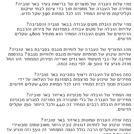
מהי עלות העברה של מוצרים של בריאות בעיר באר טוביה?
מחירה של העברה של מחפיות תוך כדי צינון לבתי שיקום
וקליניקות פרטיות המחיר זהו לכל הפחות 390 שקל חדש.
מהי עלות הובלת מקום עבודה בבאר טוביה והסביבה?
עלויות הובלה של מקום עבודה בתמזוגת של פירוק והרכבת
הרהיטים של מקום העבודה המחיר הוא מתחיל מ480 שקלים
חדשים.
מהו התעריף של העברה של לוחיות מגבס בסביבת באר טוביה?
עלויות שינוע של תחתיות עשויות מגבס ולוחיות מגבס? בהוספת
סחיבה על-גבי משטחי הארגזים ואריזה ופירוק התמחור זהו החל
מוזה מגיע עד 300 ₪. לפי כמה וכמה.
כמה נשלם על העברת ריצוף בסביבת באר טוביה?
מחירים של שינוע של מרצפות בתמזוגת של העלאה על ידי
השכרת מנוף לבית המחיר הינו לכל הפחות 400 שקלים חדשים.
מה המחיר של הובלה של מכוניות באיזור באר טוביה?
מחירים של העברה של כלי תחבורה מן המרינה למגרש מכוניות
מסחריות הובלת רכבים המחיר זה 440 ולכל היותר 250 שקלים
חדשים.
כמה עולה העברת שמשות באיזור באר טוביה?
מחיר שינוע של לוחיות זגוגית (ובין היתר מאובטחת) ומכשירי
שמשה ששוקלים הרבה כולל הנפה התמחור זה 550 וזה מגיע עד