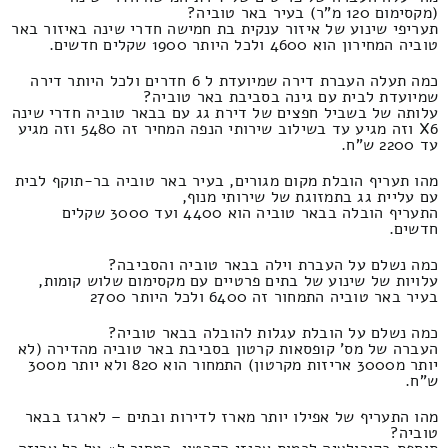
(מקסימום 120 מ"ר) בעיר באר טוביה?
תעריפי שינוע של איזור ענקית בת חמישה חדרי שינה באיזור באר
טוביה המחירון הוא 4600 ולכל היותר 1900 שקלים חדשים.
כמה תעלה העברת דירה שמיועדת ל 6 חדרים ולכל היותר דירה
שמיועדת לבית עם גינה בסביבת באר טוביה?
עלותה של בשביל חפצים של דירת גג עם בבאר טוביה חדרי שינה
X6 וזה מגיע עד בשילוב שירותי הנפה המחיר זה 5480 וזה מגיע
עד 2200 ש"ח.
מהו תעריף הובלת מקום מגורים, בעיר באר טוביה בר-תוקף לבית
עם עליית גג בתמזוגת של שירותי מנוף,
התעריף הובלה בבאר טוביה הוא 4400 ועד 3000 שקלים
חדשים.
כמה נשלם על העברת וילה בבאר טוביה והסביבה?
עלויות של שינוע של בתים פרטיים עם מקסימום שלוש קומות,
בעיר באר טוביה התמחור זה 6400 ולכל היותר 2700
כמה נשלם על הובלת עגלות להובלה בבאר טוביה?
העברה של מס' קופסאות קרטון בסביבת באר טוביה מהדירה (לא
יותר מ3000 אריזות מקרטון) התמחור הוא 820 ולא יותר מ300
ש"ח.
מהו התעריף של אפילו יותר מארז לדירות ובתים – לארגז בבאר
טוביה?