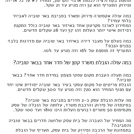
תוספת בקורולציה לכמות ארגזי הקרטון, המחיר ל# על כל אריזה
ופירוק התעריף הוא 52 וזה מגיע עד 21 שקל.
כמה עולה אקסטרה פירוק ומארז בסביבת באר טוביה לאביזר
בלתי עמיד?
המחירון לארגז מקרטון אחד באיזור באר טוביה כולל התקנת
רפידות אישי יותר העלות זהו 57 ועד 28 שקלים חדשים.
כמה נשלם על מעבר דירה באיזור באר טוביה עם מדרגות בלבד
בפנים הנכס?
התעריף זה תוספת של 16% וזה מגיע עד 10%.
כמה עולה הובלת משרד קטן של חדר אחד בבאר טוביה?
כמה תעלה העברת מקום עסקי פצפון במידת חדר אחד? בבאר
טוביה?
הובלת פריטים של מקום עסקי בעיר באר טוביה יסודית אינו יחד
עם מנוף המחיר הוא 720 וזה מגיע עד 300 שקלים חדשים.
מה עלות הובלת עסק כ-2 חדרים בסביבת באר טוביה?
בסינתזה של פירוק והרכבת משרד, עלותה של הובלה של עסק
מקסימום 50 מטרים רבועים העלות הינו 1810 ועד 100 שקל.
מה המחיר של העברה של בית עסק שלושה חדרים בבאר טוביה
והסביבה?
בתמזוגת של הרכבה ופירוק של בית עסק, תעריף של הובלת