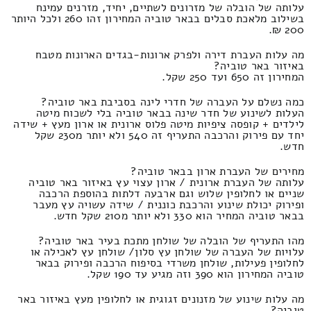
עלותה של הובלה של מזרונים לשתיים, יחיד, מזרנים עמינח
בשילוב מלאכת סבלים בבאר טוביה המחירון זהו 260 ולכל היותר
200 ₪.
מה עלות העברת דירה ולפרק ארונות-בגדים הארונות מטבח
באיזור באר טוביה?
המחירון זה 650 ועד 250 שקל.
כמה נשלם על העברה של חדרי לינה בסביבת באר טוביה?
העלות לשינוע של חדר שינה בבאר טוביה בלי לשכוח מיטה
לילדים + קופסה ציפיות מיטה פלוס ארונית או ארון מעץ + שידה
יחד עם פירוק והרכבה התעריף זה 540 ולא יותר מ230 שקל
חדש.
מחירים של העברת ארון בבאר טוביה?
עלותה של העברת ארונית / ארון עצוי עץ באיזור באר טוביה
שניים או לחלופין שלוש וגם ארבעה דלתות בהוספת הרכבה
ופירוק יכולת שינוע והרכבת כוננית / שידה עשויה עץ מעבר
בבאר טוביה המחיר הוא 330 ולא יותר מ210 שקל חדש.
מהו התעריף של הובלה של שולחן מתכת בעיר באר טוביה?
עלויות של העברה של שולחן עץ סלון/ שולחן עץ לאכילה או
לחלופין פעילות, שולחן משרדי בסיפוח הרכבה ופירוק בבאר
טוביה המחירון הוא 390 וזה מגיע עד 190 שקל.
מה עלות שינוע של מזנונים זגוגית או לחלופין מעץ באיזור באר
טוביה?