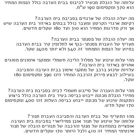
עלותה של הובלת מכשיר לכיבוס בבית הערבה כולל הנפות המחיר
הוא 370 ומקסימום 190 ש"ח.
מה יעלה הובלה של ארגזים בסביבת בית הערבה?
רקימת ארגזי הקרטון ומעבר כולל בבתים באיזור בית הערבה שיש
אך ורק מדרגות המחיר הוא 310 ועד 180 שקלים חדשים.
מה יעלה הובלה של פסנתר בבית הערבה?
תעריף של העברת פסנתר-כנף או לחלופין קיר בבית הערבה
בסיוע של הנפות התמחור זה 540 ולא יותר מ240 שקל.
מהי עלות שינוע של מסלול הליכה חשמלי ומתקני אימונים מסוגים
אחרים באיזור בית הערבה?
עלויות שינוע ברכב של מתקני אימון בבית הערבה והסביבה
בשילוב לבצע פירוק והרכבה המחיר הינו 390 ומקסימום 180
שקל.
מהי עלות העברה של מייבש חשמלי לבית בסביבת בית הערבה?
מחירי הובלת מכונת ייבוש כביסה בעיר בית הערבה כולל ביצוע
התקנות שינוע של מכונת ייבוש כביסה העלות זהו 400 ומקסימום
170 שקל חדש.
מהו התעריף של בבית הערבה והסביבה העברת תנור?
עלותה של שינוע של תנור אובן פמיליארי בסביבת בית הערבה
אופציית בתמזוגת של מנוף והרכבה של תנורים הובלה של תנור
אינטימי המחיר זה 410 ולכל היותר 170 שקלים חדשים.