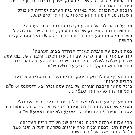
מה המחיר של הובלה של בית עסק פצפון במידת חדרון? בבית
הערבה והסביבה?
הובלה של תכולת עסק באיזור בית הערבה יסודית לא כולל
השכרת מנוף המחיר הוא 670 ולכל היותר 270 שקל.
מה עלות הובלה של בית עסק שני חדרים בבית הערבה?
בהוספת הרכבה ופירוק של מקום עסקי, מחירה של הובלה של
משרד מקסימום 50 מטר רבוע המחיר זה 1820 ועד 100 שקלים
חדשים.
כמה נשלם על הובלת תאגיד 3Xחדר בבית הערבה?
יחד עם אריזה ופירוק של עבודה, עלויות של העברה של בתי עסק
של בין שלוש לשלוש וחצי חדרי שינה בבית הערבה והסביבה
התמחור הוא 3400 וזה מגיע עד 1260 ש"ח.
מהו תעריף הובלת מקום עסקי בבית הערבה והסביבה ארבעה
חדרים לפחות?
כולל סיועי הרכבה ופירוק של בית עסק וכלה ב# דיסטנס 61 ק"מ
התמחור זהו 3750 ועד 1840 ₪.
מהו תעריף העברת לוקיישן של איזורים בעיר בית הערבה?
תעריף של הובלות בית במכונית פריטי שלוש עד ארבע קומות בתי
עסקים התעריף הינו מתחיל ב5300 ולא יותר מ8300 ש"ח.
מהי עלות אריזות קרטון לאריזה של משרד בבית הערבה?
העלות הינו לכמה וכמה 530 אריזות מקרטון העלות הינו 340
ולכל היותר 220 שקלים חדשים.