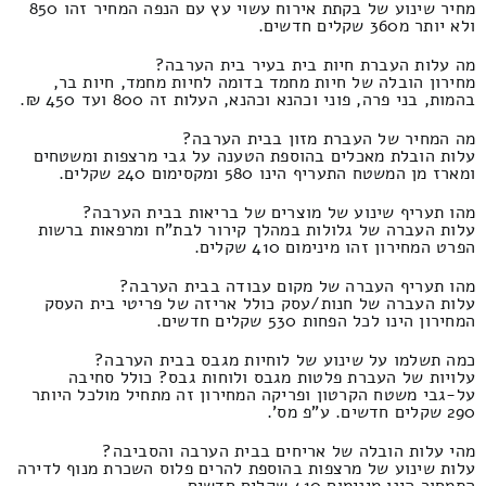
מחיר שינוע של בקתת אירוח עשוי עץ עם הנפה המחיר זהו 850
ולא יותר מ360 שקלים חדשים.
מה עלות העברת חיות בית בעיר בית הערבה?
מחירון הובלה של חיות מחמד בדומה לחיות מחמד, חיות בר,
בהמות, בני פרה, פוני וכהנא וכהנא, העלות זה 800 ועד 450 ₪.
מה המחיר של העברת מזון בבית הערבה?
עלות הובלת מאכלים בהוספת הטענה על גבי מרצפות ומשטחים
ומארז מן המשטח התעריף הינו 580 ומקסימום 240 שקלים.
מהו תעריף שינוע של מוצרים של בריאות בבית הערבה?
עלות העברה של גלולות במהלך קירור לבת"ח ומרפאות ברשות
הפרט המחירון זהו מינימום 410 שקלים.
מהו תעריף העברה של מקום עבודה בבית הערבה?
עלות העברה של חנות/עסק כולל אריזה של פריטי בית העסק
המחירון הינו לכל הפחות 530 שקלים חדשים.
כמה תשלמו על שינוע של לוחיות מגבס בבית הערבה?
עלויות של העברת פלטות מגבס ולוחות גבס? כולל סחיבה
על-גבי משטח הקרטון ופריקה המחירון זה מתחיל מולכל היותר
290 שקלים חדשים. ע"פ מס'.
מהי עלות הובלה של אריחים בבית הערבה והסביבה?
עלות שינוע של מרצפות בהוספת להרים פלוס השכרת מנוף לדירה