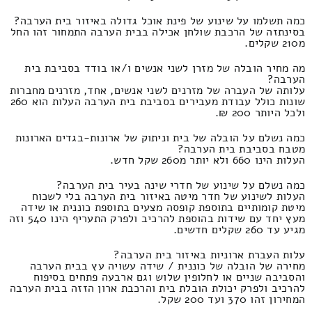
כמה תשלמו על שינוע של פינת אוכל גדולה באיזור בית הערבה?
בסינתזה של הרכבת שולחן אכילה בבית הערבה התמחור זהו החל
מ210 שקלים.
מה מחיר הובלה של מזרן לשני אנשים ו/או בודד בסביבת בית
הערבה?
עלותה של העברה של מזרנים לשני אנשים, אחד, מזרנים מחברות
שונות כולל עבודת מעבירים בסביבת בית הערבה העלות הוא 260
ולכל היותר 200 ₪.
כמה נשלם על הובלה של בית וניתוק של ארונות-בגדים הארונות
מטבח בסביבת בית הערבה?
העלות הינו 660 ולא יותר מ260 שקל חדש.
כמה נשלם על שינוע של חדרי שינה בעיר בית הערבה?
העלות לשינוע של חדר מיטה באיזור בית הערבה בלי לשכוח
מיטת קומותיים בתוספת קופסה מצעים בתוספת כוננית או שידה
מעץ יחד עם שידות בהוספת להרכיב ולפרק התעריף הינו 540 וזה
מגיע עד 260 שקלים חדשים.
עלות העברת ארוניות באיזור בית הערבה?
מחירה של הובלה של כוננית / שידה עשויה עץ בבית הערבה
והסביבה שניים או לחלופין שלוש וגם ארבעה פתחים בסיפוח
להרכיב ולפרק יכולת הובלת בית והרכבת ארון הזזה בבית הערבה
המחירון זהו 370 ועד 200 שקל.