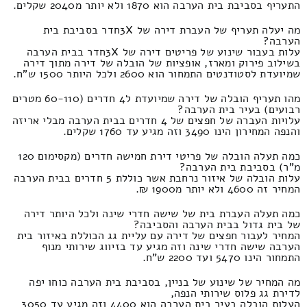
התעריף בסביבת בית הערבה הוא 1870 ולא יותר מ2040 שקלים.
מה יעלה תעריף של העברת דירה של 3Xחדר בסביבת בית
הערבה?
עלות בעבור שינוע של פריטים דירה של 3Xחדר בבית הערבה
בשילוב פירוק ומארז, אופציות של הובלה של דירה מתוך דירה
שמיועדת לסטודנטים התמחור הוא 2600 ולכל היותר 1500 ש"ח.
מהו תעריף הובלה של דירה שמיועדת ל4 חדרים (60-110 מטרים
רבועים) בעיר בית הערבה?
עלויות העברה של חפצים של 4 חדרים בבית הערבה מבלי אריזה
והנפה המחירון הינו 3490 וזה מגיע עד 1760 שקלים.
כמה תעלה הובלה של פריטי דירת חמישה חדרים (מקסימום 120
מ"ר) בסביבת בית הערבה?
עלות הובלה של איזור נרחבת אשר כוללת 5 חדרים בבית הערבה
המחיר זה 4600 ולא יותר מ1900 ₪.
כמה תעלה העברת בית של שישה חדרי שינה ולכל היותר דירה
של בית גדול בבית הערבה והסביבה?
המחיר לעבור חפצים של דירה עם עליית גג הכוללת באיזור בית
הערבה שישה חדרי שינה וזה מגיע עד בזיווג שירותי מנוף
התמחור הינו 5470 ועד 2200 ש"ח.
מה המחיר של שינוע של בניין, בסביבת בית הערבה כוחו יפה
לדירת גג פלוס שירותי הנפה,
העלות הובלה בעיר בית הערבה הוא 4400 וזה מגיע עד 3050