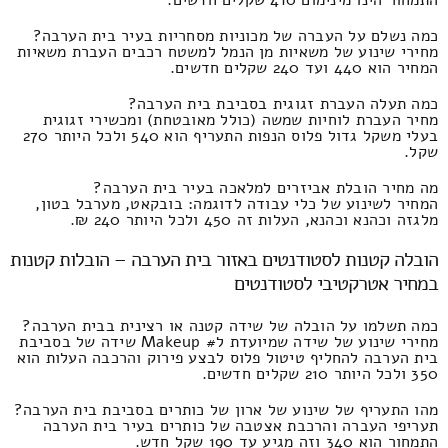
התמחור הינו מינימום 410 שקלים חדשים.
כמה נשלם על העברה של מכוניות מסחריות בעיר בית הערבה?
מחירי שינוע של משאיות מן הנמל למשטח רכבים העברת משאיות
המחיר הוא 440 ועד 240 שקלים חדשים.
כמה תעלה העברת זגוגית בסביבת בית הערבה?
מחיר העברת לוחיות שמשה (כולל מאובטחת) ומכשירי זגוגית
בעלי משקל גדול פלוס הנפות התעריף הוא 540 ולכל היותר 270
שקל.
מה מחיר הובלת אביזרים למלאכה בעיר בית הערבה?
המחיר לשינוע של כלי עבודה לדוגמה: בובקאט, מערבל בטון,
מלגזה וכהנא וכהנא, העלות זה 450 ולכל היותר 240 ₪.
הובלה קטנות לסטודנטים באזור בית הערבה – הובלות קטנות
במחיר אטרקטיבי לסטודנטים
כמה תשלמו על הובלה של שידה קטנה או רצינית בבית הערבה?
מחירי שינוע של שידה שמיועדת ל# Makeup שידה של בסביבת
בית הערבה להחליף טיטול פלוס לבצע פירוק והרכבה העלות הוא
350 ולכל היותר 210 שקלים חדשים.
מהו התעריף של שינוע של ארון של כותרים בסביבת בית הערבה?
תעריפי העברה והרכבת אצטבה של כותרים בעיר בית הערבה
התמחור הוא 340 וזה מגיע עד 190 שקל חדש.