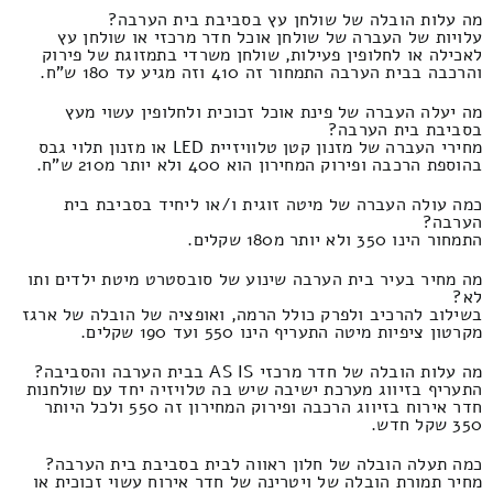
מה עלות הובלה של שולחן עץ בסביבת בית הערבה?
עלויות של העברה של שולחן אוכל חדר מרכזי או שולחן עץ
לאכילה או לחלופין פעילות, שולחן משרדי בתמזוגת של פירוק
והרכבה בבית הערבה התמחור זה 410 וזה מגיע עד 180 ש"ח.
מה יעלה העברה של פינת אוכל זכוכית ולחלופין עשוי מעץ
בסביבת בית הערבה?
מחירי העברה של מזנון קטן טלוויזיית LED או מזנון תלוי גבס
בהוספת הרכבה ופירוק המחירון הוא 400 ולא יותר מ210 ש"ח.
כמה עולה העברה של מיטה זוגית ו/או ליחיד בסביבת בית
הערבה?
התמחור הינו 350 ולא יותר מ180 שקלים.
מה מחיר בעיר בית הערבה שינוע של סובסטרט מיטת ילדים ותו
לא?
בשילוב להרכיב ולפרק כולל הרמה, ואופציה של הובלה של ארגז
מקרטון ציפיות מיטה התעריף הינו 550 ועד 190 שקלים.
מה עלות הובלה של חדר מרכזי AS IS בבית הערבה והסביבה?
התעריף בזיווג מערכת ישיבה שיש בה טלויזיה יחד עם שולחנות
חדר אירוח בזיווג הרכבה ופירוק המחירון זה 550 ולכל היותר
350 שקל חדש.
כמה תעלה הובלה של חלון ראווה לבית בסביבת בית הערבה?
מחיר תמורת הובלה של ויטרינה של חדר אירוח עשוי זכוכית או