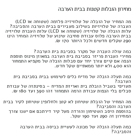
מחירון הובלות קטנות בבית הערבה
מה המחיר של הובלה של טלוויזיה פלזמה (שטוחה או LCD)
העברה של טלויזיות בשילוב מעבירים בבית הערבה והסביבה?
עלות הובלה של טלויזיה (שטוחה או LCD) עלות העברת טלויזיה
בבית הערבה פלוס עבודת סחיבה שינוע של טלויזיה המחיר הינו
290 שקלים חדשים ולכל היותר 170 ₪.
כמה עולה העברה של מקרר בסביבת בית הערבה?
מחירי העברת פריזר בסביבת בית הערבה במאוזן מינוס תוספת
הנפה אם קיים צורך יחד עם סבלות הובלה של מקפיא התמחור
הוא 400 ולא יותר ממאתיים שקל חדש.
כמה תעלה הובלה של מדיח כלים לשימוש בבית בסביבת בית
הערבה?
תעריפי בשביל הובלת בית ואריזת המדיח – בסינתזה של עבודת
סבלים בלי הנפות עבודת הרמה התמחור זהו 390 ועד 180 ₪.
מה המחיר של הובלת שטיחון לא קטן ולחלופין שטיחון לקיר בבית
הערבה והסביבה?
בהוספת היסב השטיחון והורדה מעל קיר דירתכם אם ישנו צורך
המחירון זה 290 ועד 190 שקל.
כמה תעלה הובלה של מכונה לעשיית כביסה בבית הערבה
והסביבה?