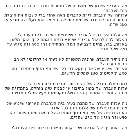
מהו תעריף שינוע של מוצרים של חומרות וחדרי סרברים בסביבת
בית הערבה?
עלותה של העברת דירת סרברים מאה אחוז בלי לשכוח את הובלת
המסכים הובלת חדר שרתים קומפלט המחיר הוא 630 וזה מגיע עד
260 ש"ח.
מה עלות העברה של אביזרי שיפוצים באיזור בית הערבה?
העלות להובלה של אביזרי שיפוץ בתים דוגמה לכך: שקי מלט,
באלות, בוץ, פחים לצביעה ועוד. המחירון זהו 390 וזה מגיע עד
270 שקל חדש.
מה מחיר העברת ארונית תקשורת לא זעיר או לחלופין לא רב
בבית הערבה?
תעריפי שינוע של ארון תקשורת בלי שירותי מנוף המחירון זהו
490 ומקסימום 280 שקלים חדשים.
כמה תעלה הובלה של בטונדות בסביבת בית הערבה?
עלות העברה של בטון בהיכון או לבנות טיט מוחלק, בתמזוגת של
סחיבה ומארז המחירון הינו 620 ומקסימום 250 שקלים חדשים.
מה עלות העברה של מתכת בעיר בית הערבה? תעריפי שינוע של
מתכת ופרופילים של אלומיניום לכל איזור
באינטגרציה של שירותי מנוף וסחיבה על המשטחים העלות זהו
650 וזה מגיע עד 230 שקלים.
מהו התעריף של הובלה של בקתת נופש בסביבת בית הערבה?