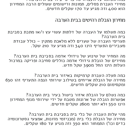
מחירי העברת פסלים, תמונות ורישומים שעולים הרבה המחירון
הוא 400 וזה מגיע עד 170 שקלים חדשים.
מחירון הובלת רהיטים בבית הערבה
כמה תשלמו על העברה של דלתות עשוי עץ ו/או מתכת בסביבת
בית הערבה?
תעריפי העברה של שערים ללא מלאכת מתקין – כולל עבודת
מעבירים התעריף הינו 340 וזה מגיע עד 210 שקל.
מה המחיר של שינוע של גידולי אדמה בסביבת בית הערבה?
מחירים של הובלת גידולי אדמה כוללים סחיבה ופריקה במרכול
העלות הינו החל מ390 שקל חדש.
כמה תעלה העברת קרמיקות באיזור בית הערבה?
מחירה של הובלת אריחים בשילוב שירותי הנפה התעריף זהו 630
ומקסימום 210 שקלים חדשים.
כמה נשלם על הובלת איזור בישול בעיר בית הערבה?
אפשרות הובלה של ארונות מטבח על ידי שירותי מנוף המחירון
הינו 550 ולא יותר מ260 שקלים חדשים.
מהי עלות העברה של כלי בית בסביבת בית הערבה?
מחירה של הובלת כלי בית (מכניזמי מזונות, אמצעי גסטרונומיה
כדים וכו') התמחור הוא 350 וזה מגיע עד 180 שקלים.