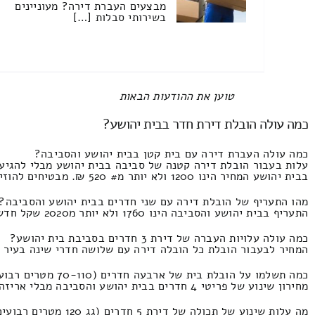
מבצעים העברת דירה? מעוניינים
בשירותי סבלות […]
All items displayed.
כמה עולה הובלת דירת חדר בבית יהושע?
כמה עולה העברת דירה עם בית קטן בבית יהושע והסביבה?
עלות בעבור הובלת דירה קטנה של סביבה בבית יהושע מבלי להגיע 
בבית יהושע המחיר הינו 1200 ולא יותר מ# 520 ₪. מבטיחים להוזיל מאה אחוז מההצעות
מהו התעריף של הובלת דירה עם שני חדרים בבית יהושע והסביבה?
התעריף בבית יהושע והסביבה הינו 1760 ולא יותר מ2020 שקל חדש.
כמה עולה עלויות העברה של דירת 3 חדרים בסביבת בית יהושע?
המחיר לבעבור הובלת כל הובלה דירה עם שלושה חדרי שינה בעיר בית יהושע פלו
כמה תשלמו על הובלת בית של ארבעה חדרים (70-110 מטרים רבועים) בעיר בית יהושע?
מחירון שינוע של פריטי 4 חדרים בבית יהושע והסביבה מבלי אריזה ופירוק ושירותי הנפה המחיר הינו 3450 ועד 1760 שקלים.
מה עלות שינוע של תכולה של דירת 5 חדרים (גג 120 מטרים רבועים) בבית יהושע והסביבה?