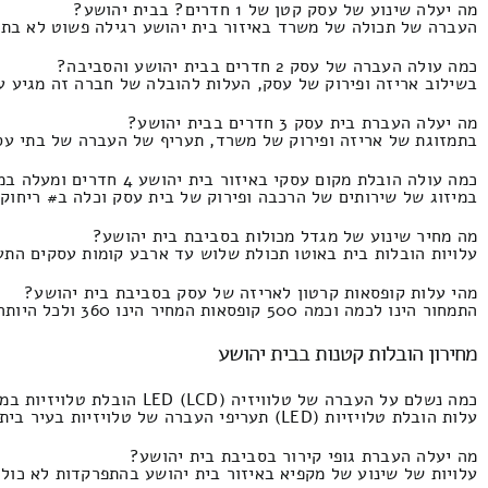
מה יעלה שינוע של עסק קטן של 1 חדרים? בבית יהושע?
העברה של תכולה של משרד באיזור בית יהושע רגילה פשוט לא בתמזוגת של השכרת מנ
כמה עולה העברה של עסק 2 חדרים בבית יהושע והסביבה?
בשילוב אריזה ופירוק של עסק, העלות להובלה של חברה זה מגיע עד 50 מטרים רבועים המחיר זהו 1860 ומקסימום 100 שק
מה יעלה העברת בית עסק 3 חדרים בבית יהושע?
בתמזוגת של אריזה ופירוק של משרד, תעריף של העברה של בתי עסק של בין שלו
כמה עולה הובלת מקום עסקי באיזור בית יהושע 4 חדרים ומעלה במינימום?
במיזוג של שירותים של הרכבה ופירוק של בית עסק וכלה ב# ריחוק 62 ק"מ העלות זהו 3820 וזה מגיע עד 1830 שקלים
מה מחיר שינוע של מגדל מכולות בסביבת בית יהושע?
עלויות הובלות בית באוטו תכולת שלוש עד ארבע קומות עסקים התעריף זהו החל מ5000 וזה מגי
מהי עלות קופסאות קרטון לאריזה של עסק בסביבת בית יהושע?
התמחור הינו לכמה וכמה 500 קופסאות המחיר הינו 360 ולכל היותר 260 שקלים חדשים.
מחירון הובלות קטנות בבית יהושע
כמה נשלם על העברה של טלוויזיה LED (LCD) הובלת טלויזיות במיזוג של מעבירים בבית יהושע?
עלות הובלת טלויזיות (LED) תעריפי העברה של טלויזיות בעיר בית יהושע בזיווג סבלות הובלה של טלוויזיה LCD המחיר הינו 290 שקל וזה מגיע עד 170 ש"ח.
מה יעלה העברת גופי קירור בסביבת בית יהושע?
עלויות של שינוע של מקפיא באיזור בית יהושע בהתפרקדות לא כולל אקסטרה ה