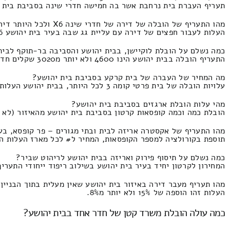
תעריף העברת בית נרחבת אשר בה חמישה חדרי שינה בסביבת בית יהושע המחירון הי
מהו התעריף של הובלה של דירה של חדרי שינה X6 ולכל היותר דירה שמיועדת לבית פרטי בעיר בית יהושע?
העלות לעבור חפצים של דירה עם עליית גג שבה בעיר בית יהושע 6 חדרים ולא יותר מכולל השכרת מנוף העלות זהו 5490 ומקסימום 2200 ש"ח.
כמה נשלם על הובלת לוקיישן, בבית יהושע והסביבה בר-תוקף לבית 
התעריף הובלה בבית יהושע הינו 4600 ולא יותר מ3020 שקלים חדשים.
מה המחיר של העברה של בית קרקע בסביבת בית יהושע?
עלויות הובלה של בית פרטי קומה 3 לכל היותר, בבית יהושע העלות הינו 6000 ולא יותר מ3000
מהי עלות הובלת ארגזים בסביבת בית יהושע?
הובלת כמה וכמה קופסאות קרטון בסביבת בית יהושע מהאיזור (לא יותר מ2800 ארגזים) העלות הוא 800 ומקסימום
מהו התעריף של אקסטרה אריזה לבית ובתי מגורים – פר קופסא, בע
תוספת בקורולציה למספר הקופסאות, המחיר ל# לכל מארז העלות הינו 52 ולא יותר מ20 שקלים חד
כמה נשלם על תיסוף פירוק ואריזה בבית יהושע לריהוט שביר?
המחירון לקרטון יחיד בעיר בית יהושע בשילוב ריפוד ייחודי התעריף הינו 56 ולא יותר מ28
מהו תעריף מעבר דירה באיזור בית יהושע שאין מעלית בתוך הבניין
העלות זהו הוספה של 15% ולא יותר מ8%.
כמה עולה הובלת משרד קטן של חדר אחד בבית יהושע?