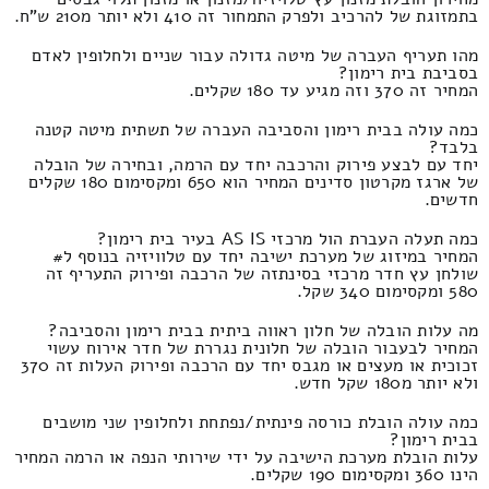
בתמזוגת של להרכיב ולפרק התמחור זה 410 ולא יותר מ210 ש"ח.
מהו תעריף העברה של מיטה גדולה עבור שניים ולחלופין לאדם
בסביבת בית רימון?
המחיר זה 370 וזה מגיע עד 180 שקלים.
כמה עולה בבית רימון והסביבה העברה של תשתית מיטה קטנה
בלבד?
יחד עם לבצע פירוק והרכבה יחד עם הרמה, ובחירה של הובלה
של ארגז מקרטון סדינים המחיר הוא 650 ומקסימום 180 שקלים
חדשים.
כמה תעלה העברת הול מרכזי AS IS בעיר בית רימון?
המחיר במיזוג של מערכת ישיבה יחד עם טלוויזיה בנוסף ל#
שולחן עץ חדר מרכזי בסינתזה של הרכבה ופירוק התעריף זה
580 ומקסימום 340 שקל.
מה עלות הובלה של חלון ראווה ביתית בבית רימון והסביבה?
המחיר לבעבור הובלה של חלונית נגררת של חדר אירוח עשוי
זכוכית או מעצים או מגבס יחד עם הרכבה ופירוק העלות זה 370
ולא יותר מ180 שקל חדש.
כמה עולה הובלת כורסה פינתית/נפתחת ולחלופין שני מושבים
בבית רימון?
עלות הובלת מערכת הישיבה על ידי שירותי הנפה או הרמה המחיר
הינו 360 ומקסימום 190 שקלים.