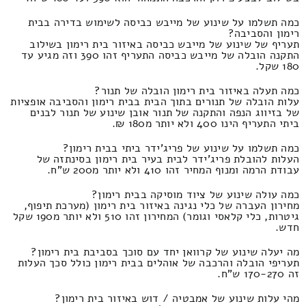
כמה תשלמו על שינוע של מייבש כביסה לשימוש בדירה בבית
רימון והסביבה?
תעריף של שינוע של מייבש כביסה באיזור בית רימון בשילוב
התקנה הובלה של מייבש כביסה התעריף זהו 390 וזה מגיע עד
180 שקל.
כמה תעלה באיזור בית רימון הובלה של תנור?
עלות הובלה של תנורים בתוך הבית בבית רימון והסביבה אופציות
של בזיווג הנפה והתקנה של תנור אובן שינוע של תנור לבנים
ביתי התעריף הינו 400 ולא יותר מ180 ₪.
כמה תשלמו על שינוע של פריג'ידר ביתי בבית רימון?
העלות להובלת פריג'ידר לבית בעיר בית רימון בסינתזה של
עבודת הרמה ומנוף המחיר זהו 410 ולא יותר מ200 ש"ח.
כמה עולה שינוע של ציוד מוסיקה בבית רימון?
מחירון העברה של כלי נגינה באיזור בית רימון (מערכת תיפוף,
גיטרות, כלי קלאסי וגומר) המחירון זהו 510 ולא יותר מ190 שקל
חדש.
מה יעלה שינוע של קרוואן יחד עם סוכך בסביבת בית רימון?
תעריפי הובלה והרכבה של אוהלים בבית רימון כולל סכך העלות
זה 170-270 ש"ח.
מהי עלות שינוע של אמבטיה / דוש באיזור בית רימון?