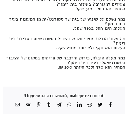
צעירים למגורים? באיזור בית רימון?
המחיר זהו החל ב310 שקל.
כמה נשלם על שינוע של בית של סטודנט/ית מן המעונות בעיר
בית רימון?
העלות הינו החל ב310 שקל.
מה עלות הובלת מוצרי חשמל בשביל הסטודנטיות בסביבת בית
רימון?
העלות הוא 440 ולא יותר מ210 שקל.
כמה תעלה הובלה, פירוק והרכבה של פריטים במקום של הציבור
הסטודנטיאלי בעיר בית רימון?
המחיר הוא 370 ולכל היותר 200 ₪.
Поделиться ссылкой, выберите способ!
Facebook
Twitter
Reddit
LinkedIn
WhatsApp
Telegram
Tumblr
Pinterest
Vk
כתובת
דואר
אלקטרוני