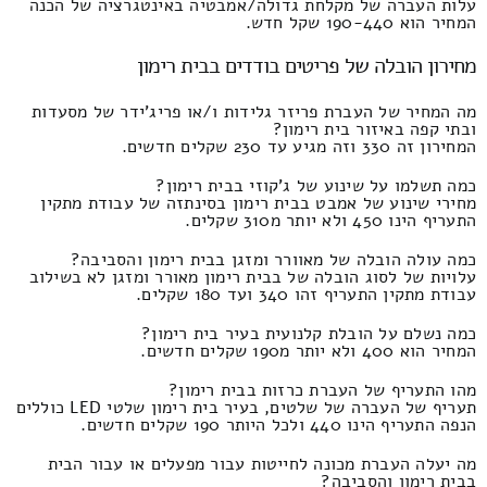
עלות העברה של מקלחת גדולה/אמבטיה באינטגרציה של הכנה
המחיר הוא 190-440 שקל חדש.
מחירון הובלה של פריטים בודדים בבית רימון
מה המחיר של העברת פריזר גלידות ו/או פריג'ידר של מסעדות
ובתי קפה באיזור בית רימון?
המחירון זה 330 וזה מגיע עד 230 שקלים חדשים.
כמה תשלמו על שינוע של ג'קוזי בבית רימון?
מחירי שינוע של אמבט בבית רימון בסינתזה של עבודת מתקין
התעריף הינו 450 ולא יותר מ310 שקלים.
כמה עולה הובלה של מאוורר ומזגן בבית רימון והסביבה?
עלויות של לסוג הובלה של בבית רימון מאורר ומזגן לא בשילוב
עבודת מתקין התעריף זהו 340 ועד 180 שקלים.
כמה נשלם על הובלת קלנועית בעיר בית רימון?
המחיר הוא 400 ולא יותר מ190 שקלים חדשים.
מהו התעריף של העברת כרזות בבית רימון?
תעריף של העברה של שלטים, בעיר בית רימון שלטי LED כוללים
הנפה התעריף הינו 440 ולכל היותר 190 שקלים חדשים.
מה יעלה העברת מכונה לחייטות עבור מפעלים או עבור הבית
בבית רימון והסביבה?