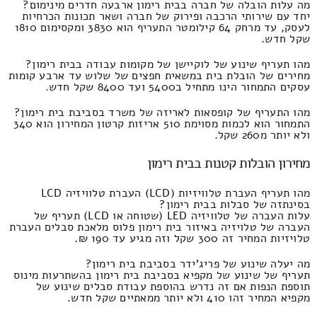
מה עלות הובלה של חברה בבית רימון ארבעה חדרים מינימום?
יחד עם שירותי הרכבה ופירוק של חברה ושאר תכונות הכרחיות
לעסק, עד מרחק 64 קילומטר התעריף הוא 3830 ומקסימום 1810
שקל חדש.
מהו תעריף שינוע של לוקיישן של מקומות עבודה בבית רימון?
מחירים של הובלת בית במשאית חפצים של שלוש עד ארבע קומות
עסקים התמחור הינו מתחיל ב5400 ועד 8400 שקל חדש.
מהו התעריף של קופסאות לאריזה של משרד בסביבת בית רימון?
התמחור הוא לכמות מסוימת 510 אריזות קרטון המחירון הוא 340
ולא יותר מ260 שקל.
מחירון הובלות קטנות בבית רימון
מהו תעריף העברת טלוויזיות (LCD) העברת טלוויזיה LCD
בסינתזה של סבלות בבית רימון?
עלות העברה של טלוויזיה LED (שטוחה או LCD) תעריף של
העברה של טלויזיה באיזור בית רימון פלוס מלאכת סבלים העברת
טלויזיות המחיר זה 300 שקל וזה מגיע עד 190 ₪.
מה יעלה שינוע של פריג'ידר בסביבת בית רימון?
תעריף של שינוע של מקפיא בסביבת בית רימון בהשתרעות מינוס
תוספת הנפות אם זה נדרש בהוספת עבודת סבלים שינוע של
מקפיא המחיר זהו 410 ולא יותר ממאתיים שקל חדש.