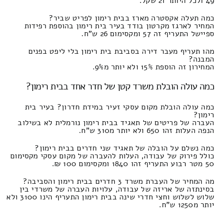
49 ולכל היותר 21 שקל.
כמה תעלה אקסטרה מארז בבית רימון לפריט שביר?
המחיר לארגז מקרטון בודד בעיר בית רימון בהוספת רפידות
ספיישל התעריף זה 57 ומקסימום 26 ש"ח.
מהו תעריף מעבר דירה בסביבת בית רימון בלי ליפט בפנים
המבנה?
המחירון זה הוספת 15% ולא יותר מ9%.
כמה עולה הובלת משרד קטן של חדר אחד בבית רימון?
כמה עולה הובלת מקום עסקי זעיר במידת חדרון? בעיר בית
רימון?
העברה של פריטים של תאגיד בבית רימון נורמלית לא בשילוב
הנפה העלות זהו 650 ולא יותר מ310 ש"ח.
כמה נשלם על הובלה של תאגיד שני חדרים בבית רימון?
כולל פירוק של עבודה, העלות להעברה של מקום עסקי מקסימום
50 מטר רבוע התעריף זהו 1840 ומקסימום 100 ₪.
מה המחיר של העברת משרד 3 חדרים בבית רימון והסביבה?
בסינתזה של אריזה של עבודה, עלויות העברה של משרדי בין
שלוש לשלוש וחצי חדרי שינה בבית רימון התעריף הינו 3100 ולא
יותר מ1250 ש"ח.