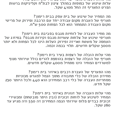
עלות שינוע של כמוסות במהלך צינון לבת"ח וקליניקות ברשות
הפרט התעריף זה החל מ410 שקל.
מה המחיר של שינוע של בית עסק בבית רימון?
תעריף של העברת מקום עבודה יחד עם הרכבה ופירוק של פריטי
מקום העבודה התמחור הוא לכל הפחות 500 ש"ח.
מה מחיר העברה של לוחיות מגבס בסביבת בית רימון?
תעריפי שינוע של צלחות עשויות מגבס וקירות מגבס? במיזוג של
העמסה על משטח ואריזה ופירוק העלות הינו לכל הפחות ולא יותר
מ300 שקלים חדשים. תלוי בכמה וכמה.
מהי עלות הובלה של רצפות בעיר בית רימון?
תעריף של הובלה של רצפות בהוספת להרים כולל שירותי מנוף
למשרדים המחיר הינו מתחיל מ400 שקלים חדשים.
מהו התעריף של העברת רכבים באיזור בית רימון?
מחירון הובלה של כלי תחבורה מתוך הנמל למגרש מכוניות
מסחריות העברה של כלי רכב המחירון הוא 440 ולכל היותר 230
שקל חדש.
מהי עלות העברה של זגוגית באיזור בית רימון?
המחיר לשינוע של לוחות זכוכית (ובין היתר מובטחת) ומכשירי
זכוכית כבדים פלוס שירותי הנפה המחירון זה 550 וזה מגיע עד
260 שקל.