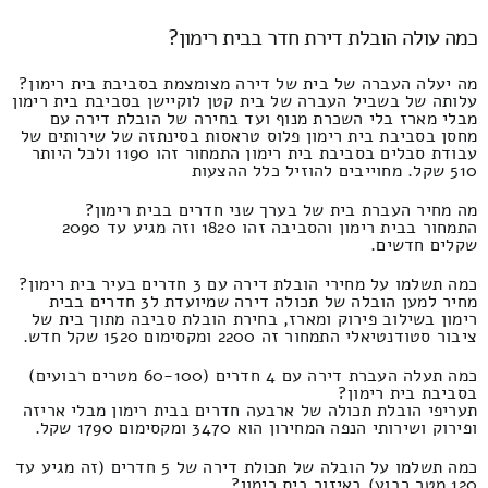
כמה עולה הובלת דירת חדר בבית רימון?
מה יעלה העברה של בית של דירה מצומצמת בסביבת בית רימון?
עלותה של בשביל העברה של בית קטן לוקיישן בסביבת בית רימון
מבלי מארז בלי השכרת מנוף ועד בחירה של הובלת דירה עם
מחסן בסביבת בית רימון פלוס טראסות בסינתזה של שירותים של
עבודת סבלים בסביבת בית רימון התמחור זהו 1190 ולכל היותר
510 שקל. מחוייבים להוזיל כלל ההצעות
מה מחיר העברת בית של בערך שני חדרים בבית רימון?
התמחור בבית רימון והסביבה זהו 1820 וזה מגיע עד 2090
שקלים חדשים.
כמה תשלמו על מחירי הובלת דירה עם 3 חדרים בעיר בית רימון?
מחיר למען הובלה של תכולה דירה שמיועדת ל3 חדרים בבית
רימון בשילוב פירוק ומארז, בחירת הובלת סביבה מתוך בית של
ציבור סטודנטיאלי התמחור זה 2200 ומקסימום 1520 שקל חדש.
כמה תעלה העברת דירה עם 4 חדרים (60-100 מטרים רבועים)
בסביבת בית רימון?
תעריפי הובלת תכולה של ארבעה חדרים בבית רימון מבלי אריזה
ופירוק ושירותי הנפה המחירון הוא 3470 ומקסימום 1790 שקל.
כמה תשלמו על הובלה של תכולת דירה של 5 חדרים (זה מגיע עד
120 מטר רבוע) באיזור בית רימון?