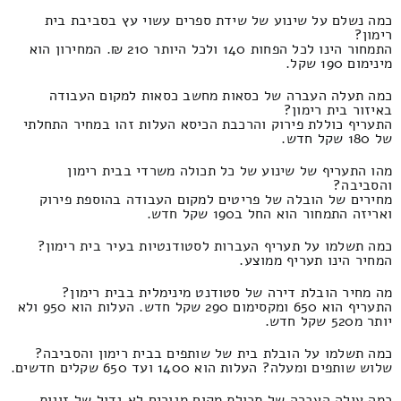
כמה נשלם על שינוע של שידת ספרים עשוי עץ בסביבת בית
רימון?
התמחור הינו לכל הפחות 140 ולכל היותר 210 ₪. המחירון הוא
מינימום 190 שקל.
כמה תעלה העברה של כסאות מחשב כסאות למקום העבודה
באיזור בית רימון?
התעריף כוללת פירוק והרכבת הכיסא העלות זהו במחיר התחלתי
של 180 שקל חדש.
מהו התעריף של שינוע של כל תכולה משרדי בבית רימון
והסביבה?
מחירים של הובלה של פריטים למקום העבודה בהוספת פירוק
ואריזה התמחור הוא החל ב190 שקל חדש.
כמה תשלמו על תעריף העברות לסטודנטיות בעיר בית רימון?
המחיר הינו תעריף ממוצע.
מה מחיר הובלת דירה של סטודנט מינימלית בבית רימון?
התעריף הוא 650 ומקסימום 290 שקל חדש. העלות הוא 950 ולא
יותר מ520 שקל חדש.
כמה תשלמו על הובלת בית של שותפים בבית רימון והסביבה?
שלוש שותפים ומעלה? העלות הוא 1400 ועד 650 שקלים חדשים.
כמה עולה העברה של תכולת מקום מגורים לא גדול של זוגות