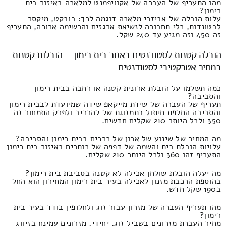
מהו התעריף של העברה של אקוויפמנט למלאכה באיזור בית
רימון?
עלות הובלה של אביזרי מלאכה דוגמה לכך: בובקט, מיקסר
לבטונדות, כלי תחבורה לנשיאת ארגזים והרשימה ארוכה, התעריף
זה 450 וזה מגיע עד 240 שקל.
הובלה קטנות לסטודנטים באזור בית רימון – הובלות קטנות
במחיר אטרקטיבי לסטודנטים
כמה תשלמו על הובלת ארונית קטנה או רחבה בבית רימון
והסביבה?
תעריף של העברה של שידת מייקאפ שידה שמיועדת לבבית רימון
והסביבה החלפת חיתול בתמזוגת של להרכיב ולפרק התמחור זה
350 ולכל היותר 210 שקלים חדשים.
מה המחיר של שינוע של ארון של כרכים בבית רימון והסביבה?
עלויות הובלת בית והשמה של דפפה של כותרים באיזור בית רימון
התעריף זהו 360 ולכל היותר 210 שקלים.
מה יעלה הובלת שולחן אכילה לא קטנה בסביבת בית רימון?
בהוספת הרכבת מזנון לאכילה בעיר בית רימון המחירון הוא החל
ב190 שקל חדש.
מהו תעריף העברה של מזרון עבור זוג ולחלופין בודד בעיר בית
רימון?
מחיר העברת מזרונים בשביל זוג, יחידי, מזרונים עמינח בזיווג