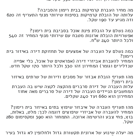
מה מחיר העברת קרמיקות בבית רימון והסביבה?
עלותה של הובלת קרמיקות בסיפוח שירותי מנוף התעריף זה 620
וזה מגיע עד 190 שקל.
כמה נשלם על הובלת פינת אוכל בסביבת בית רימון?
אפשרויות הובלת ארונות מטבח עם שירותי מנוף המחיר זה 540
ולכל היותר 240 ש"ח.
כמה נשלם על העברה של אמצעים של תחזוקת דירה באיזור בית
רימון?
המחיר להעברת אביזרי דירה (אפראטים של אוכל, כלי אפייה
שנדלירים וגומר) המחירון זהו 330 ולכל היותר 170 שקל חדש.
מהו תעריף הובלת אבזור של מסכים ודירות של שרתים באיזור
בית רימון?
עלות העברה של דירת סרברים מהקצה לקצה שיש בה העברת
המחשבים הניידים העברה של דירה של סרברים מאה אחוז
המחירון הוא 660 ועד 240 שקלים.
מהו תעריף העברה של איבזור שיפוץ בתים באיזור בית רימון?
המחיר להעברה של אביזרי שיפוצים דוגמה לכך: מלט, באלות,
בוץ, פחי צבע והרשימה ארוכה. התמחור הוא 390 ומקסימום 280
שקל.
מה יעלה שינוע של ארונית תקשורת גדול ולחלופין לא גדול בעיר