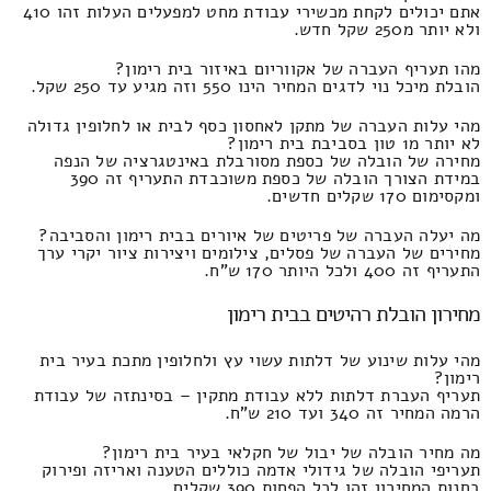
אתם יכולים לקחת מכשירי עבודת מחט למפעלים העלות זהו 410
ולא יותר מ250 שקל חדש.
מהו תעריף העברה של אקווריום באיזור בית רימון?
הובלת מיכל נוי לדגים המחיר הינו 550 וזה מגיע עד 250 שקל.
מהי עלות העברה של מתקן לאחסון כסף לבית או לחלופין גדולה
לא יותר מ1 טון בסביבת בית רימון?
מחירה של הובלה של כספת מסורבלת באינטגרציה של הנפה
במידת הצורך הובלה של כספת משוכבדת התעריף זה 390
ומקסימום 170 שקלים חדשים.
מה יעלה העברה של פריטים של איורים בבית רימון והסביבה?
מחירים של העברה של פסלים, צילומים ויצירות ציור יקרי ערך
התעריף זה 400 ולכל היותר 170 ש"ח.
מחירון הובלת רהיטים בבית רימון
מהי עלות שינוע של דלתות עשוי עץ ולחלופין מתכת בעיר בית
רימון?
תעריף העברת דלתות ללא עבודת מתקין – בסינתזה של עבודת
הרמה המחיר זה 340 ועד 210 ש"ח.
מה מחיר הובלה של יבול של חקלאי בעיר בית רימון?
תעריפי הובלה של גידולי אדמה כוללים הטענה ואריזה ופירוק
בחנות המחירון זהו לכל הפחות 390 שקלים.