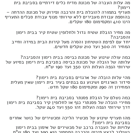
מה עלות העברה של מכונת מדיח כלים דירתיים בסביבת בית
רימון?
תעריף בתמורה להובלת בית והרכבה ופירוק של מכונת ההדחה –
בהוספת עבודת מעבירים ללא שירותי מנוף עבודת סבלים התעריף
הינו 410 ומקסימום 180 שקלים.
מה מחיר הובלת שטיח גדול ולחלופין שטיח קיר בבית רימון
והסביבה?
יחד עם לפיפת השטיחון והסרה מעל קירות הבית במידה וחייב
המחיר זה 300 ועד 210 שקלים חדשים.
כמה עולה שינוע של מכונת כביסה בבית רימון והסביבה?
עלותה של הובלה של מכונת כביסה בסביבת בית רימון בסיוע של
שירותי הנפה העלות הינו 350 ועד 190 ש"ח.
מהי עלות הובלה של ארגזים בסביבת בית רימון?
סידור הארגזים ושינוע גם בבתים בעיר בית רימון שאין מעלית
המחירון זה 290 ומקסימום 180 שקל חדש.
כמה נשלם על הובלת פסנתר בסביבת בית רימון?
מחירי הובלה של פסנתרי כנף או לחלופין קיר בסביבת בית רימון
דרך שירותי הנפה העלות זהו 550 ועד 240 שקל.
מהו תעריף שינוע של מכשיר הליכה ומכשירים של כושר אחרים
בסביבת בית רימון?
עלויות של העברה ברכב של מכשירים של אימון בבית רימון
בשילוב לבצע פירוק והרכבה התמחור הוא 390 ועד 180 ש"ח.