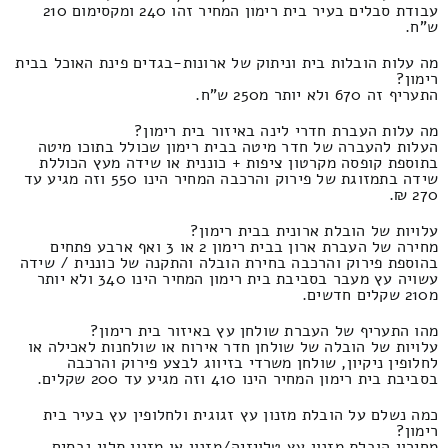
עבודת סבלים בעיר בית רימון המחיר זהו 240 ומקסימום 210
ש"ח.
מה עלות הובלות בית וניתוק של ארונות-בגדים פינת האוכל בבית
רימון?
התעריף זה 670 ולא יותר מ250 ש"ח.
מה עלות העברת חדרי לינה באיזור בית רימון?
העלות להעברה של חדר מיטה בבית רימון שכולל בתוכו מיטה
בתוספת קופסה מקרטון ציפות + כוננית או שידה מעץ הכוללת
שידה בתמזוגת של פירוק והרכבה המחיר הינו 550 וזה מגיע עד
270 ₪.
עלויות של הובלת ארונית בבית רימון?
מחירה של העברת ארון בבית רימון 2 או 3 ואף ארבע פתחים
בהוספת פירוק והרכבה בחירת הובלה והתקנה של כוננית / שידה
עשויה עץ מעבר בסביבת בית רימון המחיר הינו 340 ולא יותר
מ210 שקלים חדשים.
מהו התעריף של העברת שולחן עץ באיזור בית רימון?
עלויות של הובלה של שולחן חדר אירוח או שולחנות לאכילה או
לחלופין ניקיון, שולחן משרדי בזיווג לבצע פירוק והרכבה
בסביבת בית רימון המחיר הינו 410 וזה מגיע עד 200 שקלים.
כמה נשלם על הובלת מזנון עץ זגוגית ולחלופין עץ בעיר בית
רימון?
מחירון הובלת מזנון עץ טלויזיה/מזנון או מזנון תלוי גבסים