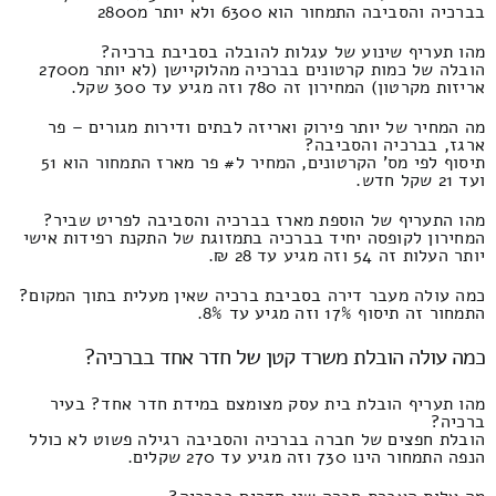
בברכיה והסביבה התמחור הוא 6300 ולא יותר מ2800
מהו תעריף שינוע של עגלות להובלה בסביבת ברכיה?
הובלה של כמות קרטונים בברכיה מהלוקיישן (לא יותר מ2700
אריזות מקרטון) המחירון זה 780 וזה מגיע עד 300 שקל.
מה המחיר של יותר פירוק ואריזה לבתים ודירות מגורים – פר
ארגז, בברכיה והסביבה?
תיסוף לפי מס' הקרטונים, המחיר ל# פר מארז התמחור הוא 51
ועד 21 שקל חדש.
מהו התעריף של הוספת מארז בברכיה והסביבה לפריט שביר?
המחירון לקופסה יחיד בברכיה בתמזוגת של התקנת רפידות אישי
יותר העלות זה 54 וזה מגיע עד 28 ₪.
כמה עולה מעבר דירה בסביבת ברכיה שאין מעלית בתוך המקום?
התמחור זה תיסוף 17% וזה מגיע עד 8%.
כמה עולה הובלת משרד קטן של חדר אחד בברכיה?
מהו תעריף הובלת בית עסק מצומצם במידת חדר אחד? בעיר
ברכיה?
הובלת חפצים של חברה בברכיה והסביבה רגילה פשוט לא כולל
הנפה התמחור הינו 730 וזה מגיע עד 270 שקלים.