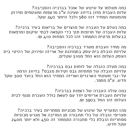
כמה תשלמו על שינוע של אוכל בברכיה והסביבה?
עלות העברת מזון בזיווג טעינה ע"ג מרצפות ומשטחים ופירוק
מהמשטח המחיר זהו 580 ולכל היותר 240 שקל.
כמה נשלם על העברה של מוצרים של בריאות בעיר ברכיה?
עלות העברה של תרופות תוך כדי הקפאה לבתי שיקום ומרפאות
בבעלות פרטית התמחור זהו לכל הפחות 410 ₪.
מה מחיר העברת משרד בברכיה והסביבה?
עלויות הובלת בית עסק בתמזוגת של אריזה ופירוק של רהיטי בית
העסק העלות הוא החל מ510 שקלים.
כמה תעלה הובלה של לוחות גבס בברכיה?
עלויות הובלה של תחתיות גבס וקירות מגבס? בזיווג הרמה
על-גבי משטחי הארגזים ואריזה המחיר הוא החל בועד 300 שקל
חדש. ע"פ מספר.
כמה עולה העברה של רצפות בברכיה?
עלויות העברת אריחים יחד עם לשאת כולל השכרת מנוף לבית
העלות זהו החל ב390 ₪.
מהו התעריף של שינוע של מכוניות מסחריות בעיר ברכיה?
תעריפי הובלה של כלי תחבורה מן המרינה אל מגרש מכוניות
מסחריות הובלת כלי תחבורה התמחור זה 450 ולא יותר מ240
שקל חדש.