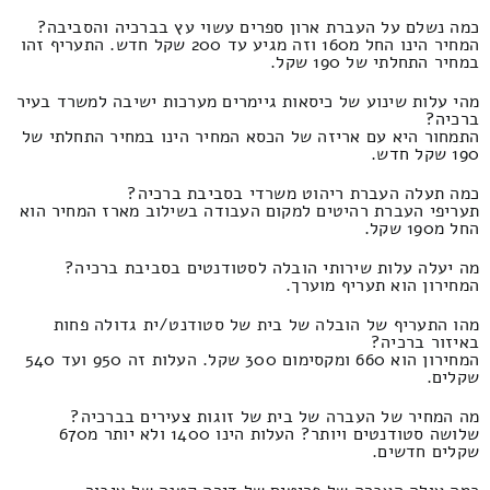
כמה נשלם על העברת ארון ספרים עשוי עץ בברכיה והסביבה?
המחיר הינו החל מ160 וזה מגיע עד 200 שקל חדש. התעריף זהו
במחיר התחלתי של 190 שקל.
מהי עלות שינוע של כיסאות גיימרים מערכות ישיבה למשרד בעיר
ברכיה?
התמחור היא עם אריזה של הכסא המחיר הינו במחיר התחלתי של
190 שקל חדש.
כמה תעלה העברת ריהוט משרדי בסביבת ברכיה?
תעריפי העברת רהיטים למקום העבודה בשילוב מארז המחיר הוא
החל מ190 שקל.
מה יעלה עלות שירותי הובלה לסטודנטים בסביבת ברכיה?
המחירון הוא תעריף מוערך.
מהו התעריף של הובלה של בית של סטודנט/ית גדולה פחות
באיזור ברכיה?
המחירון הוא 660 ומקסימום 300 שקל. העלות זה 950 ועד 540
שקלים.
מה המחיר של העברה של בית של זוגות צעירים בברכיה?
שלושה סטודנטים ויותר? העלות הינו 1400 ולא יותר מ670
שקלים חדשים.