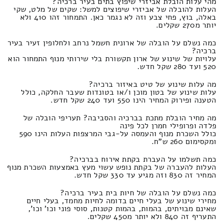
מהי עלות הובלת אביזרי שיפוץ בתים בעיר ברכיה?
העלות להובלה של אביזרי שיפוצים למשל: שקים של מלט, שקי
באלה, בוץ, פחי צבע וזה לא נגמר כאן. התמחור זהו 410 ולא
יותר מ270 שקלים.
כמה נשלם על הובלה של ארונית חשמל נרחב ולחלופין זעיר בעיר
ברכיה?
עלויות של שינוע של ארון תקשורת בלי שירותי מנוף התמחור הוא
520 ועד 280 שקל חדש.
מה עלות שינוע של טיט באיזור ברכיה?
עלות שינוע של בטון מוכן ו/או בטונדות שעבר החלקה, כולל
הטענה ופירוק המחיר הינו 550 ועד 240 שקל חדש.
מה מחיר הובלת מתכת בברכיה והסביבה? תעריפי הובלה של
פלדה ופרופילי חמרן לכל פינה
כולל השכרת מנוף והעמסה על-גבי המרצפות העלות הינו 590
ומקסימום 260 ש"ח.
כמה תשלמו על העברת בקתת אירוח בברכיה?
העלות להעברה של בקתת נופש עשוי מעץ באמצעות השכרת מנוף
המחיר זה 830 וזה מגיע עד 330 שקל חדש.
כמה נשלם על הובלה של חיות בית בעיר ברכיה?
מחירי שינוע של בעלי חיים בדומה לחיות מחמד, בעלי חיים
שאינם מבויתים, בהמות, בהמות קטנות, סוסי פוני וכו' וכו',
התעריף זה 840 ולא יותר מ450 שקלים.