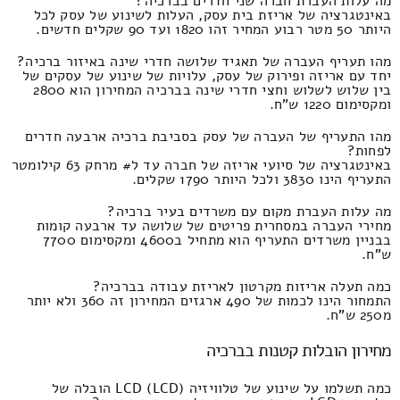
מה עלות העברת חברה שני חדרים בברכיה?
באינטגרציה של אריזת בית עסק, העלות לשינוע של עסק לכל
היותר 50 מטר רבוע המחיר זהו 1820 ועד 90 שקלים חדשים.
מהו תעריף העברה של תאגיד שלושה חדרי שינה באיזור ברכיה?
יחד עם אריזה ופירוק של עסק, עלויות של שינוע של עסקים של
בין שלוש לשלוש וחצי חדרי שינה בברכיה המחירון הוא 2800
ומקסימום 1220 ש"ח.
מהו התעריף של העברה של עסק בסביבת ברכיה ארבעה חדרים
לפחות?
באינטגרציה של סיועי אריזה של חברה עד ל# מרחק 63 קילומטר
התעריף הינו 3830 ולכל היותר 1790 שקלים.
מה עלות העברת מקום עם משרדים בעיר ברכיה?
מחירי העברה במסחרית פריטים של שלושה עד ארבעה קומות
בבניין משרדים התעריף הוא מתחיל ב4600 ומקסימום 7700
ש"ח.
כמה תעלה אריזות מקרטון לאריזת עבודה בברכיה?
התמחור הינו לכמות של 490 ארגזים המחירון זה 360 ולא יותר
מ250 ש"ח.
מחירון הובלות קטנות בברכיה
כמה תשלמו על שינוע של טלוויזיה LCD (LCD) הובלה של