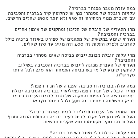
כמה עולה מעבר פסנתר בברכיה?
עלויות הובלה של פסנתרי כנף או לחלופין קיר בברכיה והסביבה
עם השכרת מנוף המחירון זה 550 ולא יותר מ230 שקלים חדשים.
מהו התעריף של הובלה של הליכון ומתקנים של אימון אחרים
בברכיה והסביבה?
תעריף שינוע במשאית של מתקנים של ספורט באיזור ברכיה כולל
להרכיב ולפרק העלות זה 400 וזה מגיע עד 170 שקלים.
מהי עלות הובלת מכונת ייבוש כביסה שאינו מסחרי בברכיה
והסביבה?
תעריף של העברת מכונה לייבוש בברכיה והסביבה בשילוב
להתקין שינוע של מייבש כביסה התמחור הוא 410 ולכל היותר
170 ש"ח.
כמה עולה בברכיה והסביבה העברה של תנור רצפה?
מחיר הובלה של תנור רצפה פמיליארי בברכיה והסביבה יכולת
באינטגרציה של הנפות והתקנה של תנור לבנים העברת כיריים
בחיק המשפחה המחירון זה 390 ולכל היותר 170 ₪.
מה המחיר של העברת פריג'ידר לבית באיזור ברכיה?
העלות לשינוע של מקרר לבית בעיר ברכיה בהוספת הרמה ומנוף
העלות זהו 410 ומקסימום 210 שקלים חדשים.
מהי עלות הובלת כלי מיתר באיזור ברכיה?
תעריפי העברה של כלי בברכיה והסביבה (תוף, גיטרה, כלי קלאסי