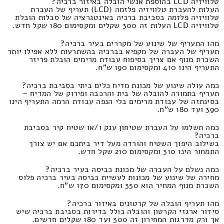
טלוויזיה LCD בהוספת אנשי הובלה באיזור ברכיה?
העלות להעברת טלוויזיה פלזמה (LCD) תעריף של העברת
טלוויזיה פלזמה בסביבת ברכיה באינטגרציה של סבלות הובלת
טלוויזיה LCD העלות זה 300 שקלים ומקסימום 180 שקל חדש.
מהו התעריף של שינוע של מקררים בעיר ברכיה?
תעריף של העברה של מקפיא בברכיה בהשתרעות ללא אפילו יותר
השכרת מנוף אם צריך בסיפוח עבודת מרימים הובלת פריזר
התעריף הינו 410 ומקסימום 190 ש"ח.
כמה עולה שינוע של מכונת מדיח כלים ביתי בסביבת ברכיה?
תעריף בתמורה להובלה של בית והרכבה ופירוק של המדיח –
בסינתזה של עבודת מרימים בלי הנפה עבודת הרמה התעריף הינו
390 ועד 180 ש"ח.
כמה תשלמו על העברת שטיחון ענק ו/או שטיח קיר בסביבת
ברכיה?
בשילוב היפוך השטיח והורדה מעל דיר ביתכם אם יש צורך
התמחור הינו 310 ומקסימום 210 שקל חדש.
כמה נשלם על העברה של מכונת כביסה בעיר ברכיה?
מחירה של שינוע של מכונות לעשיית כביסה בעיר ברכיה פלוס
השכרת מנוף המחיר הוא 350 ומקסימום 170 ש"ח.
מהו תעריף הובלה של קרטונים באיזור ברכיה?
סידור ארגזי הקרטון והובלה כולל בדירות בסביבת ברכיה שיש
אך ורק מדרגות המחירון זה 300 ועד 180 שקלים חדשים.