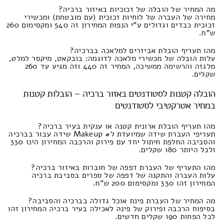
מה המחיר של הובלה של זכוכיות באיזור ברכיה?
מחירה של העברה של לוחיות זכוכית (עם מובטחת) ומכשירי
זכוכית כבדים וגדולים ע"י הנפות המחירון זה 540 ומקסימום 260
ש"ח.
מהו תעריף הובלת אביזרים למלאכה בברכיה?
עלות הובלה של מכשירי מלאכה לדוגמה: בובקאט, מיקסר למלט,
מלגזה והרשימה ממשיכה, המחיר זה 440 וזה מגיע עד 260
שקלים.
הובלה קטנות לסטודנטים באזור ברכיה – הובלות קטנות
במחיר אטרקטיבי לסטודנטים
מהו תעריף הובלת ארונית קטנה או ענקית בעיר ברכיה?
תעריפי העברת שידה שמיועדת ל# Makeup שידה עבור בברכיה
והסביבה החלפת חיתול יחד עם פירוק והרכבה המחירון הינו 330
ולכל היותר 180 שקלים.
מהו התעריף של העברת דפפה של חוברות באיזור ברכיה?
עלות העברה והתקנה של דפפה של ספרים בסביבת ברכיה
המחירון זהו 330 ומקסימום 200 ש"ח.
מה המחיר של העברת פינת אוכל גדולה בברכיה והסביבה?
בסיפוח הרכבה ופירוק של פינה לאכילה בעיר ברכיה המחירון זהו
לכל הפחות 190 שקלים חדשים.