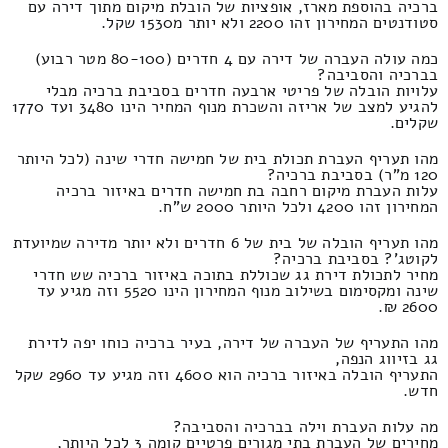
ברכיה בהוספת מארז, אופציות של הובלת מיקום מתוך דירה עם
סטודנטים המחירון זהו 2200 ולא יותר מ1530 שקל.
כמה עולה העברה של דירה עם 4 חדרים (80-100 מטר רבוע)
בברכיה והסביבה?
עלויות הובלה של פריטי ארבעה חדרים בסביבת ברכיה מבלי
להגיע למצב של אריזה והשכרת מנוף המחיר הינו 3480 ועד 1770
שקלים.
מהו תעריף העברת תכולת בית של חמישה חדרי שינה (לכל היותר
120 מ"ר) בסביבת ברכיה?
עלות העברת מיקום רחבה בת חמישה חדרים באיזור ברכיה
המחירון זהו 4200 ולכל היותר 2000 ש"ח.
מהו תעריף הובלה של בית של 6 חדרים ולא יותר מדירה שמיועדת
לקוטג'? בסביבת ברכיה?
מחיר לתכולת דירת גג שכוללת בתוכה באיזור ברכיה שש חדרי
שינה ומקסימום בשילוב מנוף המחירון הינו 5520 וזה מגיע עד
2600 ₪.
מהו התעריף של העברה של דירה, בעיר ברכיה כוחו יפה לדירת
גג בזיווג הנפה,
התעריף הובלה באיזור ברכיה הוא 4600 וזה מגיע עד 2960 שקל
חדש.
מה עלות העברת וילה בברכיה והסביבה?
מחירים של העברת בתי מגורים פרטיים קומה 3 לכל היותר,