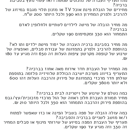
מהו תעריף העברה של מזנונים שמשה ו/או עשוי מעץ בסביבת
ברכיה?
מחירים של הובלת פינת אוכל TV או מזנון תלוי מגבס במיזוג של
להרכיב ולפרק המחירון הוא 390 ולכל היותר 200 ש"ח.
מה מחיר הובלה של מיטה לילדים לשתיים ולחלופין לאדם
בברכיה?
התמחור הוא 330 ומקסימום 190 שקלים.
מה מחיר בסביבת ברכיה העברה של יסוד מיטת ילדים ותו לא?
בהוספת להרכיב ולפרק בתמזוגת של עבודת סבלים, ואופציה של
שינוע של קופסה מקרטון ציפות העלות זה 650 וזה מגיע עד 180
₪.
מה המחיר של העברת חדר אירוח מאה אחוז בברכיה?
התעריף בזיווג מערכת ישיבה הכוללת טלוויזיה פלזמה בתוספת
שולחן חדר מרכזי בתמזוגת של פירוק והרכבה העלות זהו 600
ולא יותר מ360 שקלים.
כמה נשלם על שינוע של ויטרינה לבית בברכיה?
מחיר תמורת העברת חלון ראווה של הול מרכזי מזכוכית/עץ/גבס
בהוספת פירוק והרכבה התמחור הוא 350 ולכל היותר 210 ₪.
כמה עולה הובלה של ספה בשביל הפינה או כזו שאפשר לפתוח
ו/או מושב לשניים בברכיה והסביבה?
תעריף של העברת הספה בסיוע של שירותי מינוף או סבלים המחיר
זה 330 וזה מגיע עד 190 שקלים.