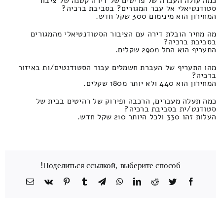
כמה עולה העברה של פריטים של דירה קטנה של ציבור
סטודנטיאלי אל עבר המגורים? בסביבת ברכיה?
המחירון הוא מינימום 300 שקל חדש.
מה מחיר הובלת דירה עם הציבור הסטודנטיאלי מהמגורים
בסביבת ברכיה?
התעריף הוא החל מ290 שקלים.
מהו התעריף של העברת חשמלים עבור הסטודנטים/ות באיזור
ברכיה?
המחירון הוא 440 ולא יותר מ180 שקלים.
כמה תעלה מעברים, הרכבה ופירוק של רהיטים בבית של
סטודנט/ית בסביבת ברכיה?
העלות זהו 330 ולכל היותר 210 שקל חדש.
Поделиться ссылкой, выберите способ!
Facebook
Twitter
Reddit
LinkedIn
WhatsApp
Telegram
Tumblr
Pinterest
Vk
כתובת
דואר
אלקטרוני