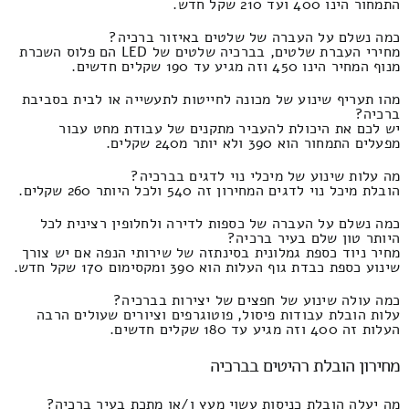
התמחור הינו 400 ועד 210 שקל חדש.
כמה נשלם על העברה של שלטים באיזור ברכיה?
מחירי העברת שלטים, בברכיה שלטים של LED הם פלוס השכרת
מנוף המחיר הינו 450 וזה מגיע עד 190 שקלים חדשים.
מהו תעריף שינוע של מכונה לחייטות לתעשייה או לבית בסביבת
ברכיה?
יש לכם את היכולת להעביר מתקנים של עבודת מחט עבור
מפעלים התמחור הוא 390 ולא יותר מ240 שקלים.
מה עלות שינוע של מיכלי נוי לדגים בברכיה?
הובלת מיכל נוי לדגים המחירון זה 540 ולכל היותר 260 שקלים.
כמה נשלם על העברה של כספות לדירה ולחלופין רצינית לכל
היותר טון שלם בעיר ברכיה?
מחיר ניוד כספת גמלונית בסינתזה של שירותי הנפה אם יש צורך
שינוע כספת כבדת גוף העלות הוא 390 ומקסימום 170 שקל חדש.
כמה עולה שינוע של חפצים של יצירות בברכיה?
עלות הובלת עבודות פיסול, פוטוגרפים וציורים שעולים הרבה
העלות זה 400 וזה מגיע עד 180 שקלים חדשים.
מחירון הובלת רהיטים בברכיה
מה יעלה הובלת כניסות עשוי מעץ ו/או מתכת בעיר ברכיה?