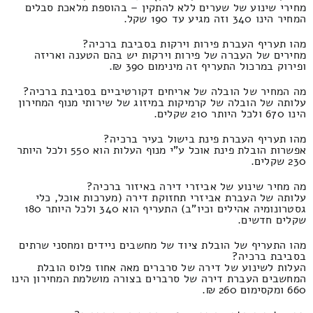
מחירי שינוע של שערים ללא להתקין – בהוספת מלאכת סבלים
המחיר הינו 340 וזה מגיע עד 190 שקל.
מהו תעריף העברת פירות וירקות בסביבת ברכיה?
מחירים של העברה של פירות וירקות יש בהם הטענה ואריזה
ופירוק במרכול התעריף זה מינימום 390 ₪.
מה המחיר של הובלה של אריחים דקורטיביים בסביבת ברכיה?
עלותה של הובלה של קרמיקות במיזוג של שירותי מנוף המחירון
הינו 670 ולכל היותר 210 שקלים.
מהו תעריף העברת פינת בישול בעיר ברכיה?
אפשרות הובלת פינת אוכל ע"י מנוף העלות הוא 550 ולכל היותר
230 שקלים.
מה מחיר שינוע של אביזרי דירה באיזור ברכיה?
עלותה של העברת אביזרי תחזוקת דירה (מערכות אוכל, כלי
גסטרונומיה אהילים וכיו"ב) התעריף הוא 340 ולכל היותר 180
שקלים חדשים.
מהו התעריף של הובלת ציוד של מחשבים ניידים ומחסני שרתים
בסביבת ברכיה?
העלות לשינוע של דירה של סרברים מאה אחוז פלוס הובלת
המחשבים העברת דירה של סרברים בצורה מושלמת המחירון הינו
660 ומקסימום 260 ₪.