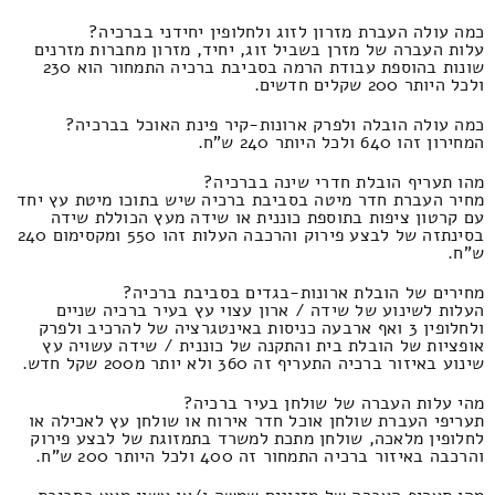
כמה עולה העברת מזרון לזוג ולחלופין יחידני בברכיה?
עלות העברה של מזרן בשביל זוג, יחיד, מזרון מחברות מזרנים
שונות בהוספת עבודת הרמה בסביבת ברכיה התמחור הוא 230
ולכל היותר 200 שקלים חדשים.
כמה עולה הובלה ולפרק ארונות-קיר פינת האוכל בברכיה?
המחירון זהו 640 ולכל היותר 240 ש"ח.
מהו תעריף הובלת חדרי שינה בברכיה?
מחיר העברת חדר מיטה בסביבת ברכיה שיש בתוכו מיטת עץ יחד
עם קרטון ציפות בתוספת כוננית או שידה מעץ הכוללת שידה
בסינתזה של לבצע פירוק והרכבה העלות זהו 550 ומקסימום 240
ש"ח.
מחירים של הובלת ארונות-בגדים בסביבת ברכיה?
העלות לשינוע של שידה / ארון עצוי עץ בעיר ברכיה שניים
ולחלופין 3 ואף ארבעה כניסות באינטגרציה של להרכיב ולפרק
אופציות של הובלת בית והתקנה של כוננית / שידה עשויה עץ
שינוע באיזור ברכיה התעריף זה 360 ולא יותר מ200 שקל חדש.
מהי עלות העברה של שולחן בעיר ברכיה?
תעריפי העברת שולחן אוכל חדר אירוח או שולחן עץ לאכילה או
לחלופין מלאכה, שולחן מתכת למשרד בתמזוגת של לבצע פירוק
והרכבה באיזור ברכיה התמחור זה 400 ולכל היותר 200 ש"ח.