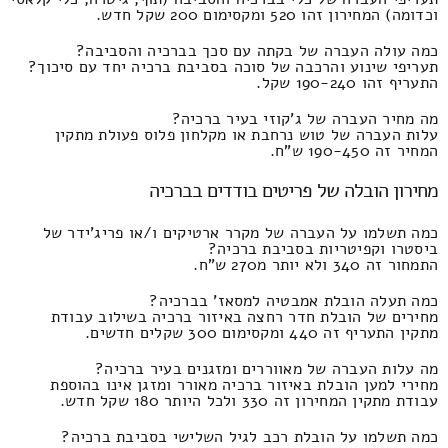
וכדומה) המחירון זהו 520 ומקסימום 200 שקל חדש.
כמה עולה העברה של בקתה עם סכך בברכיה והסביבה?
תעריפי שינוע והרכבה של סוכה בסביבת ברכיה יחד עם סיכוך?
התעריף זהו 190-240 שקל.
מה מחיר העברה של ג'קוזי בעיר ברכיה?
עלות העברה של טוש נרחבת או מקלחון פלוס פעולת מתקין
המחיר זה 190-450 ש"ח.
מחירון הובלה של פריטים בודדים בברכיה
כמה תשלמו על העברה של מקרר ארטיקים ו/או פריג'ידר של
ביסטרו וקפיטריות בסביבת ברכיה?
התמחור זה 340 ולא יותר מ270 ש"ח.
כמה תעלה הובלת אמבטיה למסאז' בברכיה?
מחירים של הובלת חדר רחצה באיזור ברכיה בשילוב עבודת
מתקין התעריף זה 440 ומקסימום 300 שקלים חדשים.
מה עלות העברה של מאווררים ומזגנים בעיר ברכיה?
מחירי למען הובלת באיזור ברכיה מאורר ומזגן אינו בהוספת
עבודת מתקין המחירון זה 330 ולכל היותר 180 שקל חדש.
כמה תשלמו על הובלת רכב לגיל השלישי בסביבת ברכיה?