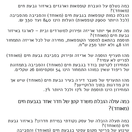
כמה נשלם על העברת קופסאות וארגזים באיזור גבעת חים
(מאוחד)?
הובלת כמות קופסאות בגבעת חים (מאוחד) והסביבה מהסביבה
(לכל היותר 2900 קופסאות) העלות הינו 840 ועד 330 ₪.
מה עלות אף יותר אריזה ופירוק למשרדים ובית – לארגז באיזור
גבעת חים (מאוחד)?
תוספת בהתאם למספר הקופסאות, מחירה של לכל אריזה התמחור
זהו 48 ולא יותר מ23 ש"ח.
מהו תעריף הוספה של אריזה ופירוק בסביבת גבעת חים (מאוחד)
לפריט לא עמיד?
המחירון לקרטון בודד בגבעת חים (מאוחד) והסביבה בתמזוגת
של ריפוד שאין כמוהו התמחור הינו 54 ומקסימום 26 שקלים.
מהו התעריף של מעבר דירה בעיר גבעת חים (מאוחד) שיש אך
ורק מדרגות בתוך הלוקיישן?
המחירון הינו תוספת של 17% ולכל היותר 7%.
כמה עולה הובלת משרד קטן של חדר אחד בגבעת חים
(מאוחד)?
כמה תעלה הובלה של עסק נקודתי במידת חדרון? באיזור גבעת
חים (מאוחד)?
שינוע של פריטי מקום עסקי בגבעת חים (מאוחד) והסביבה