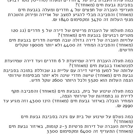
כמה עולה העברת בית של 4 חדרים ומעלה (70-110 מטר רבוע)
בסביבת גבעת חים (מאוחד)?
תעריפי העברה של חפצים של 4 חדרים ומעלה בגבעת חים
(מאוחד) והסביבה מבלי להגיע למצב של אריזה ופירוק והשכרת
מנוף העלות זה 3470 ומקסימום 1840 ₪.
כמה תשלמו על העברת פריטים של דירה של 5 חדרים (גג 120
מטרים רבועים) בגבעת חים (מאוחד)?
עלויות העברה של דירה גדולה שבה חמישה חדרים בגבעת חים
(מאוחד) והסביבה המחיר זה 4400 ולא יותר מ1900 שקלים
חדשים.
כמה תעלה העברת דירה שמיועדת ל 6 חדרים ועד דירה שמיועדת
לפנטהאוז בגבעת חים (מאוחד)?
עלותה של למען פריטי דירה עם עליית גג שכוללת בתוכה בסביבת
גבעת חים (מאוחד) שישה חדרי שינה ולא יותר מבסיפוח שירותי
הנפה העלות הוא 5520 ולכל היותר 2600 שקל חדש.
כמה תעלה שינוע של בית, בגבעת חים (מאוחד) והסביבה תקף
לדירת גג בתמזוגת של שירותי הנפה,
המחיר הובלה באיזור גבעת חים (מאוחד) הינו 4300 וזה מגיע עד
2990 ₪.
כמה נשלם על שינוע של בית עם גינה בסביבת גבעת חים
(מאוחד)?
עלויות העברה של דירות פרטיות 2-3 קומות, באיזור גבעת חים
(מאוחד) התעריף זה 6400 ומקסימום 3300