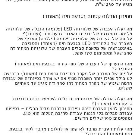
מגיע עד 230 ש"ח.
מחירון הובלות קטנות בגבעת חים (מאוחד)
מה יעלה העברה של טלוויזיה LED (פלזמה) הובלה של טלוויזיה
פלזמה בתמזוגת של סבלים באיזור גבעת חים (מאוחד)?
עלותה של העברה של טלוויזיה פלזמה (פלזמה) תעריף של
העברה של טלוויזיה LED בגבעת חים (מאוחד) והסביבה
באינטגרציה של מלאכת סבלים העברה של טלויזיות המחיר זה
290 שקל ומקסימום 170 שקל.
מהו התעריף של העברה של גופי קירור בגבעת חים (מאוחד)
והסביבה?
עלויות של העברה של מקרר בסביבת גבעת חים (מאוחד) ברביצה
לא כולל אפילו יותר השכרת מנוף אם יש צורך בסינתזה של עבודת
הרמה שינוע של מקרר המחיר זהו 390 וזה מגיע עד מאתיים
שקלים.
מה יעלה הובלה של מכונת מדיח כלים לשימוש בבית בסביבת
גבעת חים (מאוחד)?
מחירון למען העברת דירה ופירוק והרכבת מדיח הכלים – בסיפוח
עבודת סבלים בלי הנפות עבודת סחיבה העלות הוא 410
ומקסימום 190 שקלים חדשים.
מהי עלות העברת מרבד לא קטן או לחלופין מרבד לקיר בגבעת
חים (מאוחד) והסביבה?