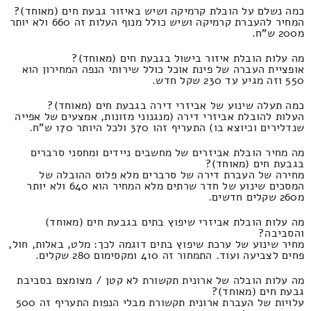
כמה נשלם על הובלת קרמיקה ושיש באיזור גבעת חים (מאוחד)?
המחיר להעברת קרמיקה ושיש כולל מנוף העלות זה 660 ולא יותר
מ200 ש"ח.
מה עלות הובלת איזור בישול בגבעת חים (מאוחד)?
אופציית העברה של פינת אוכל כולל שירותי הנפה המחירון הוא
550 וזה מגיע עד 230 שקל חדש.
כמה תעלה שינוע של אביזרי דירה בגבעת חים (מאוחד)?
העלות להובלת אביזרי דירה (מנגנוני מזונות, אמצעים של אפייה
שנדלירים וכיוצא בו) התעריף זהו 370 ולכל היותר 170 ש"ח.
מה מחיר הובלת אביזרים של מחשבים ניידים ומחסני סרברים
בגבעת חים (מאוחד)?
מחירה של העברת דירה של סרברים מלא פלוס ההובלה של
המסכים שינוע של חדר שרתים מלא המחיר הוא 640 ולא יותר
מ260 שקלים חדשים.
מה עלות הובלת אביזרי שיפוץ בתים בגבעת חים (מאוחד)
והסביבה?
מחיר שינוע של ערכת שיפוץ בתים דוגמה לכך: מלט, באלות, חול,
פחים לצביעה ועוד. התמחור זה 410 ומקסימום 280 שקלים.
מה עלות הובלה של ארונית תקשורת לא קטן / מצומצם בסביבת
גבעת חים (מאוחד)?
עלויות של העברת ארונית תקשורת מבלי הנפות התעריף זה 500