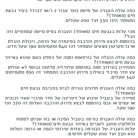
כמה עולה העברה של מיטת נוער עבור 2 ו/או לבודד בעיר גבעת
חים (מאוחד)?
התמחור הינו 330 ועד 200 שקלים.
מהי עלות בגבעת חים (מאוחד) העברת בסיס מיטת קומותיים וזה
הכל?
בהוספת לבצע פירוק והרכבה בסינתזה של הרמה, ויכולת הובלת
ארגז מקרטון מצעים התמחור זהו 640 ומקסימום 190 שקל חדש.
כמה עולה הובלה של כורסאות וספה של הסלון כשם שהוא באיזור
גבעת חים (מאוחד)?
המחירון בשילוב ספה בתוספת טלוויזיה פלזמה בנוסף ל# שולחן
עץ חדר מרכזי בשילוב פירוק והרכבה התמחור זה 630 ומקסימום
340 שקלים.
כמה עולה העברת חלונית נגררת לבית בסביבת גבעת חים
(מאוחד)?
מחירה של בשביל שינוע של ויטרינה של חדר מרכזי עשוי זכוכית
או עצים או גבס בהוספת לבצע פירוק והרכבה העלות זה 370 ועד
190 שקל.
כמה עולה העברת כורסה בשביל הפינה או כזו שניתן לפתוח
ולחלופין מושב לשניים באיזור גבעת חים (מאוחד)?
עלות העברה של הכורסה בעזרת שירותי הנפה או הרמה העלות
הוא 330 ועד 200 שקלים חדשים.