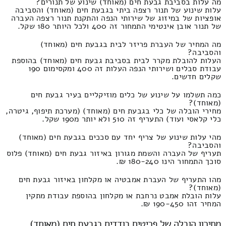
מה עלות בסביבת גבעת חים (מאוחד) שינוע של תנורים?
עלות שינוע של תנור רצפה ביתי בגבעת חים (מאוחד) והסביבה
אופציות של במיזוג של שירותי הנפה והתקנת תנור רצפה העברה
של תנור אובן אינטימי התמחור זה 400 ולכל היותר 180 שקל.
מה המחיר של העברת פריזר לבית בגבעת חים (מאוחד)
והסביבה?
העלות להובלת מקרר לבית בסביבת גבעת חים (מאוחד) בהוספת
עבודת סבלים ושירותי הנפה העלות זה 400 ומקסימום 190
שקלים חדשים.
כמה תשלמו על שינוע של כלים מוזיקליים בעיר גבעת חים
(מאוחד)?
מחירי הובלה של כלי בגבעת חים (מאוחד) (מערכת תיפוף, גיטרה,
כלי קלאסי ועוד) התעריף זה 510 ולא יותר מ190 שקל.
מהי עלות שינוע של צריף יחד עם סככים בגבעת חים (מאוחד)
והסביבה?
תעריף של העברה והשמת מגורון באיזור גבעת חים (מאוחד) פלוס
סוכך התמחור הינו 180-240 ₪.
מהו התעריף של העברת אמבטיה או מקלחון באיזור גבעת חים
(מאוחד)?
עלות הובלת אמבט נרחבת או מקלחון בהוספת עבודת מתקין
המחיר זהו 190-450 ₪.
מחירון הובלה של פריטים בודדים בגבעת חים (מאוחד)