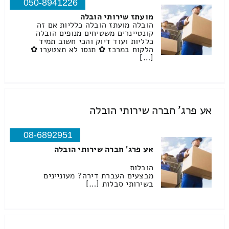
050-8941226
מועתז שירותי הובלה
הובלה מועתז הובלה כלליות אם זה
קונטיינרים משטיחים מנופים הובלה
כלליות ועוד דיוק והכי חשוב תמיד
הלקוח במרכז ✿ תנסו לא תצטערו ✿
[…]
אע פרג' חברה שירותי הובלה
08-6892951
אע פרג' חברה שירותי הובלה
הובלות
מבצעים העברת דירה? מעוניינים
בשירותי סבלות […]