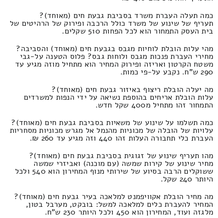
כמה תעלה העברת משרד בסביבת גבעת חים (מאוחד)?
תעריף של שינוע של משרד כולל הרכבה ופירוק של הרהיטים של
בית העסק התמחור הוא לכל הפחות 510 שקלים.
מהי עלות הובלת לוחיות מגבס בגבעת חים (מאוחד) והסביבה?
מחירי העברת פנכות מגבס ולוחות גבס? פלוס הטענה על-גבי
משטח הקרטון ואריזה ופירוק המחיר הוא מתחיל מוזה מגיע עד
290 ש"ח. נקבע על-פי כמות.
מה יעלה הובלת ריצוף באיזור גבעת חים (מאוחד)?
עלות הובלת אריחים בהוספת נשיאה על ידי הנפות למשרדים
התמחור זהו מתחיל מ400 שקל חדש.
כמה תשלמו על שינוע של משאיות בסביבת גבעת חים (מאוחד)?
עלויות של הובלה של מכוניות מהנמל אל מגרש מכוניות מסחריות
העברת כלי תחבורה העלות זהו 440 וזה מגיע עד 260 ₪.
מהו תעריף שינוע של זגוגית בסביבת גבעת חים (מאוחד)?
מחיר שינוע של קירות שמשה (עם מוכנה) ואביזרי שמשה
ששוקלים הרבה בסיוע של שירותי מנוף המחירון הוא 540 ולכל
היותר 240 שקל.
מה מחיר הובלת אקוויפמנט למלאכה בעיר גבעת חים (מאוחד)?
המחיר להעברת כלים למלאכה למשל: בובקט, מערבל בטון,
מלגזה ועוד, המחירון הוא 450 ולכל היותר 230 ש"ח.