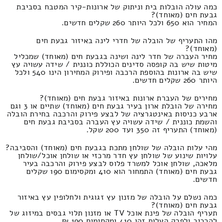
כמה עולה הובלות בית וניתוק של ארונות-קיר המטבח בסביבת
גבעת חים (מאוחד)?
המחיר הוא 650 ולכל היותר 260 שקלים חדשים.
מהו התעריף של הובלה של חדרי לינה באיזור גבעת חים
(מאוחד)?
מחיר העברה של חדר לינה ושינה בגבעת חים (מאוחד) שמכליל
מיטות שיש בה קופסה סדינים הכוללת כוננית / שידה עשויה עץ
שיש בה ארונות בהוספת הרכבה ופירוק המחירון הינו 540 ולכל
היותר 260 שקלים חדשים.
מחירים של העברת ארונות באיזור גבעת חים (מאוחד)?
מחירה של הובלת ארון בעיר גבעת חים (מאוחד) שתיים או 3 וגם
ארבע כניסות באינטגרציה של לבצע פירוק והרכבה בחירת הובלה
והשמת כוננית / שידה עשויה עץ העברה בסביבת גבעת חים
(מאוחד) התעריף זה 350 ועד 200 שקל.
מהי עלות הובלה של שולחן מתכת בגבעת חים (מאוחד) והסביבה?
עלויות שינוע של שולחן עץ חדר מרכזי או שולחן אוכל/שולחן
מלאכה, שולחן אוכל למשרד פלוס לבצע פירוק והרכבה בעיר
גבעת חים (מאוחד) התמחור הוא 410 ומקסימום 190 שקלים
חדשים.
כמה נשלם על הובלה של מזנון עץ זגוגית ולחלופין עץ באיזור
גבעת חים (מאוחד)?
תעריף הובלה של פינת אוכל TV או מזנון תלוי גבסים במיזוג של
להרכיב ולפרק העלות זהו 410 ומקסימום 190 ₪.