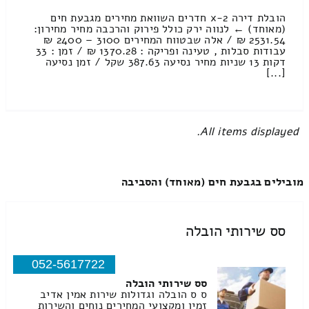
הובלת דירה 2-x חדרים השוואת מחירים מגבעת חים
(מאוחד) ← לנווה ירק כולל פירוק והרכבה מחיר מחירון:
2531.54 ₪ / אלה שבטווח המחירים 3100 – 2400 ₪
עבודות סבלות , טעינה ופריקה : 1370.28 ₪ / זמן : 33
דקות 13 שניות מחיר נסיעה 387.63 שקל / זמן נסיעה
[...]
All items displayed.
מובילים בגבעת חים (מאוחד) והסביבה
סס שירותי הובלה
052-5617722
סס שירותי הובלה
ס ס הובלה וגדולות שירות אמין אדיב
זמין ומקצועי המחירים נוחים והשירות