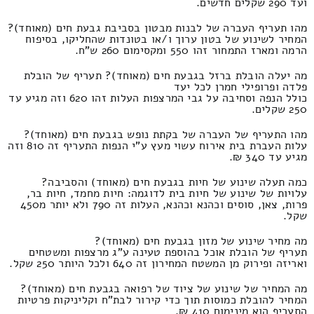
ועד 290 שקלים חדשים.
מהו תעריף העברה של לבנות מבטון בסביבת גבעת חים (מאוחד)?
המחיר לשינוע של בטון ערוך ו/או בטונדות שהחליקו, בסיפוח
הרמה ומארז התמחור זהו 550 ומקסימום 260 ש"ח.
מה יעלה הובלת ברזל בגבעת חים (מאוחד)? תעריף של הובלת
פלדה ופרופילי חמרן לכל יעד
כולל הנפה וסחיבה על גבי המרצפות העלות זהו 620 וזה מגיע עד
250 שקלים.
מהו התעריף של העברה של בקתת נופש בגבעת חים (מאוחד)?
עלות העברת בית אירוח עשוי מעץ ע"י הנפות התעריף זה 810 וזה
מגיע עד 340 ₪.
כמה תעלה שינוע של חיות בגבעת חים (מאוחד) והסביבה?
עלויות של שינוע של חיות בית לדוגמה: חיות מחמד, חיות בר,
פרות, צאן, סוסים וכהנא וכהנא, העלות זה 790 ולא יותר מ450
שקל.
מה מחיר שינוע של מזון בגבעת חים (מאוחד)?
תעריף של הובלת אוכל בהוספת טעינה ע"ג מרצפות ומשטחים
ואריזה ופירוק מן המשטח המחירון זה 640 ולכל היותר 250 שקל.
מה המחיר של שינוע של ציוד של רפואה בגבעת חים (מאוחד)?
המחיר להובלת כמוסות תוך כדי קירור לבת"ח וקליניקות פרטיות
התעריף הוא מינימום 410 ₪.