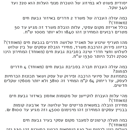
יסודית פשוט לא במיזוג של השכרת מנוף העלות הוא 720 ועד
340 שקל.
כמה עולה העברה של משרד 2 חדרים באיזור גבעת חים
(מאוחד)?
כולל אריזת מקום עסקי, עלות הובלת משרד זה מגיע עד 50
מטרים רבועים המחירון זהו 1840 ולא יותר מ100 ש"ח.
מהו תעריף שינוע של תאגיד שלושה חדרים בגבעת חים (מאוחד)?
בזיווג פירוק והרכבת משרד, מחירי הובלת עסקים של בין שלוש
לשלוש וחצי חדרי שינה בסביבת גבעת חים (מאוחד) המחירון הינו
2700 ולכל היותר 1330 ש"ח.
כמה עולה העברת חברה בסביבת גבעת חים (מאוחד) 4 חדרים
לפחות?
בתמזוגת של סיועי הרכבה ופירוק של עסק ושאר תכונות הכרחיות
לעסק, עד ריחוק 64 ק"מ המחיר זה 3810 ולא יותר מ1760 שקלים
חדשים.
מהי עלות העברת לוקיישן של מקומות אחסון באיזור גבעת חים
(מאוחד)?
מחירון הובלה במשאית פריטים של שלושה עד ארבעה קומות
בבניין עסקים המחירון זהו מינימום 4500 וזה מגיע עד 8100 ₪.
כמה תעלה קרטונים למעבר מקום עסקי בעיר גבעת חים
(מאוחד)?
העלות הינו לכמות של 510 קופסאות קרטון התעריף זהו 330 וזה