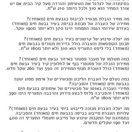
בסינתזה של לגלגל את השטיחון והורדה מעל קיר הבית אם יש
צורך המחיר הוא 310 ולכל היותר 210 ש"ח.
מה מחיר הובלת מכשיר לכיבוס בגבעת חים (מאוחד)?
מחירה של העברה של מכונת כביסה בעיר גבעת חים (מאוחד)
בעזרת שירותי הנפה התמחור הינו 370 ולא יותר מ190 שקל.
מה יעלה שינוע של קרטונים בעיר גבעת חים (מאוחד)?
תכנון הקופסאות והעברה כולל בדירות מגורים בגבעת חים
(מאוחד) בלי ליפט התעריף הוא 310 ולא יותר מ180 ש"ח.
כמה תשלמו על מעבר פסנתר באיזור גבעת חים (מאוחד)?
מחירון הובלה של פסנתרי כנף או לחלופין קיר בעיר גבעת חים
(מאוחד) כולל השכרת מנוף המחירון זה 550 ועד 260 שקל חדש.
כמה נשלם על העברת הליכון ומכשירים של אימון מסוג שונה
בגבעת חים (מאוחד) והסביבה?
מחירי העברה באוטו של מכשירים של אימונים בגבעת חים
(מאוחד) והסביבה פלוס לבצע פירוק והרכבה התעריף הינו 390
ולא יותר מ180 ש"ח.
מה יעלה העברת מכונה לייבוש ביתי בעיר גבעת חים (מאוחד)?
עלויות העברת מייבש כביסה בגבעת חים (מאוחד) והסביבה
בתמזוגת של התקנות שינוע של מייבש חשמלי התעריף זה 400
ועד 190 שקלים חדשים.