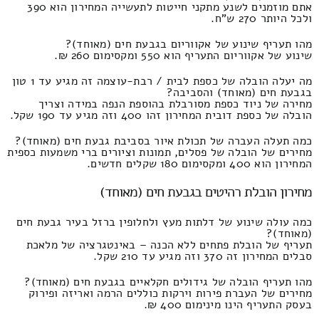
אתם מוזמנים לשנע מתקני חייטות לתעשייה המחירון הוא 390
ולכל היותר 270 ש"ח.
מהו תעריף שינוע של אקווריום בגבעת חים (מאוחד)?
שינוע של אקווריום התעריף הוא 550 ומקסימום 260 ₪.
מה יעלה הובלה של כספת לבית / רבת-עוצמה זה מגיע עד 1 טון
בגבעת חים (מאוחד) והסביבה?
מחירה של ניוד כספת מסורבלת בהוספת הנפה במידה וצריך
הובלה של כספת דובית המחירון זהו 400 וזה מגיע עד 190 שקל.
כמה תעלה העברה של תכולת איור בסביבת גבעת חים (מאוחד)?
מחירים של הובלה של פסלים, תמונות וציורים ברי משמעות כספית
המחירון הוא 400 ומקסימום 180 שקלים חדשים.
מחירון הובלת רהיטים בגבעת חים (מאוחד)
כמה עולה שינוע של דלתות מעץ ולחלופין ברזל בעיר גבעת חים
(מאוחד)?
תעריף של הובלת פתחים ללא הכנה – באינטגרציה של מלאכת
סבלים המחירון זה 370 וזה מגיע עד 210 שקל.
מהו תעריף הובלה של גידולים חקלאיים בגבעת חים (מאוחד)?
מחירים של העברת פירות וירקות כוללים הרמה ואריזה ופירוק
בעסק התעריף הינו מינימום 400 ₪.