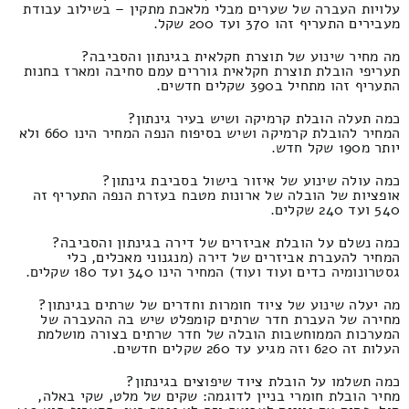
עלויות העברה של שערים מבלי מלאכת מתקין – בשילוב עבודת
מעבירים התעריף זהו 370 ועד 200 שקל.
מה מחיר שינוע של תוצרת חקלאית בגינתון והסביבה?
תעריפי הובלת תוצרת חקלאית גוררים עמם סחיבה ומארז בחנות
התעריף זהו מתחיל ב390 שקלים חדשים.
כמה תעלה הובלת קרמיקה ושיש בעיר גינתון?
המחיר להובלת קרמיקה ושיש בסיפוח הנפה המחיר הינו 660 ולא
יותר מ190 שקל חדש.
כמה עולה שינוע של איזור בישול בסביבת גינתון?
אופציות של הובלה של ארונות מטבח בעזרת הנפה התעריף זה
540 ועד 240 שקלים.
כמה נשלם על הובלת אביזרים של דירה בגינתון והסביבה?
המחיר להעברת אביזרים של דירה (מנגנוני מאכלים, כלי
גסטרונומיה כדים ועוד ועוד) המחיר הינו 340 ועד 180 שקלים.
מה יעלה שינוע של ציוד חומרות וחדרים של שרתים בגינתון?
מחירה של העברת חדר שרתים קומפלט שיש בה ההעברה של
המערכות הממוחשבות הובלה של חדר שרתים בצורה מושלמת
העלות זה 620 וזה מגיע עד 260 שקלים חדשים.
כמה תשלמו על הובלת ציוד שיפוצים בגינתון?
מחיר הובלת חומרי בניין לדוגמה: שקים של מלט, שקי באלה,