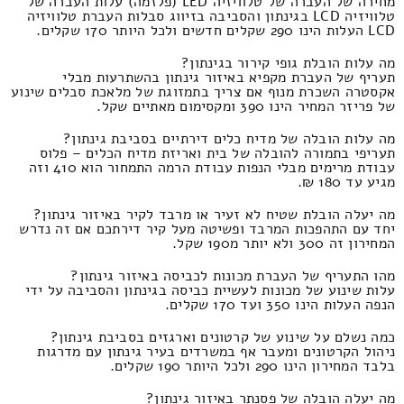
מחירה של העברה של טלוויזיה LED (פלזמה) עלות העברה של
טלוויזיה LCD בגינתון והסביבה בזיווג סבלות העברת טלוויזיה
LCD העלות הינו 290 שקלים חדשים ולכל היותר 170 שקלים.
מה עלות הובלת גופי קירור בגינתון?
תעריף של העברת מקפיא באיזור גינתון בהשתרעות מבלי
אקסטרה השכרת מנוף אם צריך בתמזוגת של מלאכת סבלים שינוע
של פריזר המחיר הינו 390 ומקסימום מאתיים שקל.
מה עלות הובלה של מדיח כלים דירתיים בסביבת גינתון?
תעריפי בתמורה להובלה של בית ואריזת מדיח הכלים – פלוס
עבודת מרימים מבלי הנפות עבודת הרמה התמחור הוא 410 וזה
מגיע עד 180 ₪.
מה יעלה הובלת שטיח לא זעיר או מרבד לקיר באיזור גינתון?
יחד עם התהפכות המרבד ופשיטה מעל קיר דירתכם אם זה נדרש
המחירון זה 300 ולא יותר מ190 שקל.
מהו התעריף של העברת מכונות לכביסה באיזור גינתון?
עלות שינוע של מכונות לעשיית כביסה בגינתון והסביבה על ידי
הנפה העלות הינו 350 ועד 170 שקלים.
כמה נשלם על שינוע של קרטונים וארגזים בסביבת גינתון?
ניהול הקרטונים ומעבר אף במשרדים בעיר גינתון עם מדרגות
בלבד המחירון הינו 290 ולכל היותר 190 שקלים.
מה יעלה הובלה של פסנתר באיזור גינתון?