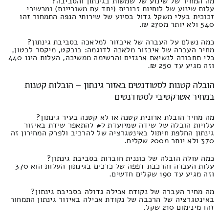
מה המחיר של שינוע של שמשות בגינתון והסביבה?
עלות שינוע של לוחיות זכוכית (יחד עם משוריינת) ומכשירי
זכוכית בעלי משקל גדול בסיוע של שירותי הנפה התמחור זהו
540 ולא יותר מ270 ₪.
כמה נשלם על העברה של איבזור למלאכה בסביבת גינתון?
מחיר העברה של איבזור מלאכה לדוגמה: בובקט, מיקסר לבטון,
כלי תחבורה לנשיאת ארגזים והרשימה ממשיכה, העלות הינו 440
וזה מגיע עד 250 ₪.
הובלה קטנות לסטודנטים באזור גינתון – הובלות קטנות
במחיר אטרקטיבי לסטודנטים
מה מחיר הובלת ארונית קטנה או לא קטנה בעיר גינתון?
עלויות הובלה של שידה שמיועדת ל# להתאפר שידת באיזור
גינתון החלפת חיתול באינטגרציה של להרכיב ולפרק המחירון זה
370 ולא יותר מ200 שקלים.
כמה עולה הובלה של כוננית חוברות בסביבת גינתון?
עלות העברה והרכבת דפפה של כרכים בגינתון העלות הוא 370
וזה מגיע עד 190 שקלים חדשים.
מה מחיר העברה של נקודת אכילה גדולה בסביבת גינתון?
באינטגרציה של הרכבה של נקודת אכילה באיזור גינתון התמחור
זהו מינימום 210 שקל.