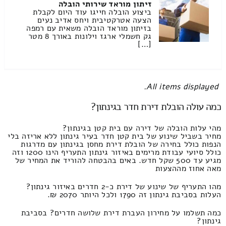
זיתון מוראד שירותי הובלה
ביצוע הובלה חייגו עוד היום לקבלת
הצעה אטרקטיבית ויחס אדיב נעים
בזיתון מוראד הובלה משאית עם רמפה
גק חשמלי ארגז וילונות באורך 8 מטר
[…]
All items displayed.
כמה עולה הובלת דירת חדר בגינתון?
מהי עלות הובלה של דירה עם בית קטן בגינתון?
מחיר בשביל שינוע של בית קטן חדר בעיר גינתון ללא אריזה בלי
הנפות כולל בחירה של הובלת דירת מחסן בגינתון עם מדרגות
כולל סיועי עבודת מרימים באיזור גינתון התעריף הינו 1200 וזה
מגיע עד 500 שקל חדש. באים בהבטחה להוריד את המחיר של
מאה אחוז מההצעות
מהו התעריף של שינוע של דירת כ-2 חדרים באיזור גינתון?
העלות בסביבת גינתון זה 1790 ולכל היותר 2070 ₪.
כמה תשלמו על מחירון העברת דירת שלושה חדרים? בסביבת
גינתון?