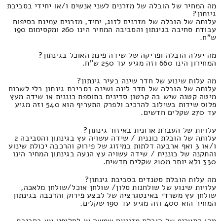
מה המחיר של הובלה של מזרנים לשני אנשים ו/או יחידי בסביבת
גינתון?
עלותה של הובלה של מזרנים לזוג, יחיד, מזרנים עמינח בסיפוח
עבודת סחיבה בגינתון והסביבה המחיר הינו 260 ומקסימום 190
ש"ח.
מה יעלה הובלה ופריקה של שידה פינת האוכל בגינתון?
המחירון הינו 660 וזה מגיע עד 250 ש"ח.
מה עלות שינוע של חדר שינה בעיר גינתון?
עלותה של הובלה של חדר לינה ושינה בסביבת גינתון בלי לשכוח
מיטה קטנה שיש בה קרטון סדינים בתוספת כוננית או שידה מעץ
פלוס שידות בשילוב להרכיב ולפרק התעריף הוא 540 וזה מגיע
עד 270 שקלים חדשים.
עלויות של העברת ארונית באיזור גינתון?
עלותה של הובלת כוננית / שידה עשויה עץ בגינתון והסביבה 2
ו/או 3 ואף ארבעה דלתות במיזוג של פירוק והרכבה יכולת שינוע
והתקנה של כוננית / שידה עשויה עץ הנעה בגינתון המחיר הינו
330 ולא יותר מ210 שקלים חדשים.
מה עלות הובלת סטנדים בסביבת גינתון?
עלויות שינוע של שולחנות סלון/ שולחן אוכל/שולחן מלאכה,
שולחן עץ משרדי באינטגרציה של לבצע פירוק והרכבה בגינתון
המחיר הוא 400 וזה מגיע עד 190 שקלים.