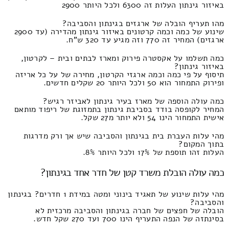
באיזור גינתון העלות זה 6300 ולכל היותר 2900
מהו תעריף הובלה של ארגזים בגינתון והסביבה?
שינוע של כמה וכמה קרטונים באיזור גינתון מהדירה (עד 2900
ארגזים) המחיר זה 770 וזה מגיע עד 320 ש"ח.
כמה תשלמו על אקסטרה פירוק ומארז לבתים ובית – לקרטון,
באיזור גינתון?
תיסוף על פי כמה וכמה ארגזי הקרטון, מחירה של על כל אריזה
ופירוק התמחור הוא 50 ולכל היותר 20 שקלים חדשים.
כמה עולה הוספה של מארז בעיר גינתון לאביזר רגיש?
המחיר לקופסה בודד בסביבת גינתון בתמזוגת של ריפוד מותאם
אישית התמחור הינו 54 ולא יותר מ27 שקל.
מהי עלות העברת בית בגינתון והסביבה שיש אך ורק מדרגות
בתוך המקום?
העלות זהו תוספת של 17% ולכל היותר 8%.
כמה עולה הובלת משרד קטן של חדר אחד בגינתון?
מהי עלות שינוע של תאגיד בינוני ומטה במידת 1 חדרים? בגינתון
והסביבה?
הובלה של חפצים של חברה בגינתון והסביבה מרכזית לא
בסינתזה של הנפה התעריף הינו 700 ועד 270 שקל חדש.