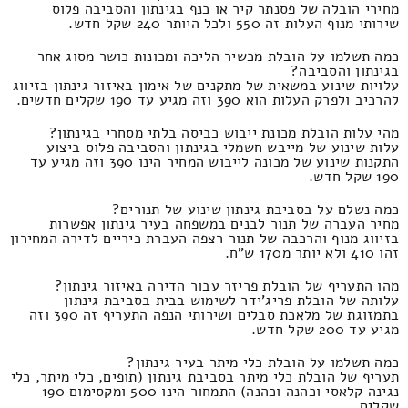
מחירי הובלה של פסנתר קיר או כנף בגינתון והסביבה פלוס
שירותי מנוף העלות זה 550 ולכל היותר 240 שקל חדש.
כמה תשלמו על הובלת מכשיר הליכה ומכונות כושר מסוג אחר
בגינתון והסביבה?
עלויות שינוע במשאית של מתקנים של אימון באיזור גינתון בזיווג
להרכיב ולפרק העלות הוא 390 וזה מגיע עד 190 שקלים חדשים.
מהי עלות הובלת מכונת ייבוש כביסה בלתי מסחרי בגינתון?
עלות שינוע של מייבש חשמלי בגינתון והסביבה פלוס ביצוע
התקנות שינוע של מכונה לייבוש המחיר הינו 390 וזה מגיע עד
190 שקל חדש.
כמה נשלם על בסביבת גינתון שינוע של תנורים?
מחיר העברה של תנור לבנים במשפחה בעיר גינתון אפשרות
בזיווג מנוף והרכבה של תנור רצפה העברת כיריים לדירה המחירון
זהו 410 ולא יותר מ170 ש"ח.
מהו התעריף של הובלת פריזר עבור הדירה באיזור גינתון?
עלותה של הובלת פריג'ידר לשימוש בבית בסביבת גינתון
בתמזוגת של מלאכת סבלים ושירותי הנפה התעריף זה 390 וזה
מגיע עד 200 שקל חדש.
כמה תשלמו על הובלת כלי מיתר בעיר גינתון?
תעריף של הובלת כלי מיתר בסביבת גינתון (תופים, כלי מיתר, כלי
נגינה קלאסי וכהנה וכהנה) התמחור הינו 500 ומקסימום 190
שקלים.