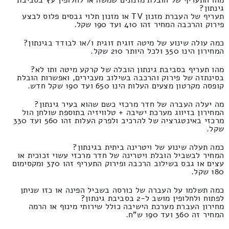
מהו התעריף של הובלת מזנונים שמשה או לחלופין עץ בסביבת
גינתון?
תעריף של העברת מזנון TV או מזנון תלוי גבסים פלוס לבצע
פירוק והרכבה המחיר זהו 410 ועד 190 שקל.
כמה עולה שינוע של מיטה זוגית זוגית ו/או לבודד בגינתון?
המחירון הינו 350 ולכל היותר 210 שקל.
מהו תעריף בסביבת גינתון הובלה של קרקע מיטה ותו לא?
בסינתזה של פירוק והרכבה בשילוב מעבירים, ואפשרות הובלת
קופסה מקרטון מצעים העלות הינו 650 ועד 190 שקל חדש.
מה יעלה העברה של חדר מרכזי כשם שהוא בעיר גינתון?
המחירון בזיווג מערכת ישיבה + טלוויזיה בתוספת שולחן הול
מרכזי באינטגרציה של להרכיב ולפרק העלות זהו 560 ועד 330
שקל.
כמה תעלה שינוע של ויטרינה ביתית בגינתון?
המחיר לבשביל הובלת ויטרינה של חדר מרכזי עשוי זכוכית או
עצים או גבס בשילוב הרכבה ופירוק התעריף זהו 370 ומקסימום
180 שקל.
כמה תשלמו על העברה של כורסה בשביל הפינה או כזו שניתן
לפתוח ולחלופין מושב ל-2 בסביבת גינתון?
מחירון העברת מערכת הישיבה כולל שירותי מינוף או הרמה
המחיר זה 360 ועד 190 ש"ח.