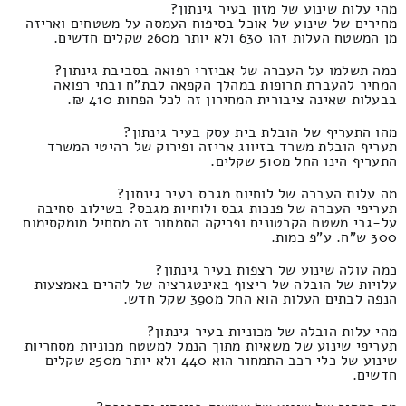
מהי עלות שינוע של מזון בעיר גינתון?
מחירים של שינוע של אוכל בסיפוח העמסה על משטחים ואריזה
מן המשטח העלות זהו 630 ולא יותר מ260 שקלים חדשים.
כמה תשלמו על העברה של אביזרי רפואה בסביבת גינתון?
המחיר להעברת תרופות במהלך הקפאה לבת"ח ובתי רפואה
בבעלות שאינה ציבורית המחירון זה לכל הפחות 410 ₪.
מהו התעריף של הובלת בית עסק בעיר גינתון?
תעריף הובלת משרד בזיווג אריזה ופירוק של רהיטי המשרד
התעריף הינו החל מ510 שקלים.
מה עלות העברה של לוחיות מגבס בעיר גינתון?
תעריפי העברה של פנכות גבס ולוחיות מגבס? בשילוב סחיבה
על-גבי משטח הקרטונים ופריקה התמחור זה מתחיל מומקסימום
300 ש"ח. ע"פ כמות.
כמה עולה שינוע של רצפות בעיר גינתון?
עלויות של הובלה של ריצוף באינטגרציה של להרים באמצעות
הנפה לבתים העלות הוא החל מ390 שקל חדש.
מהי עלות הובלה של מכוניות בעיר גינתון?
תעריפי שינוע של משאיות מתוך הנמל למשטח מכוניות מסחריות
שינוע של כלי רכב התמחור הוא 440 ולא יותר מ250 שקלים
חדשים.