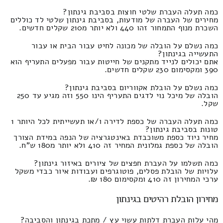
כמה תעלה העברת שלטי חוצות בסביבת גינתון?
מחירים של העברה של מודעות, בסביבת גינתון שלטי לד כוללים
השכרת מנוף התמחור זהו 440 ולא יותר מ210 שקלים חדשים.
כמה נשלם על הובלה של מכונה לחיט עבור הבית או עבור
התעשייה בגינתון?
אתם יכולים לנייד מתקנים של חייטות עבור מפעלים התעריף הוא
390 ומקסימום 230 שקלים חדשים.
כמה נשלם על הובלת אקווריום בסביבת גינתון?
הובלה של מיכל נוי לדגים התעריף הינו 550 וזה מגיע עד 250
שקל.
כמה תעלה העברה של כספת לדירה ו/או תעשייתית לכל היותר 1
טונות בסביבת גינתון?
מחיר ניוד כספת משוכבדת באינטגרציה של הנפה במידת הצורך
הובלה של כספת גמלונית המחיר זה 410 ולא יותר מ180 ש"ח.
כמה תשלמו על העברת חפצים של ציורים באיזור גינתון?
עלויות של הובלת פסלים, פוטוגרפים ועבודות איור כבדי משקל
ערכי המחירון זה 410 ומקסימום 180 ₪.
מחירון הובלת רהיטים בגינתון
מהי עלות העברת דלתות עשוי עץ / מתכת בגינתון והסביבה?