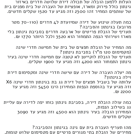
העלות ללמען הובלה של תכולה דירת שלושה חדרים באיזור
גינתון כולל פירוק ומארז, אופציות של העברה של בית מפנים בית
של שותפים המחיר זהו 2300 וזה מגיע עד 1520 שקלים חדשים.
כמה תעלה שינוע של דירה שמיועדת ל4 חדרים (70-110 מטר
מרובע) בגינתון והסביבה?
תעריף של הובלת פריטים של ארבעה חדרים בסביבת גינתון בלי
מארז ושירותי הנפה התמחור הוא 3520 ולכל היותר 1770 ₪.
מה המחיר של הובלת חפצים של בית של חמישה חדרי שינה
(מקסימום 120 מ"ר) בסביבת גינתון?
תעריף של הובלת לוקיישן לא קטנה עם חמישה חדרי שינה בעיר
גינתון התמחור הוא 4200 וזה מגיע עד 1900 שקלים.
מה יעלה העברה של דירה עם שישה חדרי שינה ומקסימום דירת
וילה בגינתון?
עלותה של בשביל חפצים של דירת גג בת בגינתון חדרי שינה X6
וזה מגיע עד בהוספת הנפות המחירון הינו 5450 וזה מגיע עד
2200 ₪.
כמה עולה הובלת דירה, בסביבת גינתון כוחו יפה לדירה עם עליית
גג בשילוב הנפות,
המחירון הובלה בעיר גינתון הוא 4500 וזה מגיע עד 3090
שקלים חדשים.
מהו תעריף העברת בית עם גינה בגינתון והסביבה?
מחירים של הובלת בתי מגורים פרטיים עם מקסימום שלוש קומות,