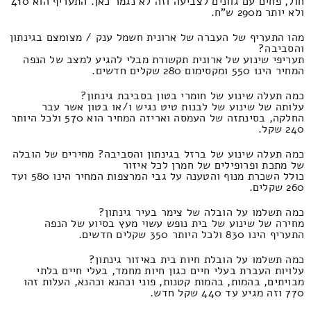
חול, פחים עם גוונים לצביעה וזה לא נגמר כאן. התעריף הוא 410
ולא יותר מ290 ש"ח.
מהו התעריף של העברה של ארונית חשמל ענק / מצומצם בגינתון
והסביבה?
תעריפי שינוע של ארונית תקשורת מבלי להגיע למצב של הנפה
המחיר הינו 550 ומקסימום 280 שקלים חדשים.
כמה תעלה שינוע של חומרי בטון בסביבת גינתון?
עלותה של שינוע של לבנות טיט נגיש ו/או בטון אשר עבר
החלקה, בסינתזה של העמסה ואריזה המחיר הוא 570 ולכל היותר
240 שקל.
כמה תעלה שינוע של ברזל בגינתון והסביבה? מחירים של הובלה
של מתכת ופרופילים של חמרן לכל איזור
כולל השכרת מנוף והטענה על גבי המרצפות המחיר הינו 580 ועד
260 שקלים.
כמה תשלמו על הובלה של צימר בעיר גינתון?
מחירה של שינוע של בית נופש עשוי מעץ בסיוע של הנפה
התעריף הינו 830 ולכל היותר 350 שקלים חדשים.
כמה תשלמו על הובלת חיות בית באיזור גינתון?
עלויות העברת בעלי חיים כגון חיות מחמד, בעלי חיים בלתי
מבויתים, בהמות, בהמות קטנות, פוני וכהנא וכהנא, העלות זהו
770 וזה מגיע עד 440 שקל חדש.