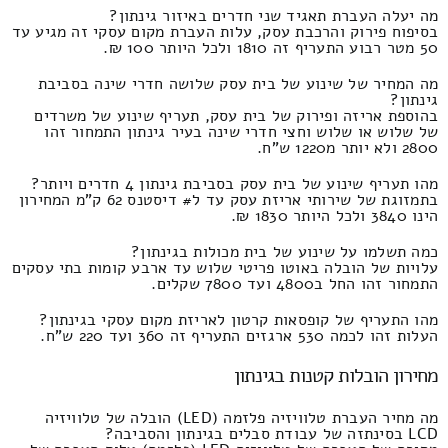
מה יעלה העברת תאגיד שני חדרים באיזור גינתון?
בסיפוח פירוק והרכבת עסק, עלות העברת מקום עסקי זה מגיע עד
50 מטר רבוע התעריף זה 1810 ולכל היותר 100 ₪.
מה המחיר של שינוע של בית עסק שלושה חדרי שינה בסביבת
גינתון?
בהוספת אריזה ופירוק של בית עסק, תעריף שינוע של משרדים
של שלוש או שלוש וחצי חדרי שינה בעיר גינתון התמחור זהו
2800 ולא יותר מ1220 ש"ח.
מהו תעריף שינוע של בית עסק בסביבת גינתון 4 חדרים ויותר?
בתמזוגת של שירותי אריזת עסק עד ל# דיסטנס 62 ק"מ המחירון
הינו 3840 ולכל היותר 1830 ₪.
כמה תשלמו על שינוע של בית מכולות בגינתון?
עלויות של הובלה באוטו פריטי שלוש עד ארבע קומות בתי עסקים
התמחור זהו החל ב4800 ועד 7800 שקלים.
מהו התעריף של קופסאות קרטון לאריזת מקום עסקי בגינתון?
העלות זהו לכמה 530 ארגזים התעריף זה 360 ועד 220 ש"ח.
מחירון הובלות קטנות בגינתון
מה מחיר העברת טלוויזיה פלזמה (LED) הובלה של טלוויזיה
LCD בסינתזה של עבודת סבלים בגינתון והסביבה?