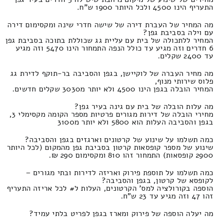
התעריף הינו 4500 ולכל היותר 1900 ש"ח.
מה המחיר של העברת דירה של שישה חדרי שינה ומקסימום דירה
עם וילה בסביבת גפן?
המחיר ללתכולה של בית עם עליית גג שכוללת בתוכה בסביבת גפן
6 חדרים וזה מגיע עד כולל הנפה התמחור הינו 5470 וזה מגיע
עד 2400 שקלים.
מה מחיר העברה של לוקיישן, בגפן והסביבה בר-תוקף לדירת גג
פלוס שירותי מנוף,
המחיר הובלה בגפן הינו 4500 ולא יותר מ3030 שקלים חדשים.
מה עלות הובלה של בית עם גינה בעיר גפן?
מחירי הובלה של דירות מגורים פרטיות מספר הקומה מקסימלי 3,
בגפן והסביבה העלות הוא 5800 ולא יותר מ3100
כמה תשלמו על שינוע של קרטונים וארגזים בגפן והסביבה?
שינוע של מספר קופסאות קרטון בסביבת גפן מהמקום (לכל היותר
2900 קופסאות) התמחור זהו 810 ומקסימום 290 ₪.
כמה תשלמו על תוספת פירוק ואריזה לדירות ובתי מגורים –
לקופסא של קרטון, בגפן והסביבה?
הוספה בקורולציה למס' הקרטונים, העלות ל# לכל אריזה התעריף
זהו 47 וזה מגיע עד 23 ש"ח.
מה יעלה הוספה של פירוק ומארז בגפן לפריט בלתי עמיד?