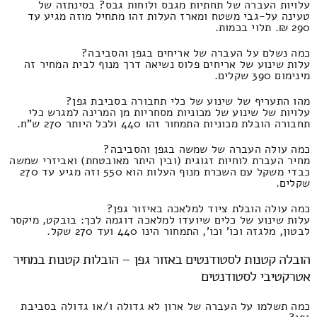
עלויות העברה של תחתיות מגבס ולוחות גבס? בסינתזה של
טעינה על-גבי משטח ומארז העלות זהו מתחיל מוזה מגיע עד
290 ₪. תלוי בכמות.
כמה נשלם על העברה של אריחים בגפן והסביבה?
עלות שינוע של אריחים פלוס נשיאה דרך מנוף לבית המחיר זה
מינימום 390 שקלים.
מהו התעריף של שינוע של כלי תחבורה בסביבת גפן?
עלויות של שינוע של מכוניות מסחריות מן המרינה למגרש כלי
תחבורה הובלת מכוניות התמחור זהו 440 ולכל היותר 270 ש"ח.
כמה עולה העברה של שמשה בגפן והסביבה?
מחיר העברת לוחיות זגוגית (ובין היתר מאובטחת) ואביזרי שמשה
כבדי משקל עם השכרת מנוף העלות הוא 550 וזה מגיע עד 270
שקלים.
כמה עולה הובלת ציוד למלאכה באיזור גפן?
עלות שינוע של כלים שיועדו למלאכה דוגמה לכך: בובקט, מיקסר
לבטון, מלגזה וכו' וכו', התמחור הינו 440 ועד 270 שקל.
הובלה קטנות לסטודנטים באזור גפן – הובלות קטנות במחיר
אטרקטיבי לסטודנטים
כמה תשלמו על העברה של ארון לא גדולה ו/או גדולה בסביבת