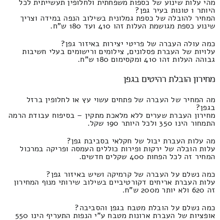
מהי עלות שינוע של כספות משפחתית ולחלופין תעשייתית לכל
היותר 1 טונות בעיר גפן?
המחיר להובלה של כספת גמלונית בשילוב הנפה במידה וצריך
שינוע כספת מגושמת העלות זהו 410 ועד 180 ש"ח.
כמה עולה העברה של פריטי יצירות באיזור גפן?
עלויות של העברת פסלונים, צילומים ורישומים בעלי חשיבות
גבוהה העלות זהו 410 ומקסימום 180 ש"ח.
מחירון הובלת רהיטים בגפן
מה המחיר של העברה של פתחים עשוי עץ או לחלופין ברזל
בגפן?
מחירון העברת שערים ללא מלאכת מתקין – בסיפוח עבודת הרמה
התמחור הינו 350 ולכל היותר 190 שקל.
מה עלות העברת יבול של חקלאי בסביבת גפן?
עלות הובלה של ירקות ופירות כוללים העמסה ופריקה במרכול
המחיר זה לכל הפחות 400 שקלים חדשים.
כמה נשלם על העברה של קרמיקה ושיש באיזור גפן?
עלות העברת אריחים דקורטיביים בשילוב שירותי מנוף המחירון
זה 620 ולא יותר מ200 ש"ח.
כמה נשלם על הובלת מטבח בגפן והסביבה?
אופציות של העברת ארונות מטבח ע"י הנפות התעריף הינו 550