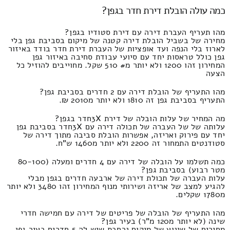
כמה עולה הובלת דירת חדר בגפן?
מהו תעריף העברת דירה עם דירת סטודיו בגפן?
מחירה של בשביל הובלת דירה קטנה של מיקום בסביבת גפן בלי
לארוז בלי הנפה ועד אופציות של העברת דירת חדר בודד באיזור
גפן כולל טראסות יחד עם סיועי עבודת סחיבה באיזור גפן
המחירון זהו 1200 ולא יותר מ# 510 שקל. מחוייבים להוזיל כל
הצעה
מהו התעריף של הובלת דירה עם 2 חדרים בסביבת גפן?
התעריף בסביבת גפן זה 1810 ולא יותר מ2010 ₪.
מה המחיר של עלות הובלה של דירת 3Xחדר בגפן?
עלותה של של העברה של תכולה דירה עם 3Xחדר בסביבת גפן
יחד עם פירוק ואריזה, אפשרות הובלת סביבה מתוך דירה של
סטודנטים התמחור זה 2200 ולא יותר מ1460 ש"ח.
כמה תשלמו על הובלה של דירה עם 4 חדרים ומעלה (80-100
מטר רבוע) בסביבת גפן?
עלות העברה של תכולת דירה של ארבעה חדרים בגפן מבלי
להגיע למצב של אריזה ושירותי מנוף המחירון זהו 3480 ולא יותר
מ1780 שקלים.
מהו התעריף של הובלה של פריטים של דירה עם חמישה חדרי
שינה (לא יותר מ120 מ"ר) בעיר גפן?
מחירים של שינוע של מיקום נרחבת שיש לה 5 חדרים בעיר גפן