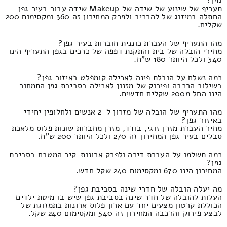
גפן?
תעריף של שינוע של שידה של Makeup שידה עבור בעיר גפן
החתלה במיזוג של להרכיב ולפרק המחירון זה 360 ומקסימום 200
שקלים.
מהו התעריף של העברת כוננית חוברות בעיר גפן?
מחירי הובלה של בית והתקנת דפפה של כרכים בגפן התעריף הינו
340 ולכל היותר 180 ש"ח.
כמה נשלם על הובלת פינה לאכילה קומפלט באיזור גפן?
בשילוב הרכבה ופירוק של מזנון לאכילה בסביבת גפן התמחור
הינו החל מ200 שקלים חדשים.
מהו התעריף של הובלה של מזרון ל-2 אנשים ולחלופין יחידי
באיזור גפן?
מחיר העברת מזרן זוגי, בודד, מזרן מחברות שונות פלוס מלאכת
סבלים בעיר גפן המחירון זה 270 ולכל היותר 200 ש"ח.
כמה תשלמו על העברת דירה ולפרק ארונות-קיר המטבח בסביבת
גפן?
המחירון הינו 670 ומקסימום 240 שקל חדש.
מה יעלה הובלה של חדרי שינה בסביבת גפן?
העלות להובלה של חדר שינה בסביבת גפן שיש בו מיטת ילדים
הכוללת קרטון מצעים יחד עם ארון פלוס ארונות בתמזוגת של
לבצע פירוק והרכבה המחירון זה 540 ומקסימום 240 שקל.