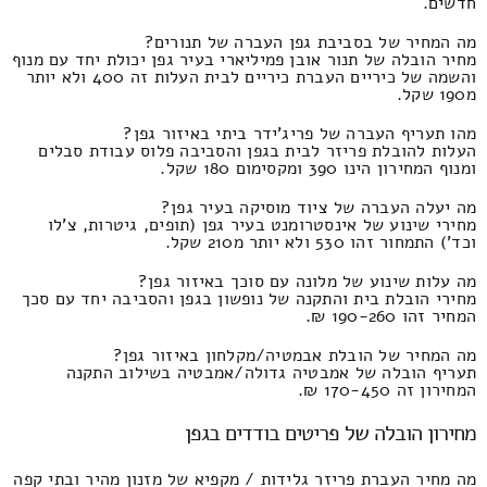
חדשים.
מה המחיר של בסביבת גפן העברה של תנורים?
מחיר הובלה של תנור אובן פמיליארי בעיר גפן יכולת יחד עם מנוף
והשמה של כיריים העברת כיריים לבית העלות זה 400 ולא יותר
מ190 שקל.
מהו תעריף העברה של פריג'ידר ביתי באיזור גפן?
העלות להובלת פריזר לבית בגפן והסביבה פלוס עבודת סבלים
ומנוף המחירון הינו 390 ומקסימום 180 שקל.
מה יעלה העברה של ציוד מוסיקה בעיר גפן?
מחירי שינוע של אינסטרומנט בעיר גפן (תופים, גיטרות, צ'לו
וכד') התמחור זהו 530 ולא יותר מ210 שקל.
מה עלות שינוע של מלונה עם סוכך באיזור גפן?
מחירי הובלת בית והתקנה של נופשון בגפן והסביבה יחד עם סכך
המחיר זהו 190-260 ₪.
מה המחיר של הובלת אבמטיה/מקלחון באיזור גפן?
תעריף הובלה של אמבטיה גדולה/אמבטיה בשילוב התקנה
המחירון זה 170-450 ₪.
מחירון הובלה של פריטים בודדים בגפן
מה מחיר העברת פריזר גלידות / מקפיא של מזנון מהיר ובתי קפה