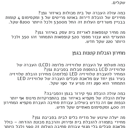
שקלים.
כמה עולה העברה של בית מכולות באיזור גפן?
מחירים של הובלת דירות באוטו פריטים של 3 ומקסימום 4 קומות
בבניין משרדים העלות זה החל מ5300 ולכל היותר 8200 שקל.
מה מחיר קופסאות לאריזת בית עסק באיזור גפן?
התעריף הוא עבור מספר 520 קופסאות התמחור זהו 350 ולכל
היותר 220 שקל חדש.
מחירון הובלות קטנות בגפן
כמה תשלמו על העברת טלוויזיה פלזמה (LCD) העברה של
טלוויזיה LCD בהוספת סבלות בסביבת גפן?
המחיר להעברת טלוויזיה LED (פלזמה) מחירון הובלת טלויזיה
בעיר גפן יחד עם מלאכת סבלים העברה של טלוויזיה LED
התמחור הוא 290 וזה מגיע עד 190 שקל.
כמה עולה הובלת גוף קירור בגפן והסביבה?
עלות הובלה של מקפיא באיזור גפן בהתפרקדות מינוס אף יותר
הנפות אם זה נדרש בשילוב עבודת סחיבה העברת מקפיא המחירון
זה 400 ומקסימום מאתיים שקל חדש.
מה יעלה שינוע של מדיח כלים לבית בסביבת גפן?
מחירי בתמורה להובלת בית ופירוק והרכבת מכונת ההדחה – כולל
מלאכת סבלים בלי מנוף עבודת סחיבה העלות זה 390 ולכל היותר