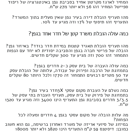
המחיר לארגז מקרטון אחיד בסביבת גפן באינטגרציה של ריפוד
ספיישל המחיר זהו 56 ולא יותר מ27 ש"ח.
מהו תעריף הובלת דירה בעיר גפן שאין מעלית בתוך המשרד?
התעריף זהו תיסוף של 17% וזה מגיע עד 10%.
כמה עולה הובלת משרד קטן של חדר אחד בגפן?
מהו תעריף הובלת תאגיד קטנות במידת חדר בודד? באיזור גפן?
הובלה של פריטי חברה בגפן והסביבה יסודית לא יחד עם הנפות
התמחור זהו 700 וזה מגיע עד 300 שקלים חדשים.
כמה עולה העברה של בית עסק כ-2 חדרים בגפן?
בתמזוגת של הרכבה ופירוק של עבודה, עלותה של הובלת עסק
עד 50 מטרים רבועים התמחור זה 1770 ולכל היותר 80 שקלים
חדשים.
כמה נשלם על העברת מקום עסקי 3Xחדר בעיר גפן?
בתמזוגת של פירוק של בית עסק, תעריף העברת בתי עסק של
3/3.5 חדרים בסביבת גפן התעריף הינו 3400 וזה מגיע עד 1320
ש"ח.
מה עלות הובלה של מקום עסקי בגפן 4 חדרים ומעלה לכל
הפחות?
במיזוג של סיועי אריזה של משרד ואחרון ברשימה, גם הוא חשוב
כמובן: דיסטנס 59 ק"מ התעריף הינו 3820 ולא יותר מ1800