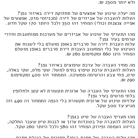
ולא יותר מ230 ₪.
מה יעלה שינוע של אמצעים של תחזוקת דירה באיזור גפן?
העלות להעברה של אביזרים של דירה (מכניזמי מזון, אמצעים של
אפייה צנצנות וכולי) המחיר זהו 350 ולכל היותר 170 שקל חדש.
מהו התעריף של שינוע של אביזרים של מערכות ממוחשבות וחדרי
שרתים בעיר גפן?
עלות העברת דירה של סרברים באופן מושלם בלי לשכוח את
השינוע של כלי המחשוב העברת דירת סרברים באופן מושלם
המחיר הינו 660 ומקסימום 260 ₪.
מה מחיר העברה של ערכת שיפוצים באיזור גפן?
העלות להעברת ערכת שיפוץ בתים למשל: שקי מלט, שקי באלה,
טיט, פחי צבע והרשימה ממשיכה. התמחור זהו 400 ומקסימום
290 ₪.
מהו התעריף של העברה של ארונית תקשורת לא קטן ולחלופין
בלתי מרשים בעיר גפן?
עלויות שינוע של ארונית תקשורת בלי הנפה התמחור זה 490 וזה
מגיע עד 300 שקל.
מהו תעריף העברה של טיט בגפן?
העלות להעברה של בטונדות ערוך או לבנות טיט שעבר החלקה,
בזיווג העמסה ופירוק המחיר זהו 580 ולכל היותר 260 שקל.
מהי עלות העברה של מתכת בגפן? מחירים של הובלת מתכת