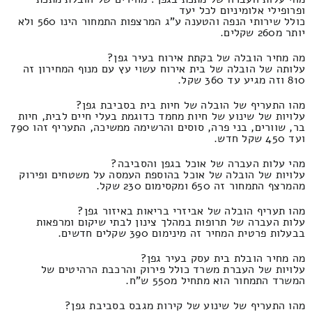
ופרופילי אלומיניום לכל יעד
כולל שירותי הנפה והטענה ע"ג המרצפות התמחור הינו 560 ולא
יותר מ260 שקלים.
מה מחיר הובלה של בקתת אירוח בעיר גפן?
עלותה של הובלה של בית אירוח עשוי עץ עם מנוף המחירון זה
810 וזה מגיע עד 360 שקל.
מהו התעריף של הובלה של חיות בית בסביבת גפן?
עלויות של שינוע של חיות מחמד כדוגמת בעלי חיים לבית, חיות
בר, שוורים, בני פרה, סוסים והרשימה ממשיכה, התעריף זהו 790
ועד 450 שקל חדש.
מהי עלות העברה של אוכל בגפן והסביבה?
עלויות של הובלה של אוכל בהוספת העמסה על משטחים ופירוק
מהמרצף התמחור זה 650 ומקסימום 230 שקל.
מהו תעריף הובלה של אביזרי בריאות באיזור גפן?
עלות העברה של תרופות במהלך צינון לבתי שיקום ומרפאות
בבעלות פרטית המחיר זה מינימום 390 שקלים חדשים.
מה מחיר הובלת בית עסק בעיר גפן?
עלויות של העברת משרד כולל פירוק והרכבת הרהיטים של
המשרד התמחור הוא מתחיל מ550 ש"ח.
מהו התעריף של שינוע של קירות מגבס בסביבת גפן?