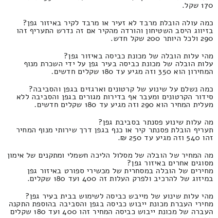
170 שקל.
כמה עולה הובלת מרבד לא זעיר או מרבד לקיר באיזור גפן?
בזיווג היסב השטיחון והורדה מהקיר אם זה נדרש התעריף זהו
290 ולכל היותר 200 שקל חדש.
מהי עלות הובלה של מכונת כביסה באיזור גפן?
עלות הובלה של מכונת כביסה בעיר גפן על ידי השכרת מנוף
המחירון הוא 350 וזה מגיע עד 180 שקלים חדשים.
כמה נשלם על שינוע של קרטונים וארגזים בגפן והסביבה?
סידור הקרטונים ומעבר אף בדירות מגורים בגפן והסביבה ללא
מעלית המחיר הוא 290 וזה מגיע עד 180 שקלים חדשים.
מה עלות שינוע פסנתר בסביבת גפן?
תעריף הובלת פסנתר קיר או כנף בגפן דרך שירותי מנוף המחיר
זהו 540 וזה מגיע עד 250 ₪.
מה המחיר של הובלה של מסלול הליכה חשמלי ומתקנים של אימון
מסוגים אחרים באיזור גפן?
מחירים של הובלה במסחרית של מכשירי ספורט באיזור גפן
במיזוג של להרכיב ולפרק העלות זה 400 ועד 180 שקלים.
מהי עלות שינוע של מייבש כביסה לשימוש בבית בעיר גפן?
מחירי העברת מכונת ייבוש כביסה בגפן והסביבה בהוספת התקנה
העברה של מכונת ייבוש כביסה המחיר זהו 400 ועד 180 שקלים