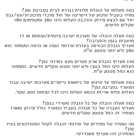
כמה תשלמו על הובלת חלונית נגררת לבית בסביבת גפן?
מחיר בשביל שינוע של ויטרינה של הול מרכזי מזכוכית/עץ/גבס
יחד עם לבצע פירוק והרכבה העלות הינו 360 ומקסימום 180
שקלים חדשים.
כמה תעלה הובלה של מערכת ישיבה פינתית/נפתחת או דו
מושבית בגפן והסביבה?
תעריף הובלת הכורסה בעזרת שירותי הנפה או הרמה התמחור הוא
360 ולא יותר מ200 ש"ח.
מהו תעריף הובלת ארון ספרים מעץ באיזור גפן?
העלות הינו החל ב130 ולא יותר מ210 שקלים חדשים. התמחור
הוא החל מ200 ש"ח.
כמה תשלמו על שינוע של כיסאות גיימרים מערכות ישיבה עבור
המשרד בסביבת גפן?
העלות פלוס אריזת הכסא העלות הינו לכל הפחות 200 שקל.
כמה תעלה הובלה של כל הובלה משרדי בגפן?
תעריף העברה של כל תכולה בשביל המשרד כולל פירוק ומארז
המחיר זה החל מ200 שקלים חדשים.
מה המחיר של מחירים של שירותי הובלה לקהל הסטודנטים בעיר
גפן?
המחירון זהו תעריף סטנדרטי.