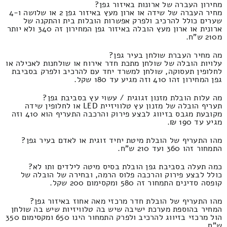
מחירון העברה של ארונות באיזור גפן?
מחיר העברה של שידה או ארון מעץ באיזור גפן 2 או שלושה ו-4
שערים כולל להרכיב ולפרק אפשרות הובלות בית והתקנה של
ארונית או ארון מעץ הובלה באיזור גפן המחירון זה 340 ולא יותר
מ210 ש"ח.
מה מחיר העברת שולחן בעיר גפן?
עלויות הובלה של שולחן מתכת חדר אירוח או שולחנות לאכילה או
לחלופין תעסוקה, שולחן למשרד יחד עם להרכיב ולפרק בסביבת
גפן המחירון זהו 410 וזה מגיע עד 180 שקל.
מה עלות הובלת מזנון זגוגית / עשוי עץ בסביבת גפן?
תעריף הובלה של מזנון עץ טלוויזיית LED או לחלופין שידה
מקובעת מגבס בזיווג לבצע פירוק והרכבה התעריף הוא 410 וזה
מגיע עד 190 ₪.
מהו התעריף של הובלת מיטת יחיד זוגית או לאדם בעיר גפן?
התמחור זהו 360 ועד 210 ש"ח.
כמה תעלה בסביבת גפן הובלת בסיס מיטה לילדים ותו לא?
כולל לבצע פירוק והרכבה פלוס הרמה, ובחירה של הובלה של
קופסה סדינים התמחור זה 580 ומקסימום 200 שקל.
מהו התעריף של הובלת חדר מרכזי מאה אחוז באיזור גפן?
המחיר בהוספת מערכת ישיבה שיש בה טלוויזיות שיש בה שולחן
הול מרכזי בזיווג להרכיב ולפרק התמחור הינו 650 ומקסימום 350
ש"ח.