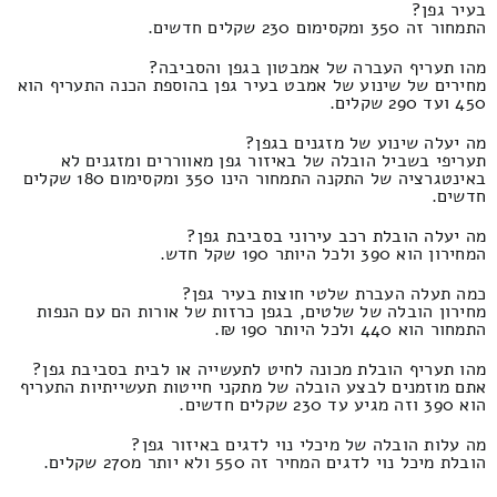
בעיר גפן?
התמחור זה 350 ומקסימום 230 שקלים חדשים.
מהו תעריף העברה של אמבטון בגפן והסביבה?
מחירים של שינוע של אמבט בעיר גפן בהוספת הכנה התעריף הוא
450 ועד 290 שקלים.
מה יעלה שינוע של מזגנים בגפן?
תעריפי בשביל הובלה של באיזור גפן מאווררים ומזגנים לא
באינטגרציה של התקנה התמחור הינו 350 ומקסימום 180 שקלים
חדשים.
מה יעלה הובלת רכב עירוני בסביבת גפן?
המחירון הוא 390 ולכל היותר 190 שקל חדש.
כמה תעלה העברת שלטי חוצות בעיר גפן?
מחירון הובלה של שלטים, בגפן כרזות של אורות הם עם הנפות
התמחור הוא 440 ולכל היותר 190 ₪.
מהו תעריף הובלת מכונה לחיט לתעשייה או לבית בסביבת גפן?
אתם מוזמנים לבצע הובלה של מתקני חייטות תעשייתיות התעריף
הוא 390 וזה מגיע עד 230 שקלים חדשים.
מה עלות הובלה של מיכלי נוי לדגים באיזור גפן?
הובלת מיכל נוי לדגים המחיר זה 550 ולא יותר מ270 שקלים.