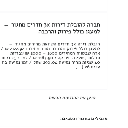
חברה להובלת דירות 3x חדרים מחגור ←
למעגן כולל פירוק והרכבה
הובלת דירה 3x חדרים השוואת מחירים מחגור ←
למעגן כולל פירוק והרכבה מחיר מחירון: 2122.92 ₪ /
אלה שבטווח המחירים 2600 – 2000 ₪ עבודות
סבלות , טעינה ופריקה : 1167.90 ₪ / זמן : 25 דקות
40 שניות מחיר נסיעה 290.04 שקל / זמן נסיעה בין
ערים 26 [...]
All items displayed.
מובילים בחגור והסביבה