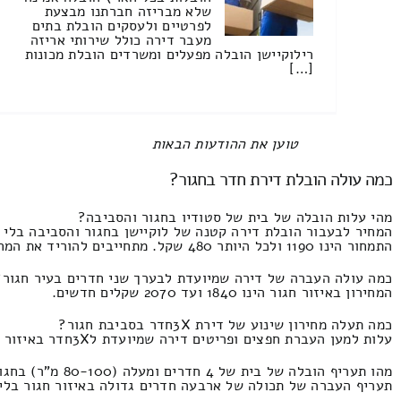
שלא מבריזה חברתנו מבצעת
לפרטיים ולעסקים הובלת בתים
מעבר דירה כולל שירותי אריזה
רילוקיישן הובלה מפעלים ומשרדים הובלת מכונות
[…]
All items displayed.
כמה עולה הובלת דירת חדר בחגור?
מהי עלות הובלה של בית של סטודיו בחגור והסביבה?
המחיר לבעבור הובלת דירה קטנה של לוקיישן בחגור והסביבה בלי 
התמחור הינו 1190 ולכל היותר 480 שקל. מתחייבים להוריד את המחיר של כלל ההצעות
כמה עולה העברה של דירה שמיועדת לבערך שני חדרים בעיר חגור?
המחירון באיזור חגור הינו 1840 ועד 2070 שקלים חדשים.
כמה תעלה מחירון שינוע של דירת 3Xחדר בסביבת חגור?
עלות למען העברת חפצים ופריטים דירה שמיועדת ל3Xחדר באיזור חגור בהוספת פירוק ואריזה, יכולת הובלת מקום מפנים בית של שותפים המחירון הוא 2400 ומקסימום 1520 שקלים.
מהו תעריף הובלה של בית של 4 חדרים ומעלה (80-100 מ"ר) בחגור?
תעריף העברה של תכולה של ארבעה חדרים גדולה באיזור חגור בלי מארז והנפות המח