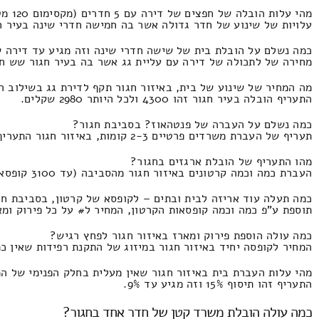
מהי עלות הובלה של חפצים של דירה עם 5 חדרים (מקסימום 120 מטר רבוע) בחגור?
עלויות של שינוע של חדר גדולה אשר בה חמישה חדרי שינה בעיר חגור המחירון זה 
כמה נשלם על הובלת בית של שישה חדרי שינה וזה מגיע עד דירה ש
מחירה של לתכולה של דירה עם עליית גג אשר בה בעיר חגור שש חדרי שינה ועד בזיווג 
מה המחיר של שינוע של בית, באיזור חגור תקף לדירת גג בשילוב ה
התעריף הובלה בעיר חגור זהו 4300 ולכל היותר 2980 שקלים.
כמה נשלם על העברה של פנטהאוז? בסביבת חגור?
תעריף של העברת משרדים פרטיים 2-3 קומות, באיזור חגור התעריף הינו 5900 ומקסימום 3100
מהו התעריף של הובלת ארגזים בחגור?
העברת כמה וכמה קרטונים באיזור חגור מהסביבה (עד 3100 קופסאות) המחירון זהו 840 ומקסימום 310 שקלים חדשים.
כמה תעלה עוד אריזה לבית ובתים – לקופסא של קרטון, בסביבת חג
תוספת ע"פ כמה וכמה קופסאות הקרטון, המחיר ל# על כל פירוק ומארז המחיר הו
כמה עולה הוספת פירוק ומארז באיזור חגור לפחץ רגיש?
המחיר לקופסה יחיד באיזור חגור במיזוג של התקנת רפידות שאין כמוהו המחירון הינו 56 
מהי עלות העברת בית באיזור חגור שאין מעלית בחלק הפנימי של ה
התעריף זהו תיסוף 15% וזה מגיע עד 9%.
כמה עולה הובלת משרד קטן של חדר אחד בחגור?