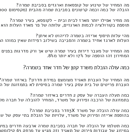
מה המחיר של שינוע של קופסאות וארגזים בסביבת טמרה?
הובלה של כמה וכמה קרטונים בסביבת טמרה מהבית (מקסימום 3100 קופסאות) העלות הוא 830 ועד 310 שקל.
מה מחיר אפילו יותר מארז לבית ובית – לקופסא, בעיר טמרה?
תוספת בקורולציה לכמות הארגזים, עלותה של פר מארז העלות הוא 49 ועד 20 שקלים.
מהי עלות תיסוף אריזה בטמרה לריהוט לא איתן?
העלות לארגז אחיד בטמרה והסביבה בשילוב רפידות שאין כמוהו המחירון זהו 56 וזה מגיע ע
מה המחיר של מעבר דירות בעיר טמרה שיש אך ורק מדרגות בפנים 
המחירון זהו הוספה של 17% ולא יותר מ8%.
כמה עולה הובלת משרד קטן של חדר אחד בטמרה?
מה המחיר של העברת תאגיד מצומצם במידת חדרון? באיזור טמרה?
העברת פריטים של בית עסק בעיר טמרה בסיסית לא בתמזוגת של הנפה המחירון זהו 740 ולכל ה
כמה תעלה העברה של עסק 2 חדרים באיזור טמרה?
בתמזוגת של הרכבה ופירוק של משרד, המחיר להובלה של חברה מקסימום 50 מ"ר התמחור הינו 1810 ולא יותר
כמה עולה הובלה של משרד 3Xחדר בסביבת טמרה?
בהוספת אריזה ופירוק של משרד, עלויות של הובלת בתי עסק של שלוש או שלוש וח
כמה תשלמו על הובלה של חברה בסביבת טמרה ארבעה חדרים במינ
במיזוג של עבודות פירוק של תאגיד וזה מגיע עד מרחק 63 קילומטר התמחור הינו 3820 ולא יותר מ1770 ₪.