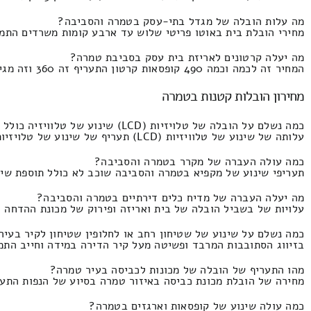
מה עלות הובלה של מגדל בתי-עסק בטמרה והסביבה?
מחירי הובלת בית באוטו פריטי שלוש עד ארבע קומות משרדים התמחור זה החל מ4700 וזה מגיע
מה יעלה קרטונים לאריזת בית עסק בסביבת טמרה?
המחיר זה לכמה וכמה 490 קופסאות קרטון התעריף זה 360 וזה מגיע עד 220 שקל חדש.
מחירון הובלות קטנות בטמרה
כמה נשלם על הובלה של טלויזיות (LCD) שינוע של טלוויזיה כולל סבלים באיזור טמרה?
עלותה של שינוע של טלוויזיות (LCD) תעריף של שינוע של טלויזיות בעיר טמרה כולל עבודת סבלים הובלת טלויזיה העלות הוא 270 ומקסימום 170 שקלים חדשים.
כמה עולה העברה של מקרר בטמרה והסביבה?
תעריפי שינוע של מקפיא בטמרה והסביבה שוכב לא כולל תוספת שירותי הנפה במי
מה יעלה העברה של מדיח כלים דירתיים בטמרה והסביבה?
עלויות של בשביל הובלה של בית ואריזה ופירוק של מכונת ההדחה – בסיפוח מלאכת ס
כמה נשלם על שינוע של שטיחון רחב או לחלופין שטיחון לקיר בעי
בזיווג הסתובבות המרבד ופשיטה מעל קיר הדירה במידה וחייב התמחור הוא 300 ולא יותר מ
מהו התעריף של הובלה של מכונות לכביסה בעיר טמרה?
מחירה של הובלת מכונת כביסה באיזור טמרה בסיוע של הנפות התעריף זהו 350 וזה מגיע עד 70
כמה עולה שינוע של קופסאות וארגזים בטמרה?