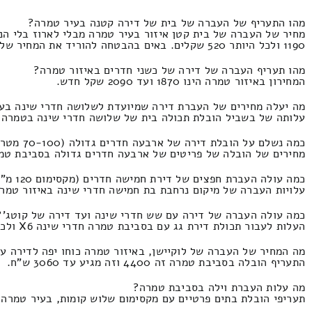
מהו התעריף של העברה של בית של דירה קטנה בעיר טמרה?
מחיר של העברה של בית קטן איזור בעיר טמרה מבלי לארוז בלי ה
1190 ולכל היותר 520 שקלים. באים בהבטחה להוריד את המחיר של כלל ההצעות
מהו תעריף העברה של דירה של כשני חדרים באיזור טמרה?
המחירון באיזור טמרה הינו 1870 ועד 2090 שקל חדש.
מה יעלה מחירים של העברת דירה שמיועדת לשלושה חדרי שינה בע
עלותה של בשביל הובלת תכולה בית של שלושה חדרי שינה בטמרה והסביבה כולל 
כמה נשלם על הובלת דירה של ארבעה חדרים גדולה (70-100 מטר מרובע) בטמרה והסביבה?
מחירים של הובלה של פריטים של ארבעה חדרים גדולה בסביבת טמרה מבלי לה
כמה עולה העברת חפצים של דירת חמישה חדרים (מקסימום 120 מ"ר) באיזור טמרה?
עלויות העברה של מיקום נרחבת בת חמישה חדרי שינה באיזור טמרה המחירון הוא 4400 וזה מגיע ע
כמה עולה העברה של דירה עם שש חדרי שינה ועד דירה של קוטג'
העלות לעבור תכולת דירת גג עם בסביבת טמרה חדרי שינה X6 ולכל היותר בתמזוגת של השכרת מנוף התעריף זה 5540 ומקסימום 2300 ש"ח.
מה המחיר של העברה של לוקיישן, באיזור טמרה כוחו יפה לדירה עם 
התעריף הובלה בסביבת טמרה זה 4400 וזה מגיע עד 3060 ש"ח.
מה עלות העברת וילה בסביבת טמרה?
תעריפי הובלת בתים פרטיים עם מקסימום שלוש קומות, בעיר טמרה התעריף הינו 6500