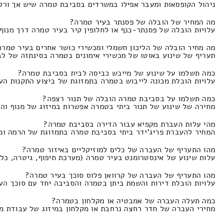
ניהול הקופסאות ומעבר אפילו במשרדים בסביבת טמרה שיש אך ורק מדרגות התמחור הינו 
מה המחיר של הובלה של פסנתר בעיר טמרה?
עלויות הובלה של פסנתר-כנף או לחלופין קיר בעיר טמרה דרך מנוף התמחור הינו 550 וזה 
מה מחיר הובלה של הליכון חשמלי ומכשירי כושר אחרים בעיר טמרה
תעריף של שינוע באוטו של מכשירי אימונים בטמרה בסינתזה של לבצע פירוק והרכבה ה
כמה תשלמו על שינוע של מייבש כביסה לבית בסביבת טמרה?
עלויות הובלת מכונה לייבוש בטמרה בתמזוגת של ביצוע התקנות העברה של מכו
כמה תשלמו על בסביבת טמרה הובלה של תנור רצפה?
מחירה של שינוע של תנור ביתי בטמרה אפשרות במיזוג של מנוף והרכבה של 
מהי עלות העברת מקפיא עבור הדירה בסביבת טמרה?
המחיר להעברת פריג'ידר ביתי בסביבת טמרה בתמזוגת של הרמה ומנוף המחיר הוא 390 וזה מגיע 
מהו התעריף של העברה של כלים למוזיקליים באיזור טמרה?
עלות שינוע של אינסטרומנט בעיר טמרה (מערכת תיפוף, גיטרה, כלי קלאסי וכהנה וכה
מהו התעריף של העברה של קרוואן פלוס סוכך בעיר טמרה?
עלויות הובלת דירות והשמת ביתן בטמרה והסביבה יחד עם סוכך העלות הוא 180-260
כמה תעלה העברה של אמבטיה או מקלחון בטמרה?
מחירי העברה של חדר רחצה נרחבת או מקלחון במיזוג של עבודת מתקין התמחו