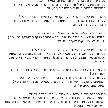
כמה עולה העברת ירקות ופירות באיזור יגל?
עלויות העברה של פירות וירקות גוררים איתם סחיבה ואריזה
במרכול התמחור הינו מתחיל ב400 ₪.
מהו התעריף של הובלה של קרמיקה ושיש בסביבת יגל?
עלות העברת אריחים בהוספת מנוף התעריף זהו 670 ולא יותר
מ210 שקלים חדשים.
מה מחיר הובלה של פינת אוכל באיזור יגל?
יכולת שינוע של פינת בישול ע"י שירותי מנוף התעריף זהו 540
וזה מגיע עד 240 שקלים חדשים.
מהו התעריף של העברה של כלי בית בעיר יגל?
עלותה של העברה של אביזרים של דירה (מערכות מזון, אמצעי
גסטרונומיה צנצנות וכהנה וכהנה) התעריף הוא 340 ומקסימום
170 ₪.
מה מחיר העברת אביזרים של מסכים וחדרים של סרברים ביגל
והסביבה?
עלותה של הובלה של חדר שרתים באופן מושלם עם העברת
המחשבים הובלה של חדר שרתים קומפלט התעריף הוא 630
ומקסימום 250 ש"ח.
מה המחיר של הובלה של ציוד שיפוץ בתים ביגל?
המחיר להעברת ערכת שיפוץ בתים לדוגמה: שקים של מלט,
באלות, בוץ, פחים עם גוונים לצביעה והרשימה ממשיכה. התמחור
הוא 400 ועד 290 ₪.