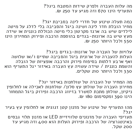
מה עלות העברה ולפרק שידות המטבח ביגל?
התעריף הינו 670 וזה מגיע עד 250 ₪.
כמה תעלה שינוע של חדרי לינה בסביבת יגל?
מחיר הובלת חדר לינה ושינה ביגל והסביבה בלי לדלג על מיטה
לילדים שיש בה ארגז מקרטון כלי מיטה הכוללת כוננית או שידה
מעץ שיש בה ארונות-בגדים בהוספת הרכבה ופירוק המחירון הינו
550 ולכל היותר 250 ₪.
עלויות של העברה של ארונות-בגדים ביגל?
העלות להעברה של ארונית ביגל והסביבה שתיים ו/או שלושה
ואף ארבע דלתות בסיפוח פירוק והרכבה אופציות של הובלה
והשמת כוננית / שידה עשויה עץ העברה באיזור יגל התעריף הוא
330 ולכל היותר 210 שקלים.
מה המחיר של העברה של שולחנות באיזור יגל?
מחירון העברה של שולחן עץ סלון/ שולחנות לאכילה או לחלופין
ניקיון, שולחן מתכת למשרד בזיווג הרכבה ופירוק ביגל התמחור
הינו 390 ומקסימום 180 ₪.
מהו התעריף של שינוע של מזנון קטן זגוגית או לחלופין עץ בעיר
יגל?
תעריפי העברה של מזנונים טלוויזיית LED או מזנון תלוי גבסים
באינטגרציה של הרכבה ופירוק העלות הוא 400 וזה מגיע עד
200 שקל.