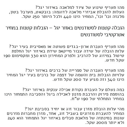
מהו תעריף שינוע של ציוד למלאכה באיזור יגל?
העלות להובלת אביזרי מלאכה לדוגמה: בובקאט, מערבל בטון,
מלגזה וכו' וכו', המחיר הינו 440 ולכל היותר 250 שקל.
הובלה קטנות לסטודנטים באזור יגל – הובלות קטנות במחיר
אטרקטיבי לסטודנטים
מהו תעריף העברת ארון-בגדים פשוטה או מאסיבית בעיר יגל?
עלות הובלה של שידה עבור מייקאפ שידת באיזור יגל החלפת
טיטול במיזוג של להרכיב ולפרק המחירון הוא 330 ומקסימום 190
שקל חדש.
מהו תעריף העברה של ספרייה של כרכים באיזור יגל?
עלויות הובלות בית והשמה של דפפה של כרכים בעיר יגל המחיר
הינו 340 וזה מגיע עד 200 שקל חדש.
כמה נשלם על העברת נקודת אכילה ענקית באיזור יגל?
בהוספת פירוק והרכבת מזנון לאכילה ביגל והסביבה התמחור הינו
במחיר התחלתי של 190 ש"ח.
מהי עלות הובלת מזרן עבור זוג או יחיד בסביבת יגל?
המחיר להעברת מזרונים בשביל זוג, אחד, מזרן מחברות מזרנים
שונות בסינתזה של מלאכת סבלים באיזור יגל התמחור הוא 240
ולא יותר מ200 שקל.