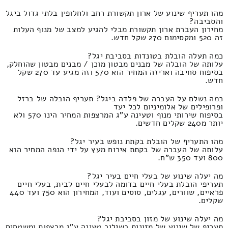
מהו תעריף שינוע של ארון תקשורת רחב ולחלופין בלתי גדול ביגל
והסביבה?
מחירון העברת ארון תקשורת מבלי להגיע למצב של מנוף העלות
זה 520 ומקסימום 270 שקל חדש.
כמה תעלה הובלת בטונדות בסביבת יגל?
עלותה של הובלה של מבנים מבטון מוכן / מבנים מבטון שהוחלק,
בסיפוח סחיבה ואריזה המחיר הוא 570 וזה מגיע עד 270 שקל
חדש.
כמה נשלם על העברה של פלדה ביגל? תעריף הובלה של ברזל
ופרופילים של אלומיניום לכל יעד
בסיפוח שירותי מנוף וטעינה ע"ג המרצפות המחיר הינו 570 ולא
יותר מ240 שקלים חדשים.
מהו התעריף של הובלת בקתת נופש בעיר יגל?
עלותה של העברה של בקתת אירוח מעץ על ידי הנפה המחיר הוא
800 ועד 350 ש"ח.
מה יעלה שינוע של בעלי חיים בעיר יגל?
תעריפי הובלת בעלי חיים בדומה לבעלי חיים לבית, בעלי חיים
פראיים, שוורים, עגלים, סוסים ועוד, המחירון הוא 750 ועד 440
שקלים.
מה יעלה שינוע של מזון בסביבת יגל?
תעריף של שינוע של מזונות בשילוב טעינה ע"ג מרצפות ומשטחים