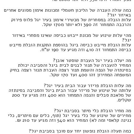
כמה עולה העברה של הליכון חשמלי ומכונות אימון מסוגים אחרים
באיזור יגל?
עלות הובלה במסחרית של מכשירי אימון בעיר יגל פלוס פירוק
והרכבה התמחור זה 390 ולא יותר מ170 שקל.
מהי עלות שינוע של מכונת ייבוש כביסה שאינו מסחרי באיזור
יגל?
עלות הובלת מייבש כביסה ביגל בהוספת התקנות הובלת מייבש
כביסה התמחור זה 410 וזה מגיע עד 190 ש"ח.
מה יעלה בעיר יגל העברת טוסטר אובן?
המחיר להעברה של תנור לבנים לבית ביגל והסביבה יכולת
בסינתזה של הנפה והשמת תנור רצפה העברת תנור רצפה בחיק
המשפחה המחירון זהו 400 ועד 170 שקל.
מה עלות הובלת פריזר עבור הבית בעיר יגל?
עלותה של שינוע של פריזר עבור הבית ביגל והסביבה בסינתזה
של מלאכת סבלים והנפה התמחור הוא 400 וזה מגיע עד 200
שקלים.
מה מחיר הובלת כלי מיתר בסביבת יגל?
מחירים של שינוע של כלי בעיר יגל (תוף, כלים עם מיתרים, כלי
נגינה קלאסי ומה לא) המחיר הוא 540 וזה מגיע עד 210 ₪.
כמה תעלה הובלת נופשון יחד עם סוכך בסביבת יגל?