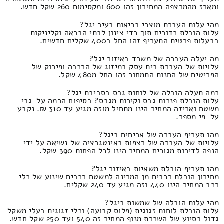
ומארז מהמרצפה המחירון זהו 600 ומקסימום 260 שקל חדש.
מהי עלות העברת מוצרי בריאות בעיר יגל?
עלות הובלת כדורים תוך כדי צינון לבתי הבראה וקליניקות
בבעלות פרטית התעריף זהו החל ב400 שקלים חדשים.
מה יעלה העברה של משרד באיזור יגל?
עלויות של העברת בית עסק במיזוג של הרכבה ופירוק של
הפריטים של החנות התמחור זהו החל מ480 שקל.
כמה תעלה הובלה של לוחות גבס בסביבת יגל?
עלות הובלת פנכות גבס וקירות מגבס? בסיפוח הרמה על-גבי
משטח ואריזה המחיר הינו מתחיל מוזה מגיע עד 310 ₪. נקבע
על-פי מספר.
מהו תעריף העברה של אריחים ביגל?
עלויות של העברה של רצפות באינטגרציה של נשיאה על ידי
הנפה לדירות מגורים המחיר הינו לכל הפחות 390 שקל.
מהו תעריף הובלת משאיות באיזור יגל?
מחירון הובלת רכבים מן המרינה למשטח רכבים שינוע של כלי
רכב המחיר הינו 440 וזה מגיע עד 240 שקלים.
מהי עלות הובלה של שמשות ביגל?
עלות הובלת לוחות זגוגית (פלוס קבועה) וכלי זגוגית בעלי משקל
גדול בסיוע של השכרת מנוף המחיר זה 540 ועד 250 שקל חדש.