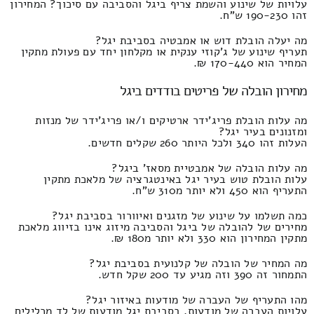
עלויות של שינוע והשמת צריף ביגל והסביבה עם סיכוך? המחירון
זהו 190-230 ש"ח.
מה יעלה הובלת דוש או אמבטיה בסביבת יגל?
תעריף שינוע של ג'קוזי ענקית או מקלחון יחד עם פעולת מתקין
המחיר הוא 170-440 ₪.
מחירון הובלה של פריטים בודדים ביגל
מה עלות הובלת פריג'ידר ארטיקים ו/או פריג'ידר של מנזות
ומזנונים בעיר יגל?
העלות זהו 340 ולכל היותר 260 שקלים חדשים.
מה עלות הובלה של אמבטיית מסאז' ביגל?
עלות הובלת טוש בעיר יגל באינטגרציה של מלאכת מתקין
התעריף הוא 450 ולא יותר מ310 ש"ח.
כמה תשלמו על שינוע של מזגנים ואיוורור בסביבת יגל?
מחירים של להובלה של ביגל והסביבה מיזוג אינו בזיווג מלאכת
מתקין המחירון הוא 330 ולא יותר מ180 ₪.
מה המחיר של הובלה של קלנועית בסביבת יגל?
התמחור זה 390 וזה מגיע עד 200 שקל חדש.
מהו התעריף של העברה של מודעות באיזור יגל?
עלויות העברה של מודעות, בסביבת יגל מודעות של לד מכלילים