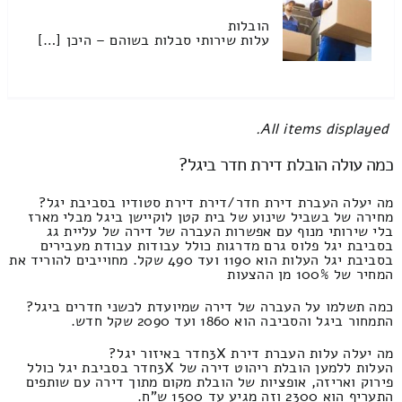
הובלות
עלות שירותי סבלות בשוהם – היכן […]
All items displayed.
כמה עולה הובלת דירת חדר ביגל?
מה יעלה העברת דירת חדר/דירת דירת סטודיו בסביבת יגל?
מחירה של בשביל שינוע של בית קטן לוקיישן ביגל מבלי מארז
בלי שירותי מנוף עם אפשרות העברה של דירה של עליית גג
בסביבת יגל פלוס גרם מדרגות כולל עבודות עבודת מעבירים
בסביבת יגל העלות הוא 1190 ועד 490 שקל. מחוייבים להוריד את
המחיר של 100% מן ההצעות
כמה תשלמו על העברה של דירה שמיועדת לכשני חדרים ביגל?
התמחור ביגל והסביבה הוא 1860 ועד 2090 שקל חדש.
מה יעלה עלות העברת דירת 3Xחדר באיזור יגל?
העלות ללמען הובלת ריהוט דירה של 3Xחדר בסביבת יגל כולל
פירוק ואריזה, אופציות של הובלת מקום מתוך דירה עם שותפים
התעריף הוא 2300 וזה מגיע עד 1500 ש"ח.