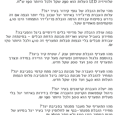
טלוויזיה LED העלות הוא 290 שקל ולכל היותר 190 ש"ח.
מהי עלות הובלה של גופי קירור בעיר יגל?
עלות העברת פריג'ידר באיזור יגל שכוב בלי יותר הנפה אם זה
נדרש בסיפוח עבודת הרמה הובלת פריג'ידר התמחור הינו 410
ומקסימום מאתיים שקל.
כמה עולה הובלה של מדיחי כלים דירתיים ביגל והסביבה?
מחירון בשביל שינוע ואריזת מכונת הדחת הכלים – בסינתזה של
עבודת סבלים בלי הנפות סבלות התעריף זה 410 ולכל היותר 170
₪.
מהו תעריף הובלת שטיחון ענק / שטיח קיר ביגל?
בהוספת גלגול השטיחון ופשיטה מעל קיר הדירה במידה ונצרך
התעריף זה 310 ועד 200 שקל חדש.
מהו תעריף העברה של מכונת כביסה פתח קדמי בסביבת יגל?
המחיר להובלה של מכונת כביסה ביגל והסביבה פלוס הנפות
העלות הוא 340 ועד 170 שקל חדש.
מה יעלה העברת קרטונים בעיר יגל?
ניהול קופסאות הקרטון והעברה אפילו בדירות באיזור יגל בלי
מעלית התעריף הוא 300 ולכל היותר 190 ₪.
מהו התעריף של מעבר פסנתר בסביבת יגל?
מחירי הובלת פסנתר-כנף או לחלופין קיר בעיר יגל בסיוע של
מנוף המחיר הינו 550 ולא יותר מ260 ₪.