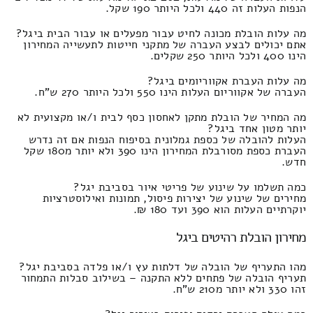
הנפות העלות זה 440 ולכל היותר 190 שקל.
מה עלות הובלת מכונה לחיט עבור מפעלים או עבור הבית ביגל?
אתם יכולים לבצע העברה של מתקני חייטות לתעשייה המחירון
הינו 400 ולכל היותר 250 שקלים.
מה עלות העברת אקווריומים ביגל?
העברה של אקווריום העלות הינו 550 ולכל היותר 270 ש"ח.
מה המחיר של הובלת מתקן לאחסון כסף לבית ו/או מקצועית לא
יותר מטון אחד ביגל?
העלות להובלה של כספת גמלונית בסיפוח הנפות אם זה נדרש
העברת כספת מסורבלת המחירון הינו 390 ולא יותר מ180 שקל
חדש.
כמה תשלמו על שינוע של פריטי איור בסביבת יגל?
מחירים של שינוע של יצירות פיסול, תמונות ואילוסטרציות
יוקרתיים העלות הוא 390 ועד 180 ₪.
מחירון הובלת רהיטים ביגל
מהו התעריף של הובלה של דלתות עץ ו/או פלדה בסביבת יגל?
תעריף הובלה של פתחים ללא התקנה – בשילוב סבלות התמחור
זהו 330 ולא יותר מ210 ש"ח.