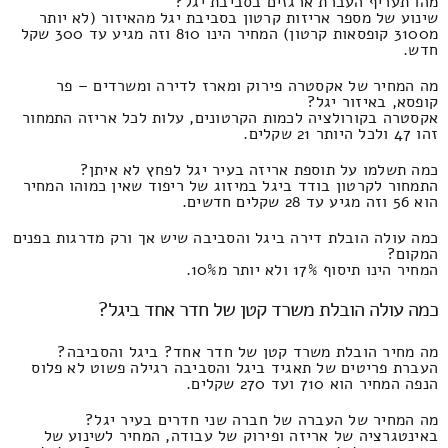
מהו תעריף העברת ארגזים בסביבת יגל?
שינוע של מספר אריזות קרטון בסביבת יגל מהאיזור (לא יותר
מ3100 קופסאות קרטון) המחיר הינו 810 וזה מגיע עד 300 שקל
חדש.
מה המחיר של אקסטרה פירוק ומארז לדירה ומשרדים – פר
קופסא, באיזור יגל?
אקסטרה בקורולציה לכמות הקרטונים, עלות לכל אריזה התמחור
זהו 47 ולכל היותר 21 שקלים.
כמה תשלמו על תוספת אריזה בעיר יגל לפחץ לא איתן?
התמחור לקרטון בודד ביגל במיזוג של ריפוד שאין כמוהו המחיר
הוא 56 וזה מגיע עד 28 שקלים חדשים.
כמה עולה הובלת דירה ביגל והסביבה שיש אך ורק מדרגות בפנים
המקום?
המחיר הינו תיסוף 17% ולא יותר מ10%.
כמה עולה הובלת משרד קטן של חדר אחד ביגל?
מה מחיר הובלת משרד קטן של חדר אחד? ביגל והסביבה?
העברת פריטים של תאגיד ביגל והסביבה רגילה פשוט לא פלוס
הנפה המחיר הוא 710 ועד 270 שקלים.
מה המחיר של העברה של חברה שני חדרים בעיר יגל?
באינטגרציה של אריזה ופירוק של עבודה, המחיר לשינוע של