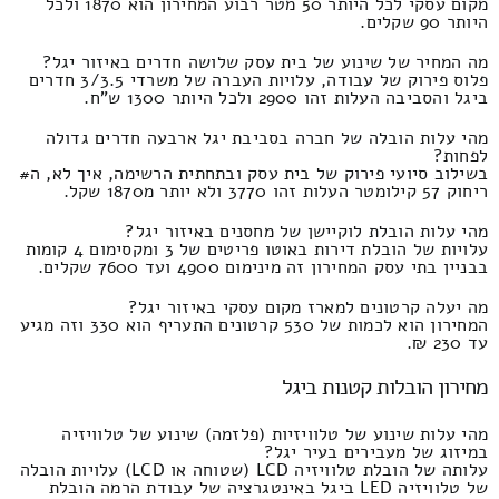
מקום עסקי לכל היותר 50 מטר רבוע המחירון הוא 1870 ולכל
היותר 90 שקלים.
מה המחיר של שינוע של בית עסק שלושה חדרים באיזור יגל?
פלוס פירוק של עבודה, עלויות העברה של משרדי 3/3.5 חדרים
ביגל והסביבה העלות זהו 2900 ולכל היותר 1300 ש"ח.
מהי עלות הובלה של חברה בסביבת יגל ארבעה חדרים גדולה
לפחות?
בשילוב סיועי פירוק של בית עסק ובתחתית הרשימה, איך לא, ה#
ריחוק 57 קילומטר העלות זהו 3770 ולא יותר מ1870 שקל.
מהי עלות הובלת לוקיישן של מחסנים באיזור יגל?
עלויות של הובלת דירות באוטו פריטים של 3 ומקסימום 4 קומות
בבניין בתי עסק המחירון זה מינימום 4900 ועד 7600 שקלים.
מה יעלה קרטונים למארז מקום עסקי באיזור יגל?
המחירון הוא לכמות של 530 קרטונים התעריף הוא 330 וזה מגיע
עד 230 ₪.
מחירון הובלות קטנות ביגל
מהי עלות שינוע של טלוויזיות (פלזמה) שינוע של טלוויזיה
במיזוג של מעבירים בעיר יגל?
עלותה של הובלת טלוויזיה LCD (שטוחה או LCD) עלויות הובלה
של טלוויזיה LED ביגל באינטגרציה של עבודת הרמה הובלת